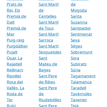
Prats de
Sant Martí
de
Rei, Els
de
Mogoda
Premià de
Centelles
Santa
Dalt
Sant Martí
Susanna
Premià de
de Tous
Santpedor
Mar
Sant Martí
Sentmenat
Puig-reig
Sarroca
Seva
Puigdàlber
Sant Martí
Sitges
Pujalt
Sesgueioles
Sobremunt
Quar, La
Sant
Sora
Rajadell
Mateu de
Subirats
Rellinars
Bages
Súria
Ripollet
Sant Pere
Tagamanent
Roca del
de Ribes
Talamanca
Vallès, La
Sant Pere
Taradell
Roda de
de
Tavèrnoles
Ter
Riudebitlles
Tavertet
Rubí
Sant Pere
Teià