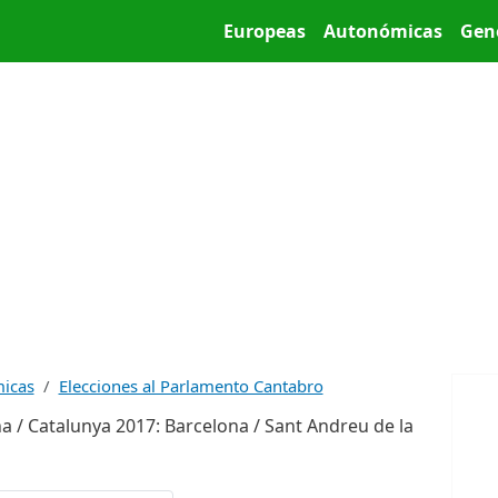
Pasar al contenido principal
Main menu
Europeas
Autonómicas
Gen
micas
Elecciones al Parlamento Cantabro
a / Catalunya 2017: Barcelona / Sant Andreu de la