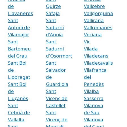
de
Quirze
Vallcebre
Llavaneres
Safaja
Vallgorguina
Sant
Sant
Vallirana
Antoni de
Sadurní
Vallromanes
Vilamajor
d'Anoia
Veciana
Sant
Sant
Vic
Bartomeu
Sadurní
Vilada
del Grau
d'Osormort
Viladecans
Sant Boi
Sant
Viladecavalls
de
Salvador
Vilafranca
Llobregat
de
del
Sant Boi
Guardiola
Penedès
de
Sant
Vilalba
Lluçanès
Vicenç de
Sasserra
Sant
Castellet
Vilanova
Cebrià de
Sant
de Sau
Vallalta
Vicenç de
Vilanova
Sant
Montalt
del Camí