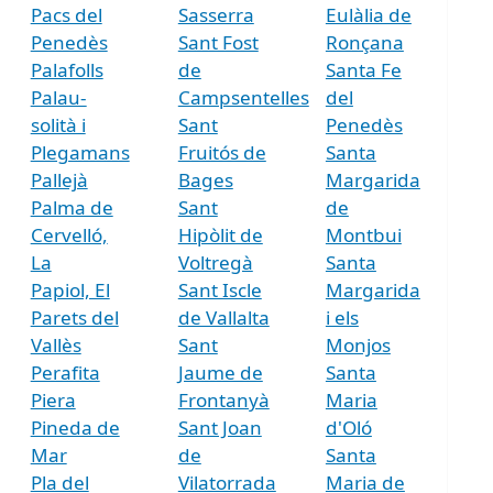
Pacs del
Sasserra
Eulàlia de
Penedès
Sant Fost
Ronçana
Palafolls
de
Santa Fe
Palau-
Campsentelles
del
solità i
Sant
Penedès
Plegamans
Fruitós de
Santa
Pallejà
Bages
Margarida
Palma de
Sant
de
Cervelló,
Hipòlit de
Montbui
La
Voltregà
Santa
Papiol, El
Sant Iscle
Margarida
Parets del
de Vallalta
i els
Vallès
Sant
Monjos
Perafita
Jaume de
Santa
Piera
Frontanyà
Maria
Pineda de
Sant Joan
d'Oló
Mar
de
Santa
Pla del
Vilatorrada
Maria de