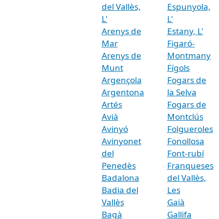
del Vallès,
Espunyola,
L'
L'
Arenys de
Estany, L'
Mar
Figaró-
Arenys de
Montmany
Munt
Fígols
Argençola
Fogars de
Argentona
la Selva
Artés
Fogars de
Avià
Montclús
Avinyó
Folgueroles
Avinyonet
Fonollosa
del
Font-rubí
Penedès
Franqueses
Badalona
del Vallès,
Badia del
Les
Vallès
Gaià
Bagà
Gallifa