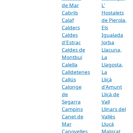
de Mar
L'
Cabrils
Hostalets
Calaf
de Pierola,
Calders
Els
Caldes
Igualada
d'Estrac
Jorba
Caldes de
Llacuna,
Montbui
La
Calella
Llagosta,
Calldetenes
La
Callús
Lliçà
Calonge
d'Amunt
de
Lliçà de
Segarra
Vall
Campins
Llinars del
Canet de
Vallès
Mar
Lluçà
Canovelles
Malgrat