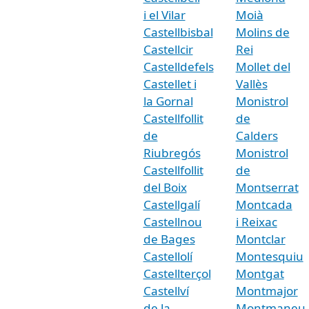
i el Vilar
Moià
Castellbisbal
Molins de
Castellcir
Rei
Castelldefels
Mollet del
Castellet i
Vallès
la Gornal
Monistrol
Castellfollit
de
de
Calders
Riubregós
Monistrol
Castellfollit
de
del Boix
Montserrat
Castellgalí
Montcada
Castellnou
i Reixac
de Bages
Montclar
Castellolí
Montesquiu
Castellterçol
Montgat
Castellví
Montmajor
de la
Montmaneu