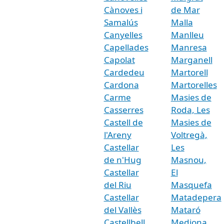
Cànoves i
de Mar
Samalús
Malla
Canyelles
Manlleu
Capellades
Manresa
Capolat
Marganell
Cardedeu
Martorell
Cardona
Martorelles
Carme
Masies de
Casserres
Roda, Les
Castell de
Masies de
l'Areny
Voltregà,
Castellar
Les
de n'Hug
Masnou,
Castellar
El
del Riu
Masquefa
Castellar
Matadepera
del Vallès
Mataró
Castellbell
Mediona