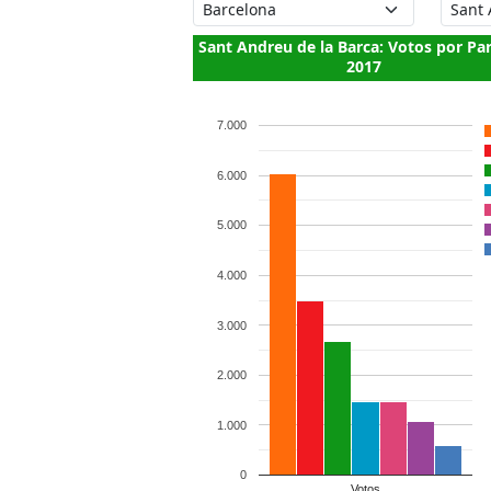
Sant Andreu de la Barca: Votos por Pa
2017
7.000
6.000
5.000
4.000
3.000
2.000
1.000
0
Votos