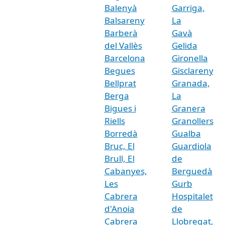
Balenyà
Garriga,
Balsareny
La
Barberà
Gavà
del Vallès
Gelida
Barcelona
Gironella
Begues
Gisclareny
Bellprat
Granada,
Berga
La
Bigues i
Granera
Riells
Granollers
Borredà
Gualba
Bruc, El
Guardiola
Brull, El
de
Cabanyes,
Berguedà
Les
Gurb
Cabrera
Hospitalet
d'Anoia
de
Cabrera
Llobregat,