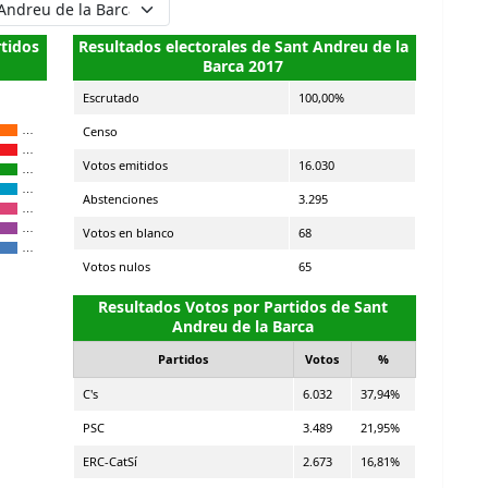
rtidos
Resultados electorales de Sant Andreu de la
Barca 2017
Escrutado
100,00%
Censo
…
…
Votos emitidos
16.030
…
…
Abstenciones
3.295
…
…
Votos en blanco
68
…
Votos nulos
65
Resultados Votos por Partidos de Sant
Andreu de la Barca
Partidos
Votos
%
C's
6.032
37,94%
PSC
3.489
21,95%
ERC-CatSí
2.673
16,81%