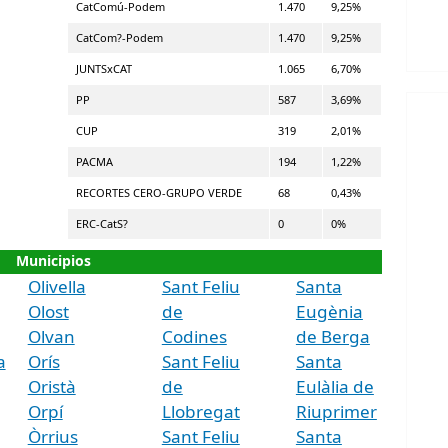
CatComú-Podem
1.470
9,25%
CatCom?-Podem
1.470
9,25%
JUNTSxCAT
1.065
6,70%
PP
587
3,69%
CUP
319
2,01%
PACMA
194
1,22%
RECORTES CERO-GRUPO VERDE
68
0,43%
ERC-CatS?
0
0%
Municipios
Olivella
Sant Feliu
Santa
Olost
de
Eugènia
Olvan
Codines
de Berga
a
Orís
Sant Feliu
Santa
Oristà
de
Eulàlia de
Orpí
Llobregat
Riuprimer
Òrrius
Sant Feliu
Santa