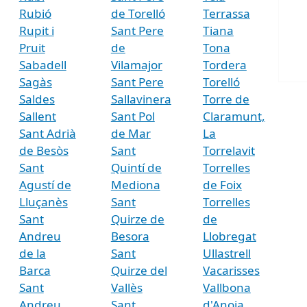
Rubió
de Torelló
Terrassa
Rupit i
Sant Pere
Tiana
Pruit
de
Tona
Sabadell
Vilamajor
Tordera
Sagàs
Sant Pere
Torelló
Saldes
Sallavinera
Torre de
Sallent
Sant Pol
Claramunt,
Sant Adrià
de Mar
La
de Besòs
Sant
Torrelavit
Sant
Quintí de
Torrelles
Agustí de
Mediona
de Foix
Lluçanès
Sant
Torrelles
Sant
Quirze de
de
Andreu
Besora
Llobregat
de la
Sant
Ullastrell
Barca
Quirze del
Vacarisses
Sant
Vallès
Vallbona
Andreu
Sant
d'Anoia