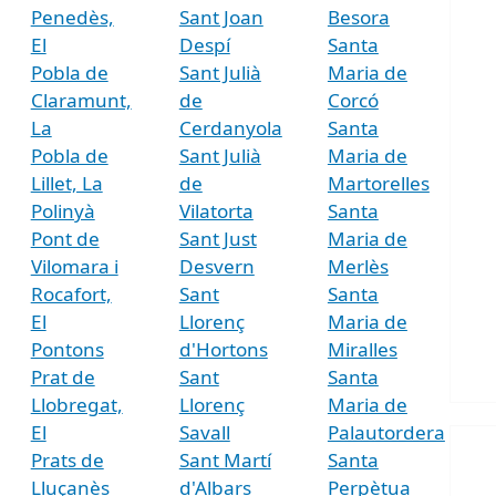
Penedès,
Sant Joan
Besora
El
Despí
Santa
Pobla de
Sant Julià
Maria de
Claramunt,
de
Corcó
La
Cerdanyola
Santa
Pobla de
Sant Julià
Maria de
Lillet, La
de
Martorelles
Polinyà
Vilatorta
Santa
Pont de
Sant Just
Maria de
Vilomara i
Desvern
Merlès
Rocafort,
Sant
Santa
El
Llorenç
Maria de
Pontons
d'Hortons
Miralles
Prat de
Sant
Santa
Llobregat,
Llorenç
Maria de
El
Savall
Palautordera
Prats de
Sant Martí
Santa
Lluçanès
d'Albars
Perpètua