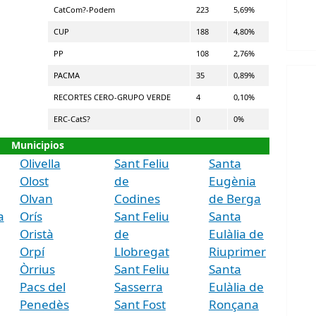
CatCom?-Podem
223
5,69%
CUP
188
4,80%
PP
108
2,76%
PACMA
35
0,89%
RECORTES CERO-GRUPO VERDE
4
0,10%
ERC-CatS?
0
0%
Municipios
Olivella
Sant Feliu
Santa
Olost
de
Eugènia
Olvan
Codines
de Berga
a
Orís
Sant Feliu
Santa
Oristà
de
Eulàlia de
Orpí
Llobregat
Riuprimer
Òrrius
Sant Feliu
Santa
Pacs del
Sasserra
Eulàlia de
Penedès
Sant Fost
Ronçana