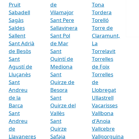
Pruit
de
Tona
Sabadell
Vilamajor
Tordera
Sagàs
Sant Pere
Torelló
Saldes
Sallavinera
Torre de
Sallent
Sant Pol
Claramunt,
Sant Adrià
de Mar
La
de Besòs
Sant
Torrelavit
Sant
Quintí de
Torrelles
Agustí de
Mediona
de Foix
Lluçanès
Sant
Torrelles
Sant
Quirze de
de
Andreu
Besora
Llobregat
de la
Sant
Ullastrell
Barca
Quirze del
Vacarisses
Sant
Vallès
Vallbona
Andreu
Sant
d'Anoia
de
Quirze
Vallcebre
Llavaneres
Safaja
Vallgorguina