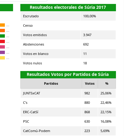
Resultados electorales de Súria 2017
Escrutado
100,00%
Censo
…
…
Votos emitidos
3.947
…
…
Abstenciones
692
…
…
Votos en blanco
11
…
Votos nulos
18
Resultados Votos por Partidos de Súria
Partidos
Votos
%
JUNTSxCAT
982
25,06%
C's
880
22,46%
ERC-CatSí
868
22,15%
PSC
630
16,08%
CatComú-Podem
223
5,69%