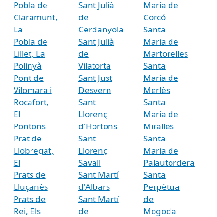
Pobla de
Sant Julià
Maria de
Claramunt,
de
Corcó
La
Cerdanyola
Santa
Pobla de
Sant Julià
Maria de
Lillet, La
de
Martorelles
Polinyà
Vilatorta
Santa
Pont de
Sant Just
Maria de
Vilomara i
Desvern
Merlès
Rocafort,
Sant
Santa
El
Llorenç
Maria de
Pontons
d'Hortons
Miralles
Prat de
Sant
Santa
Llobregat,
Llorenç
Maria de
El
Savall
Palautordera
Prats de
Sant Martí
Santa
Lluçanès
d'Albars
Perpètua
Prats de
Sant Martí
de
Rei, Els
de
Mogoda