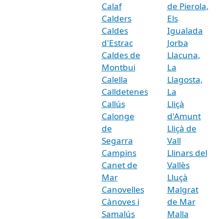
Calaf
de Pierola,
Calders
Els
Caldes
Igualada
d'Estrac
Jorba
Caldes de
Llacuna,
Montbui
La
Calella
Llagosta,
Calldetenes
La
Callús
Lliçà
Calonge
d'Amunt
de
Lliçà de
Segarra
Vall
Campins
Llinars del
Canet de
Vallès
Mar
Lluçà
Canovelles
Malgrat
Cànoves i
de Mar
Samalús
Malla