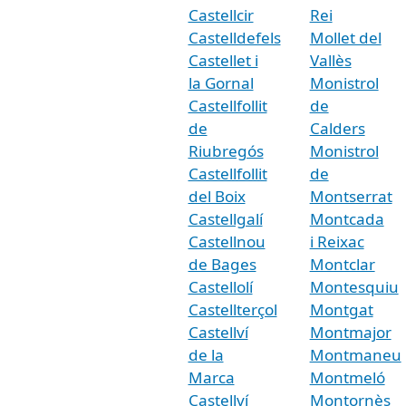
Castellcir
Rei
Castelldefels
Mollet del
Castellet i
Vallès
la Gornal
Monistrol
Castellfollit
de
de
Calders
Riubregós
Monistrol
Castellfollit
de
del Boix
Montserrat
Castellgalí
Montcada
Castellnou
i Reixac
de Bages
Montclar
Castellolí
Montesquiu
Castellterçol
Montgat
Castellví
Montmajor
de la
Montmaneu
Marca
Montmeló
Castellví
Montornès