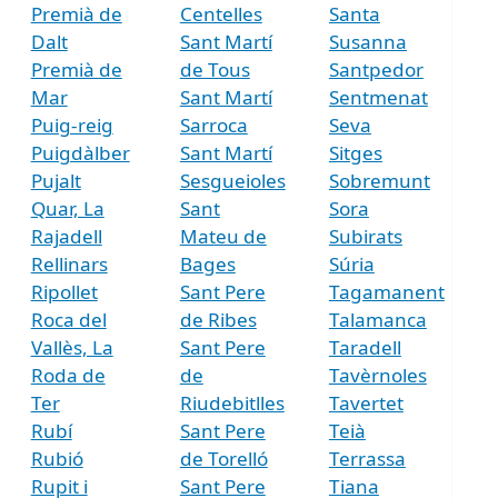
Premià de
Centelles
Santa
Dalt
Sant Martí
Susanna
Premià de
de Tous
Santpedor
Mar
Sant Martí
Sentmenat
Puig-reig
Sarroca
Seva
Puigdàlber
Sant Martí
Sitges
Pujalt
Sesgueioles
Sobremunt
Quar, La
Sant
Sora
Rajadell
Mateu de
Subirats
Rellinars
Bages
Súria
Ripollet
Sant Pere
Tagamanent
Roca del
de Ribes
Talamanca
Vallès, La
Sant Pere
Taradell
Roda de
de
Tavèrnoles
Ter
Riudebitlles
Tavertet
Rubí
Sant Pere
Teià
Rubió
de Torelló
Terrassa
Rupit i
Sant Pere
Tiana