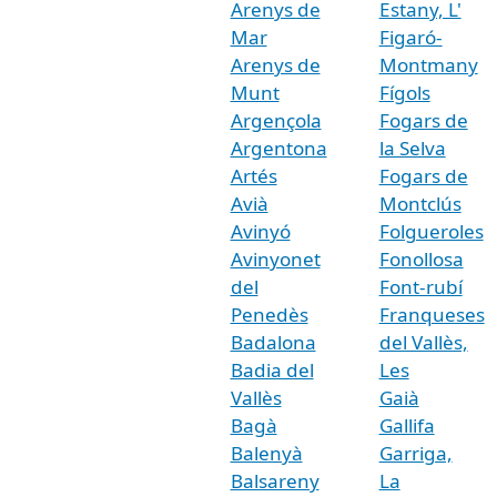
Arenys de
Estany, L'
Mar
Figaró-
Arenys de
Montmany
Munt
Fígols
Argençola
Fogars de
Argentona
la Selva
Artés
Fogars de
Avià
Montclús
Avinyó
Folgueroles
Avinyonet
Fonollosa
del
Font-rubí
Penedès
Franqueses
Badalona
del Vallès,
Badia del
Les
Vallès
Gaià
Bagà
Gallifa
Balenyà
Garriga,
Balsareny
La