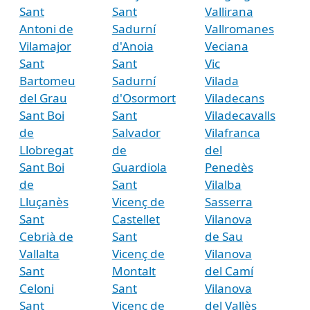
Sant
Sant
Vallirana
Antoni de
Sadurní
Vallromanes
Vilamajor
d'Anoia
Veciana
Sant
Sant
Vic
Bartomeu
Sadurní
Vilada
del Grau
d'Osormort
Viladecans
Sant Boi
Sant
Viladecavalls
de
Salvador
Vilafranca
Llobregat
de
del
Sant Boi
Guardiola
Penedès
de
Sant
Vilalba
Lluçanès
Vicenç de
Sasserra
Sant
Castellet
Vilanova
Cebrià de
Sant
de Sau
Vallalta
Vicenç de
Vilanova
Sant
Montalt
del Camí
Celoni
Sant
Vilanova
Sant
Vicenç de
del Vallès