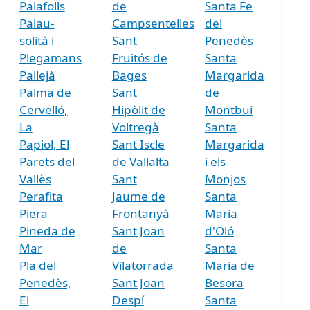
Palafolls
de
Santa Fe
Palau-
Campsentelles
del
solità i
Sant
Penedès
Plegamans
Fruitós de
Santa
Pallejà
Bages
Margarida
Palma de
Sant
de
Cervelló,
Hipòlit de
Montbui
La
Voltregà
Santa
Papiol, El
Sant Iscle
Margarida
Parets del
de Vallalta
i els
Vallès
Sant
Monjos
Perafita
Jaume de
Santa
Piera
Frontanyà
Maria
Pineda de
Sant Joan
d'Oló
Mar
de
Santa
Pla del
Vilatorrada
Maria de
Penedès,
Sant Joan
Besora
El
Despí
Santa