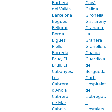
Barberà
Gavà
del Vallès
Gelida
Barcelona
Gironella
Begues
Gisclareny
Bellprat
Granada,
Berga
La
Bigues i
Granera
Riells
Granollers
Borredà
Gualba
Bruc, El
Guardiola
Brull, El
de
Cabanyes,
Berguedà
Les
Gurb
Cabrera
Hospitalet
d'Anoia
de
Cabrera
Llobregat,
de Mar
L'
Cabrils
Hostalets