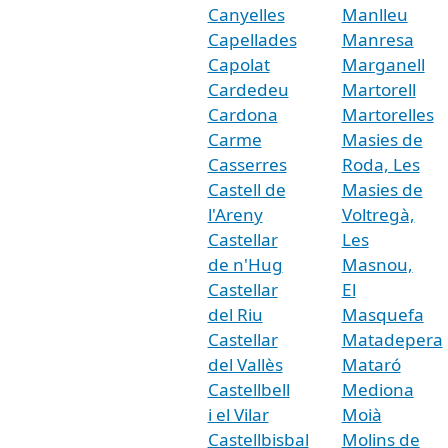
Canyelles
Manlleu
Capellades
Manresa
Capolat
Marganell
Cardedeu
Martorell
Cardona
Martorelles
Carme
Masies de
Casserres
Roda, Les
Castell de
Masies de
l'Areny
Voltregà,
Castellar
Les
de n'Hug
Masnou,
Castellar
El
del Riu
Masquefa
Castellar
Matadepera
del Vallès
Mataró
Castellbell
Mediona
i el Vilar
Moià
Castellbisbal
Molins de