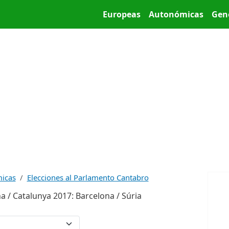
Pasar al contenido principal
Main menu
Europeas
Autonómicas
Gen
micas
Elecciones al Parlamento Cantabro
a / Catalunya 2017: Barcelona / Súria