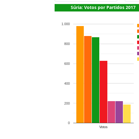
Súria: Votos por Partidos 2017
1.000
800
600
400
200
0
Votos