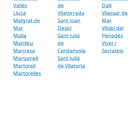
Vallès
de
Dalt
Lluçà
Vilatorrada
Vilassar de
Malgrat de
Sant Joan
Mar
Mar
Despí
Vilobí del
Malla
Sant Julià
Penedès
Manlleu
de
Viver i
Manresa
Cerdanyola
Serrateix
Marganell
Sant Julià
Martorell
de Vilatorta
Martorelles