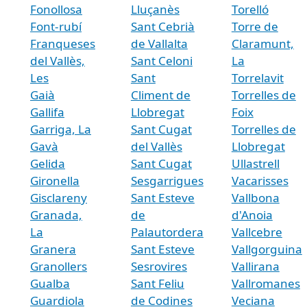
Fonollosa
Lluçanès
Torelló
Font-rubí
Sant Cebrià
Torre de
Franqueses
de Vallalta
Claramunt,
del Vallès,
Sant Celoni
La
Les
Sant
Torrelavit
Gaià
Climent de
Torrelles de
Gallifa
Llobregat
Foix
Garriga, La
Sant Cugat
Torrelles de
Gavà
del Vallès
Llobregat
Gelida
Sant Cugat
Ullastrell
Gironella
Sesgarrigues
Vacarisses
Gisclareny
Sant Esteve
Vallbona
Granada,
de
d'Anoia
La
Palautordera
Vallcebre
Granera
Sant Esteve
Vallgorguina
Granollers
Sesrovires
Vallirana
Gualba
Sant Feliu
Vallromanes
Guardiola
de Codines
Veciana