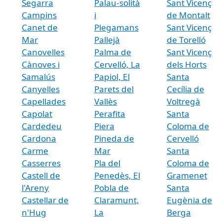
Segarra
Palau-solità
Sant Vicenç
Campins
i
de Montalt
Canet de
Plegamans
Sant Vicenç
Mar
Pallejà
de Torelló
Canovelles
Palma de
Sant Vicenç
Cànoves i
Cervelló, La
dels Horts
Samalús
Papiol, El
Santa
Canyelles
Parets del
Cecília de
Capellades
Vallès
Voltregà
Capolat
Perafita
Santa
Cardedeu
Piera
Coloma de
Cardona
Pineda de
Cervelló
Carme
Mar
Santa
Casserres
Pla del
Coloma de
Castell de
Penedès, El
Gramenet
l'Areny
Pobla de
Santa
Castellar de
Claramunt,
Eugènia de
n'Hug
La
Berga