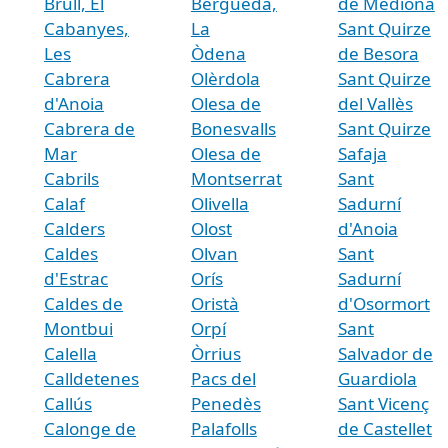
Brull, El
Berguedà,
de Mediona
Cabanyes,
La
Sant Quirze
Les
Òdena
de Besora
Cabrera
Olèrdola
Sant Quirze
d'Anoia
Olesa de
del Vallès
Cabrera de
Bonesvalls
Sant Quirze
Mar
Olesa de
Safaja
Cabrils
Montserrat
Sant
Calaf
Olivella
Sadurní
Calders
Olost
d'Anoia
Caldes
Olvan
Sant
d'Estrac
Orís
Sadurní
Caldes de
Oristà
d'Osormort
Montbui
Orpí
Sant
Calella
Òrrius
Salvador de
Calldetenes
Pacs del
Guardiola
Callús
Penedès
Sant Vicenç
Calonge de
Palafolls
de Castellet