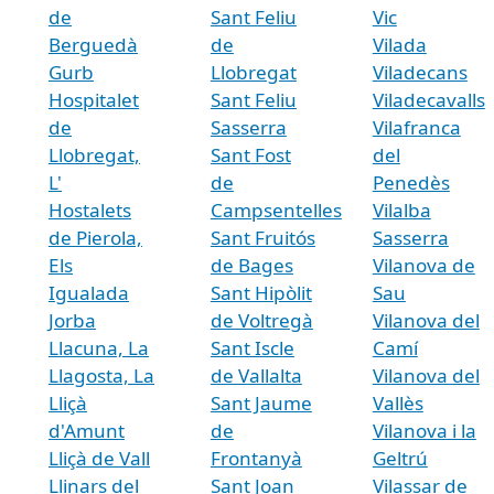
de
Sant Feliu
Vic
Berguedà
de
Vilada
Gurb
Llobregat
Viladecans
Hospitalet
Sant Feliu
Viladecavalls
de
Sasserra
Vilafranca
Llobregat,
Sant Fost
del
L'
de
Penedès
Hostalets
Campsentelles
Vilalba
de Pierola,
Sant Fruitós
Sasserra
Els
de Bages
Vilanova de
Igualada
Sant Hipòlit
Sau
Jorba
de Voltregà
Vilanova del
Llacuna, La
Sant Iscle
Camí
Llagosta, La
de Vallalta
Vilanova del
Lliçà
Sant Jaume
Vallès
d'Amunt
de
Vilanova i la
Lliçà de Vall
Frontanyà
Geltrú
Llinars del
Sant Joan
Vilassar de