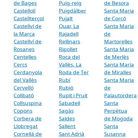
de Bages
Puig-reig
de Besora
Castellolí
Puigdàlber
Santa Maria
Castellterçol
Pujalt
de Corcó
Castellví de
Quar, La
Santa Maria
la Marca
Rajadell
de
Castellví de
Rellinars
Martorelles
Rosanes
Ripollet
Santa Maria
Centelles
Roca del
de Merlès
Cercs
Vallès, La
Santa Maria
Cerdanyola
Roda de Ter
de Miralles
del Vallès
Rubí
Santa Maria
Cervelló
Rubió
de
Collbató
Rupit i Pruit
Palautordera
Collsuspina
Sabadell
Santa
Copons
Sagàs
Perpètua
Corbera de
Saldes
de Mogoda
Llobregat
Sallent
Santa
Cornellà de
Sant Adrià
Susanna