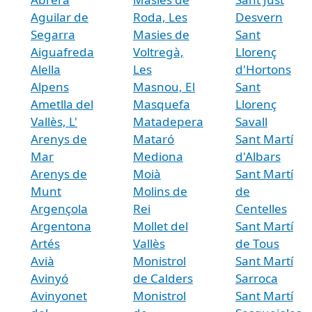
Aguilar de
Roda, Les
Desvern
Segarra
Masies de
Sant
Aiguafreda
Voltregà,
Llorenç
Alella
Les
d'Hortons
Alpens
Masnou, El
Sant
Ametlla del
Masquefa
Llorenç
Vallès, L'
Matadepera
Savall
Arenys de
Mataró
Sant Martí
Mar
Mediona
d'Albars
Arenys de
Moià
Sant Martí
Munt
Molins de
de
Argençola
Rei
Centelles
Argentona
Mollet del
Sant Martí
Artés
Vallès
de Tous
Avià
Monistrol
Sant Martí
Avinyó
de Calders
Sarroca
Avinyonet
Monistrol
Sant Martí