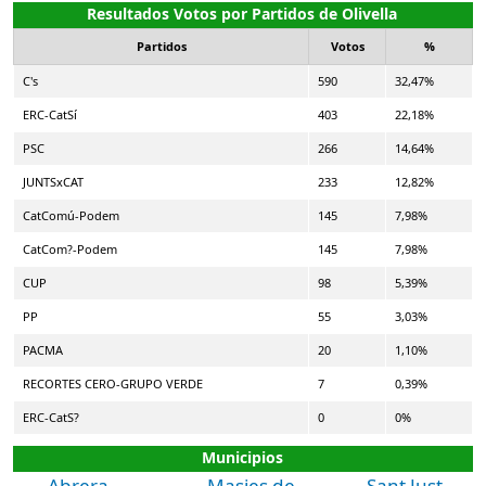
Resultados Votos por Partidos de Olivella
Partidos
Votos
%
C's
590
32,47%
ERC-CatSí
403
22,18%
PSC
266
14,64%
JUNTSxCAT
233
12,82%
CatComú-Podem
145
7,98%
CatCom?-Podem
145
7,98%
CUP
98
5,39%
PP
55
3,03%
PACMA
20
1,10%
RECORTES CERO-GRUPO VERDE
7
0,39%
ERC-CatS?
0
0%
Municipios
Abrera
Masies de
Sant Just