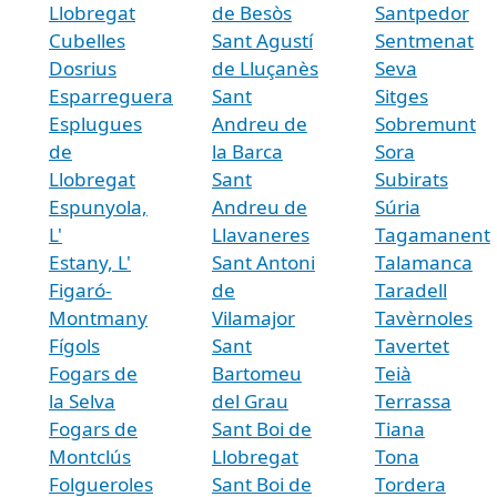
Llobregat
de Besòs
Santpedor
Cubelles
Sant Agustí
Sentmenat
Dosrius
de Lluçanès
Seva
Esparreguera
Sant
Sitges
Esplugues
Andreu de
Sobremunt
de
la Barca
Sora
Llobregat
Sant
Subirats
Espunyola,
Andreu de
Súria
L'
Llavaneres
Tagamanent
Estany, L'
Sant Antoni
Talamanca
Figaró-
de
Taradell
Montmany
Vilamajor
Tavèrnoles
Fígols
Sant
Tavertet
Fogars de
Bartomeu
Teià
la Selva
del Grau
Terrassa
Fogars de
Sant Boi de
Tiana
Montclús
Llobregat
Tona
Folgueroles
Sant Boi de
Tordera