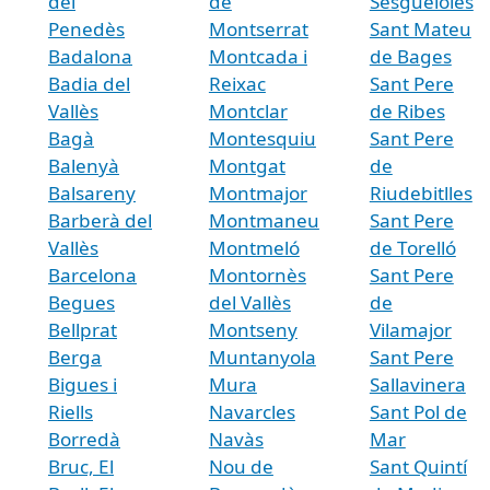
del
de
Sesgueioles
Penedès
Montserrat
Sant Mateu
Badalona
Montcada i
de Bages
Badia del
Reixac
Sant Pere
Vallès
Montclar
de Ribes
Bagà
Montesquiu
Sant Pere
Balenyà
Montgat
de
Balsareny
Montmajor
Riudebitlles
Barberà del
Montmaneu
Sant Pere
Vallès
Montmeló
de Torelló
Barcelona
Montornès
Sant Pere
Begues
del Vallès
de
Bellprat
Montseny
Vilamajor
Berga
Muntanyola
Sant Pere
Bigues i
Mura
Sallavinera
Riells
Navarcles
Sant Pol de
Borredà
Navàs
Mar
Bruc, El
Nou de
Sant Quintí