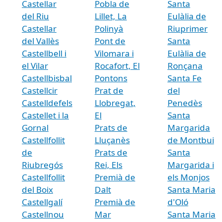
Castellar
Pobla de
Santa
del Riu
Lillet, La
Eulàlia de
Castellar
Polinyà
Riuprimer
del Vallès
Pont de
Santa
Castellbell i
Vilomara i
Eulàlia de
el Vilar
Rocafort, El
Ronçana
Castellbisbal
Pontons
Santa Fe
Castellcir
Prat de
del
Castelldefels
Llobregat,
Penedès
Castellet i la
El
Santa
Gornal
Prats de
Margarida
Castellfollit
Lluçanès
de Montbui
de
Prats de
Santa
Riubregós
Rei, Els
Margarida i
Castellfollit
Premià de
els Monjos
del Boix
Dalt
Santa Maria
Castellgalí
Premià de
d'Oló
Castellnou
Mar
Santa Maria