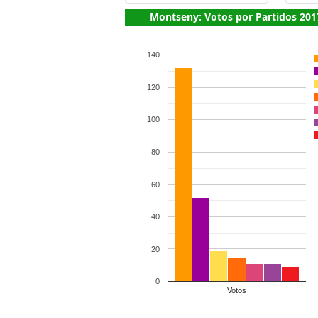
Montseny: Votos por Partidos 201
140
120
100
80
60
40
20
0
Votos