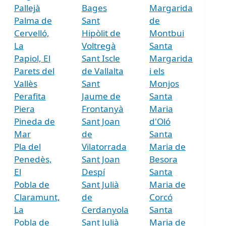
Pallejà
Bages
Margarida
Palma de
Sant
de
Cervelló,
Hipòlit de
Montbui
La
Voltregà
Santa
Papiol, El
Sant Iscle
Margarida
Parets del
de Vallalta
i els
Vallès
Sant
Monjos
Perafita
Jaume de
Santa
Piera
Frontanyà
Maria
Pineda de
Sant Joan
d'Oló
Mar
de
Santa
Pla del
Vilatorrada
Maria de
Penedès,
Sant Joan
Besora
El
Despí
Santa
Pobla de
Sant Julià
Maria de
Claramunt,
de
Corcó
La
Cerdanyola
Santa
Pobla de
Sant Julià
Maria de