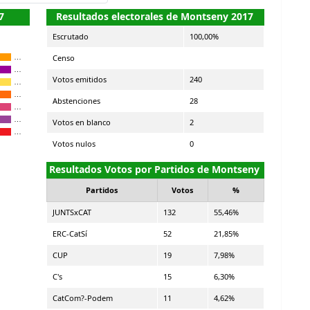
7
Resultados electorales de Montseny 2017
Escrutado
100,00%
Censo
…
…
Votos emitidos
240
…
…
Abstenciones
28
…
…
Votos en blanco
2
…
Votos nulos
0
Resultados Votos por Partidos de Montseny
Partidos
Votos
%
JUNTSxCAT
132
55,46%
ERC-CatSí
52
21,85%
CUP
19
7,98%
C's
15
6,30%
CatCom?-Podem
11
4,62%