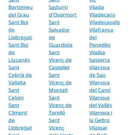
Bartomeu
Sadurní
Vilada
del Grau
d'Osormort
Viladecans
Sant Boi
Sant
Viladecavalls
de
Salvador
Vilafranca
Llobregat
de
del
Sant Boi
Guardiola
Penedès
de
Sant
Vilalba
Lluçanès
Vicenç de
Sasserra
Sant
Castellet
Vilanova
Cebrià de
Sant
de Sau
Vallalta
Vicenç de
Vilanova
Sant
Montalt
del Camí
Celoni
Sant
Vilanova
Sant
Vicenç de
del Vallès
Climent
Torelló
Vilanova i
de
Sant
la Geltrú
Llobregat
Vicenç
Vilassar