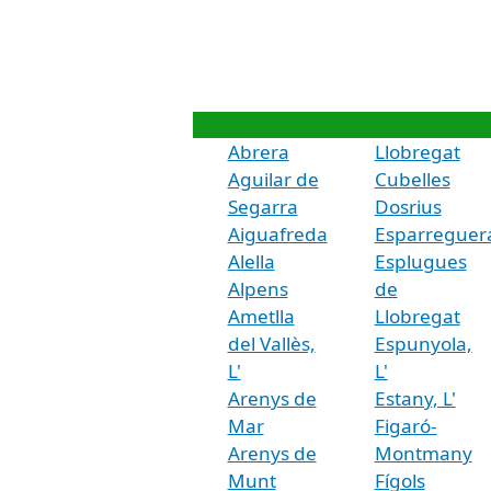
Abrera
Llobregat
Aguilar de
Cubelles
Segarra
Dosrius
Aiguafreda
Esparreguer
Alella
Esplugues
Alpens
de
Ametlla
Llobregat
del Vallès,
Espunyola,
L'
L'
Arenys de
Estany, L'
Mar
Figaró-
Arenys de
Montmany
Munt
Fígols