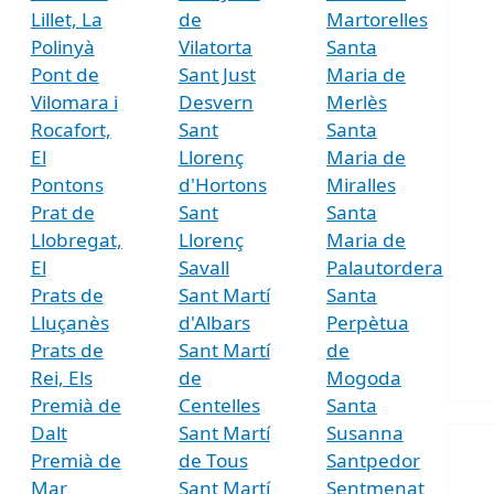
Lillet, La
de
Martorelles
Polinyà
Vilatorta
Santa
Pont de
Sant Just
Maria de
Vilomara i
Desvern
Merlès
Rocafort,
Sant
Santa
El
Llorenç
Maria de
Pontons
d'Hortons
Miralles
Prat de
Sant
Santa
Llobregat,
Llorenç
Maria de
El
Savall
Palautordera
Prats de
Sant Martí
Santa
Lluçanès
d'Albars
Perpètua
Prats de
Sant Martí
de
Rei, Els
de
Mogoda
Premià de
Centelles
Santa
Dalt
Sant Martí
Susanna
Premià de
de Tous
Santpedor
Mar
Sant Martí
Sentmenat