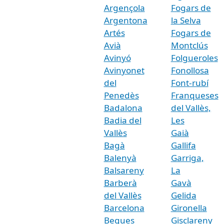
Argençola
Fogars de
Argentona
la Selva
Artés
Fogars de
Avià
Montclús
Avinyó
Folgueroles
Avinyonet
Fonollosa
del
Font-rubí
Penedès
Franqueses
Badalona
del Vallès,
Badia del
Les
Vallès
Gaià
Bagà
Gallifa
Balenyà
Garriga,
Balsareny
La
Barberà
Gavà
del Vallès
Gelida
Barcelona
Gironella
Begues
Gisclareny