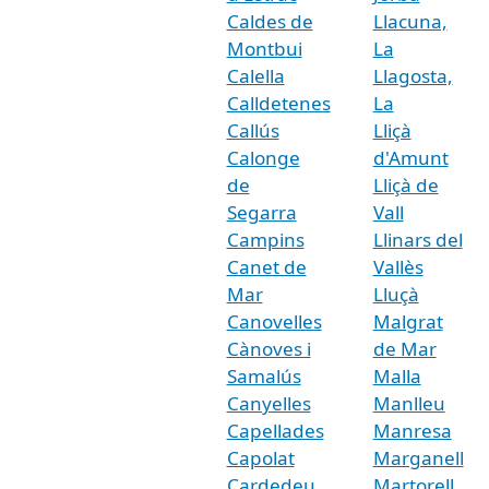
Caldes de
Llacuna,
Montbui
La
Calella
Llagosta,
Calldetenes
La
Callús
Lliçà
Calonge
d'Amunt
de
Lliçà de
Segarra
Vall
Campins
Llinars del
Canet de
Vallès
Mar
Lluçà
Canovelles
Malgrat
Cànoves i
de Mar
Samalús
Malla
Canyelles
Manlleu
Capellades
Manresa
Capolat
Marganell
Cardedeu
Martorell