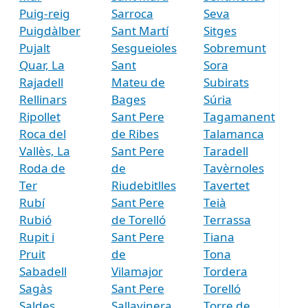
Puig-reig
Sarroca
Seva
Puigdàlber
Sant Martí
Sitges
Pujalt
Sesgueioles
Sobremunt
Quar, La
Sant
Sora
Rajadell
Mateu de
Subirats
Rellinars
Bages
Súria
Ripollet
Sant Pere
Tagamanent
Roca del
de Ribes
Talamanca
Vallès, La
Sant Pere
Taradell
Roda de
de
Tavèrnoles
Ter
Riudebitlles
Tavertet
Rubí
Sant Pere
Teià
Rubió
de Torelló
Terrassa
Rupit i
Sant Pere
Tiana
Pruit
de
Tona
Sabadell
Vilamajor
Tordera
Sagàs
Sant Pere
Torelló
Saldes
Sallavinera
Torre de