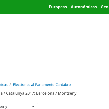
Pasar al contenido principal
Main menu
Europeas
Autonómicas
Gen
micas
Elecciones al Parlamento Cantabro
ña / Catalunya 2017: Barcelona / Montseny