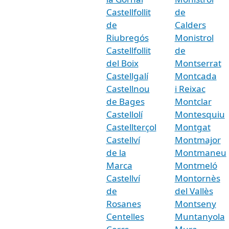
Castellfollit
de
de
Calders
Riubregós
Monistrol
Castellfollit
de
del Boix
Montserrat
Castellgalí
Montcada
Castellnou
i Reixac
de Bages
Montclar
Castellolí
Montesquiu
Castellterçol
Montgat
Castellví
Montmajor
de la
Montmaneu
Marca
Montmeló
Castellví
Montornès
de
del Vallès
Rosanes
Montseny
Centelles
Muntanyola