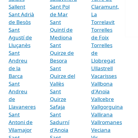
Sallent
Sant Pol
Claramunt,
Sant Adrià
de Mar
La
de Besòs
Sant
Torrelavit
Sant
Quintí de
Torrelles
Agustí de
Mediona
de Foix
Lluçanès
Sant
Torrelles
Sant
Quirze de
de
Andreu
Besora
Llobregat
de la
Sant
Ullastrell
Barca
Quirze del
Vacarisses
Sant
Vallès
Vallbona
Andreu
Sant
d'Anoia
de
Quirze
Vallcebre
Llavaneres
Safaja
Vallgorguina
Sant
Sant
Vallirana
Antoni de
Sadurní
Vallromanes
Vilamajor
d'Anoia
Veciana
Sant
Sant
Vic