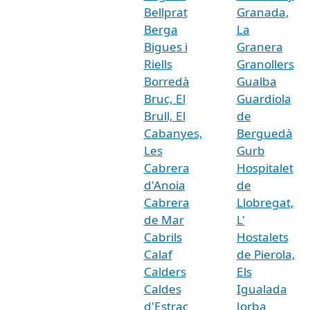
Bellprat
Granada,
Berga
La
Bigues i
Granera
Riells
Granollers
Borredà
Gualba
Bruc, El
Guardiola
Brull, El
de
Cabanyes,
Berguedà
Les
Gurb
Cabrera
Hospitalet
d'Anoia
de
Cabrera
Llobregat,
de Mar
L'
Cabrils
Hostalets
Calaf
de Pierola,
Calders
Els
Caldes
Igualada
d'Estrac
Jorba