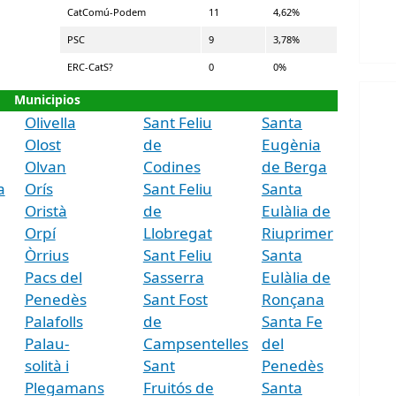
CatComú-Podem
11
4,62%
PSC
9
3,78%
ERC-CatS?
0
0%
Municipios
Olivella
Sant Feliu
Santa
Olost
de
Eugènia
Olvan
Codines
de Berga
a
Orís
Sant Feliu
Santa
Oristà
de
Eulàlia de
Orpí
Llobregat
Riuprimer
Òrrius
Sant Feliu
Santa
Pacs del
Sasserra
Eulàlia de
Penedès
Sant Fost
Ronçana
Palafolls
de
Santa Fe
Palau-
Campsentelles
del
solità i
Sant
Penedès
Plegamans
Fruitós de
Santa