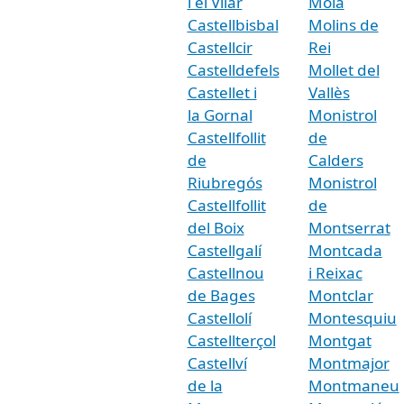
i el Vilar
Moià
Castellbisbal
Molins de
Castellcir
Rei
Castelldefels
Mollet del
Castellet i
Vallès
la Gornal
Monistrol
Castellfollit
de
de
Calders
Riubregós
Monistrol
Castellfollit
de
del Boix
Montserrat
Castellgalí
Montcada
Castellnou
i Reixac
de Bages
Montclar
Castellolí
Montesquiu
Castellterçol
Montgat
Castellví
Montmajor
de la
Montmaneu