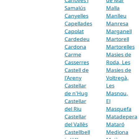
Cànoves i
de Mar
Samalús
Malla
Canyelles
Manlleu
Capellades
Manresa
Capolat
Marganell
Cardedeu
Martorell
Cardona
Martorelles
Carme
Masies de
Casserres
Roda, Les
Castell de
Masies de
l'Areny
Voltregà,
Castellar
Les
de n'Hug
Masnou,
Castellar
El
del Riu
Masquefa
Castellar
Matadepera
del Vallès
Mataró
Castellbell
Mediona