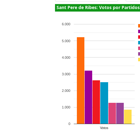
Sant Pere de Ribes: Votos por Partidos
6.000
5.000
4.000
3.000
2.000
1.000
0
Votos