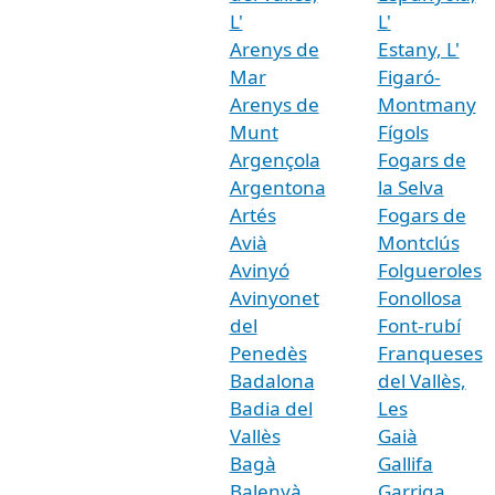
L'
L'
Arenys de
Estany, L'
Mar
Figaró-
Arenys de
Montmany
Munt
Fígols
Argençola
Fogars de
Argentona
la Selva
Artés
Fogars de
Avià
Montclús
Avinyó
Folgueroles
Avinyonet
Fonollosa
del
Font-rubí
Penedès
Franqueses
Badalona
del Vallès,
Badia del
Les
Vallès
Gaià
Bagà
Gallifa
Balenyà
Garriga,