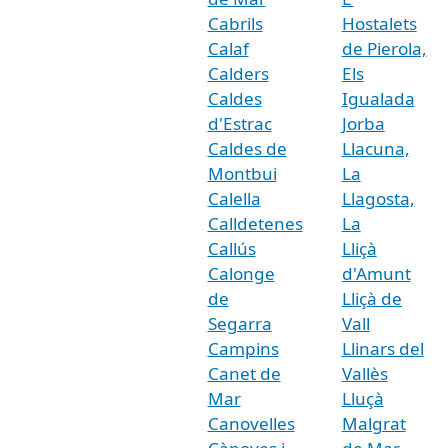
Cabrils
Hostalets
Calaf
de Pierola,
Calders
Els
Caldes
Igualada
d'Estrac
Jorba
Caldes de
Llacuna,
Montbui
La
Calella
Llagosta,
Calldetenes
La
Callús
Lliçà
Calonge
d'Amunt
de
Lliçà de
Segarra
Vall
Campins
Llinars del
Canet de
Vallès
Mar
Lluçà
Canovelles
Malgrat