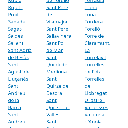
Rubió
de Torelló
Terrassa
Rupit i
Sant Pere
Tiana
Pruit
de
Tona
Sabadell
Vilamajor
Tordera
Sagàs
Sant Pere
Torelló
Saldes
Sallavinera
Torre de
Sallent
Sant Pol
Claramunt,
Sant Adrià
de Mar
La
de Besòs
Sant
Torrelavit
Sant
Quintí de
Torrelles
Agustí de
Mediona
de Foix
Lluçanès
Sant
Torrelles
Sant
Quirze de
de
Andreu
Besora
Llobregat
de la
Sant
Ullastrell
Barca
Quirze del
Vacarisses
Sant
Vallès
Vallbona
Andreu
Sant
d'Anoia