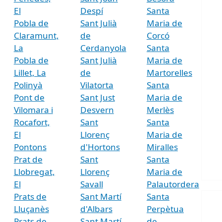
El
Despí
Santa
Pobla de
Sant Julià
Maria de
Claramunt,
de
Corcó
La
Cerdanyola
Santa
Pobla de
Sant Julià
Maria de
Lillet, La
de
Martorelles
Polinyà
Vilatorta
Santa
Pont de
Sant Just
Maria de
Vilomara i
Desvern
Merlès
Rocafort,
Sant
Santa
El
Llorenç
Maria de
Pontons
d'Hortons
Miralles
Prat de
Sant
Santa
Llobregat,
Llorenç
Maria de
El
Savall
Palautordera
Prats de
Sant Martí
Santa
Lluçanès
d'Albars
Perpètua
Prats de
Sant Martí
de