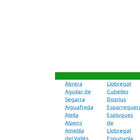
Abrera
Llobregat
Aguilar de
Cubelles
Segarra
Dosrius
Aiguafreda
Esparreguer
Alella
Esplugues
Alpens
de
Ametlla
Llobregat
del Vallès,
Espunyola,