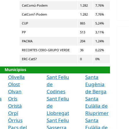
CatComú-Podem
1.282
7,76%
CatCom?-Podem
1.282
7,76%
CUP
865
5,24%
PP
513
3,11%
PACMA
204
1,24%
RECORTES CERO-GRUPO VERDE
36
0,22%
ERC-CatS?
0
0%
Municipios
Olivella
Sant Feliu
Santa
Olost
de
Eugènia
Olvan
Codines
de Berga
a
Orís
Sant Feliu
Santa
Oristà
de
Eulàlia de
Orpí
Llobregat
Riuprimer
Òrrius
Sant Feliu
Santa
Pacs del
Sasserra
Eulàlia de