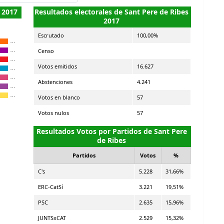
 2017
Resultados electorales de Sant Pere de Ribes
2017
Escrutado
100,00%
…
Censo
…
…
Votos emitidos
16.627
…
…
Abstenciones
4.241
…
…
Votos en blanco
57
Votos nulos
57
Resultados Votos por Partidos de Sant Pere
de Ribes
Partidos
Votos
%
C's
5.228
31,66%
ERC-CatSí
3.221
19,51%
PSC
2.635
15,96%
JUNTSxCAT
2.529
15,32%