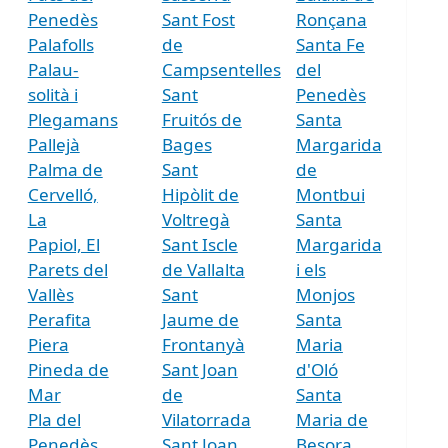
Penedès
Sant Fost
Ronçana
Palafolls
de
Santa Fe
Palau-
Campsentelles
del
solità i
Sant
Penedès
Plegamans
Fruitós de
Santa
Pallejà
Bages
Margarida
Palma de
Sant
de
Cervelló,
Hipòlit de
Montbui
La
Voltregà
Santa
Papiol, El
Sant Iscle
Margarida
Parets del
de Vallalta
i els
Vallès
Sant
Monjos
Perafita
Jaume de
Santa
Piera
Frontanyà
Maria
Pineda de
Sant Joan
d'Oló
Mar
de
Santa
Pla del
Vilatorrada
Maria de
Penedès,
Sant Joan
Besora