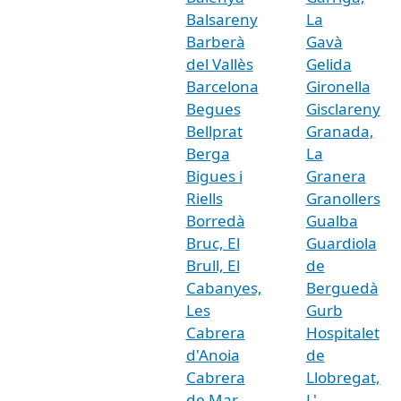
Balsareny
La
Barberà
Gavà
del Vallès
Gelida
Barcelona
Gironella
Begues
Gisclareny
Bellprat
Granada,
Berga
La
Bigues i
Granera
Riells
Granollers
Borredà
Gualba
Bruc, El
Guardiola
Brull, El
de
Cabanyes,
Berguedà
Les
Gurb
Cabrera
Hospitalet
d'Anoia
de
Cabrera
Llobregat,
de Mar
L'