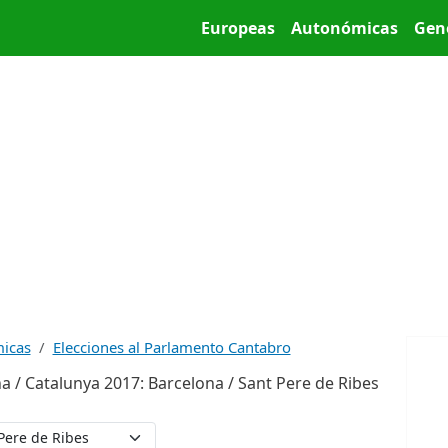
Pasar al contenido principal
Main menu
Europeas
Autonómicas
Gen
micas
Elecciones al Parlamento Cantabro
a / Catalunya 2017: Barcelona / Sant Pere de Ribes