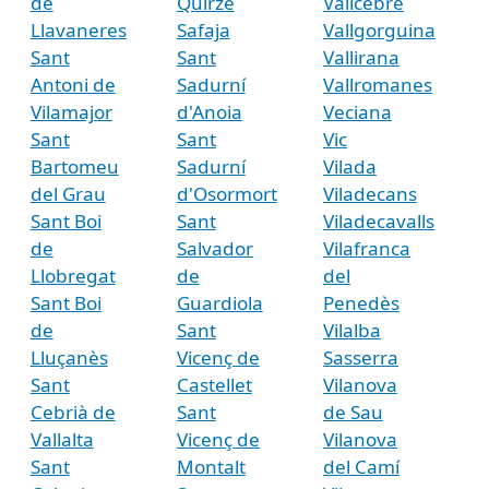
de
Quirze
Vallcebre
Llavaneres
Safaja
Vallgorguina
Sant
Sant
Vallirana
Antoni de
Sadurní
Vallromanes
Vilamajor
d'Anoia
Veciana
Sant
Sant
Vic
Bartomeu
Sadurní
Vilada
del Grau
d'Osormort
Viladecans
Sant Boi
Sant
Viladecavalls
de
Salvador
Vilafranca
Llobregat
de
del
Sant Boi
Guardiola
Penedès
de
Sant
Vilalba
Lluçanès
Vicenç de
Sasserra
Sant
Castellet
Vilanova
Cebrià de
Sant
de Sau
Vallalta
Vicenç de
Vilanova
Sant
Montalt
del Camí