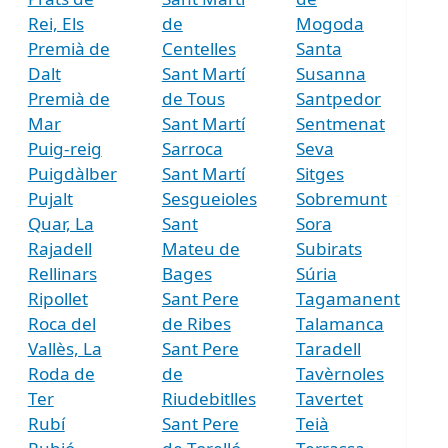
Rei, Els
de
Mogoda
Premià de
Centelles
Santa
Dalt
Sant Martí
Susanna
Premià de
de Tous
Santpedor
Mar
Sant Martí
Sentmenat
Puig-reig
Sarroca
Seva
Puigdàlber
Sant Martí
Sitges
Pujalt
Sesgueioles
Sobremunt
Quar, La
Sant
Sora
Rajadell
Mateu de
Subirats
Rellinars
Bages
Súria
Ripollet
Sant Pere
Tagamanent
Roca del
de Ribes
Talamanca
Vallès, La
Sant Pere
Taradell
Roda de
de
Tavèrnoles
Ter
Riudebitlles
Tavertet
Rubí
Sant Pere
Teià