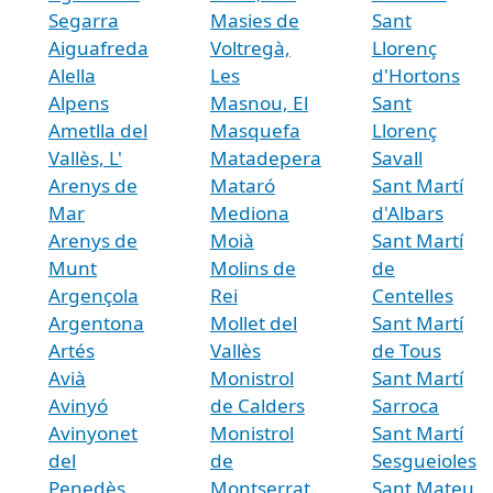
Segarra
Masies de
Sant
Aiguafreda
Voltregà,
Llorenç
Alella
Les
d'Hortons
Alpens
Masnou, El
Sant
Ametlla del
Masquefa
Llorenç
Vallès, L'
Matadepera
Savall
Arenys de
Mataró
Sant Martí
Mar
Mediona
d'Albars
Arenys de
Moià
Sant Martí
Munt
Molins de
de
Argençola
Rei
Centelles
Argentona
Mollet del
Sant Martí
Artés
Vallès
de Tous
Avià
Monistrol
Sant Martí
Avinyó
de Calders
Sarroca
Avinyonet
Monistrol
Sant Martí
del
de
Sesgueioles
Penedès
Montserrat
Sant Mateu