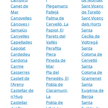
Canet de
Plegamans
Sant Vicenç
Mar
Pallejà
de Torelló
Canovelles
Palma de
Sant Vicenç
Cànoves i
Cervelló, La
dels Horts
Samalús
Papiol, El
Santa
Canyelles
Parets del
Cecília de
Capellades
Vallès
Voltregà
Capolat
Perafita
Santa
Cardedeu
Piera
Coloma de
Cardona
Pineda de
Cervelló
Carme
Mar
Santa
Casserres
Pla del
Coloma de
Castell de
Penedès, El
Gramenet
l'Areny
Pobla de
Santa
Castellar de
Claramunt,
Eugènia de
n'Hug
La
Berga
Castellar
Pobla de
Santa