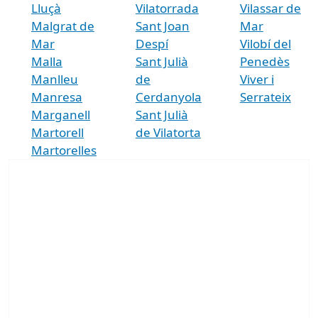
Lluçà
Vilatorrada
Vilassar de
Malgrat de
Sant Joan
Mar
Mar
Despí
Vilobí del
Malla
Sant Julià
Penedès
Manlleu
de
Viver i
Manresa
Cerdanyola
Serrateix
Marganell
Sant Julià
Martorell
de Vilatorta
Martorelles