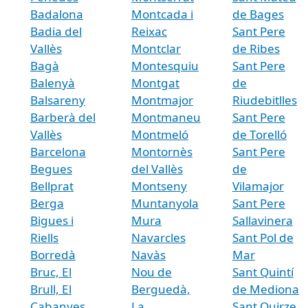
Badalona
Montcada i
de Bages
Badia del
Reixac
Sant Pere
Vallès
Montclar
de Ribes
Bagà
Montesquiu
Sant Pere
Balenyà
Montgat
de
Balsareny
Montmajor
Riudebitlles
Barberà del
Montmaneu
Sant Pere
Vallès
Montmeló
de Torelló
Barcelona
Montornès
Sant Pere
Begues
del Vallès
de
Bellprat
Montseny
Vilamajor
Berga
Muntanyola
Sant Pere
Bigues i
Mura
Sallavinera
Riells
Navarcles
Sant Pol de
Borredà
Navàs
Mar
Bruc, El
Nou de
Sant Quintí
Brull, El
Berguedà,
de Mediona
Cabanyes,
La
Sant Quirze