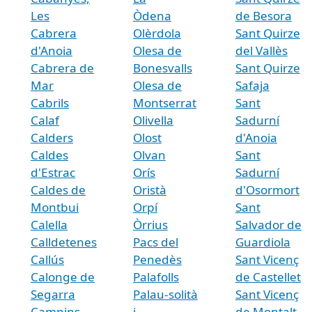
Les
Òdena
de Besora
Cabrera
Olèrdola
Sant Quirze
d'Anoia
Olesa de
del Vallès
Cabrera de
Bonesvalls
Sant Quirze
Mar
Olesa de
Safaja
Cabrils
Montserrat
Sant
Calaf
Olivella
Sadurní
Calders
Olost
d'Anoia
Caldes
Olvan
Sant
d'Estrac
Orís
Sadurní
Caldes de
Oristà
d'Osormort
Montbui
Orpí
Sant
Calella
Òrrius
Salvador de
Calldetenes
Pacs del
Guardiola
Callús
Penedès
Sant Vicenç
Calonge de
Palafolls
de Castellet
Segarra
Palau-solità
Sant Vicenç
Campins
i
de Montalt