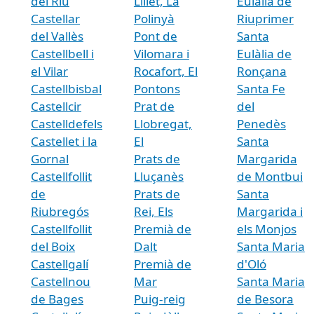
del Riu
Lillet, La
Eulàlia de
Castellar
Polinyà
Riuprimer
del Vallès
Pont de
Santa
Castellbell i
Vilomara i
Eulàlia de
el Vilar
Rocafort, El
Ronçana
Castellbisbal
Pontons
Santa Fe
Castellcir
Prat de
del
Castelldefels
Llobregat,
Penedès
Castellet i la
El
Santa
Gornal
Prats de
Margarida
Castellfollit
Lluçanès
de Montbui
de
Prats de
Santa
Riubregós
Rei, Els
Margarida i
Castellfollit
Premià de
els Monjos
del Boix
Dalt
Santa Maria
Castellgalí
Premià de
d'Oló
Castellnou
Mar
Santa Maria
de Bages
Puig-reig
de Besora