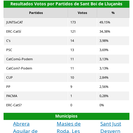
Resultados Votos por Partidos de Sant Boi de Lluçanès
Partidos
Votos
%
JUNTSxCAT
173
49,15%
ERC-CatSí
121
34,38%
C's
14
3,98%
PSC
13
3,69%
CatComú-Podem
11
3,13%
CatCom?-Podem
11
3,13%
CUP
10
2,84%
PP
9
2,56%
PACMA
1
0,28%
ERC-CatS?
0
0%
Municipios
Abrera
Masies de
Sant Just
Aguilar de
Roda, Les
Desvern