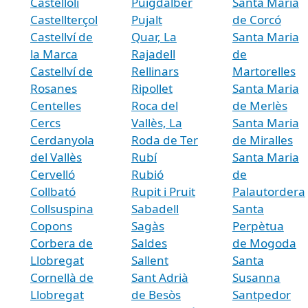
Castellolí
Puigdàlber
Santa Maria
Castellterçol
Pujalt
de Corcó
Castellví de
Quar, La
Santa Maria
la Marca
Rajadell
de
Castellví de
Rellinars
Martorelles
Rosanes
Ripollet
Santa Maria
Centelles
Roca del
de Merlès
Cercs
Vallès, La
Santa Maria
Cerdanyola
Roda de Ter
de Miralles
del Vallès
Rubí
Santa Maria
Cervelló
Rubió
de
Collbató
Rupit i Pruit
Palautordera
Collsuspina
Sabadell
Santa
Copons
Sagàs
Perpètua
Corbera de
Saldes
de Mogoda
Llobregat
Sallent
Santa
Cornellà de
Sant Adrià
Susanna
Llobregat
de Besòs
Santpedor