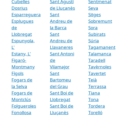
Cubelles
Sant Agustí
Sentmenat
Dosrius
de Lluçanès
Seva
Esparreguera
Sant
Sitges
Esplugues
Andreu de
Sobremunt
de
la Barca
Sora
Llobregat
Sant
Subirats
Espunyola,
Andreu de
Súria
L'
Llavaneres
Tagamanent
Estany, L'
Sant Antoni
Talamanca
Figaró-
de
Taradell
Montmany
Vilamajor
Tavèrnoles
Fígols
Sant
Tavertet
Fogars de
Bartomeu
Teià
la Selva
del Grau
Terrassa
Fogars de
Sant Boi de
Tiana
Montclús
Llobregat
Tona
Folgueroles
Sant Boi de
Tordera
Fonollosa
Lluçanès
Torelló