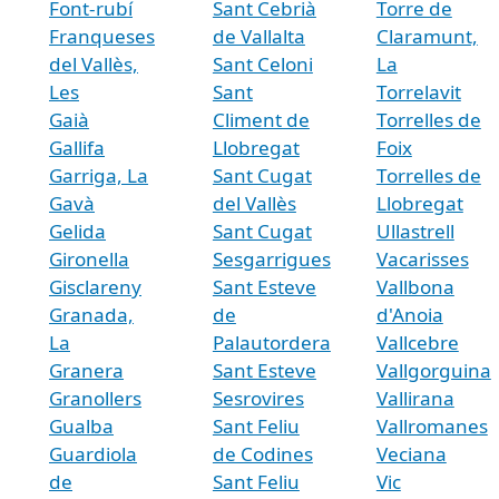
Font-rubí
Sant Cebrià
Torre de
Franqueses
de Vallalta
Claramunt,
del Vallès,
Sant Celoni
La
Les
Sant
Torrelavit
Gaià
Climent de
Torrelles de
Gallifa
Llobregat
Foix
Garriga, La
Sant Cugat
Torrelles de
Gavà
del Vallès
Llobregat
Gelida
Sant Cugat
Ullastrell
Gironella
Sesgarrigues
Vacarisses
Gisclareny
Sant Esteve
Vallbona
Granada,
de
d'Anoia
La
Palautordera
Vallcebre
Granera
Sant Esteve
Vallgorguina
Granollers
Sesrovires
Vallirana
Gualba
Sant Feliu
Vallromanes
Guardiola
de Codines
Veciana
de
Sant Feliu
Vic