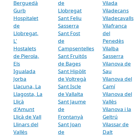
Berguedà
de
Vilada
Gurb
Llobregat
Viladecans
Hospitalet
Sant Feliu
Viladecavalls
de
Sasserra
Vilafranca
Llobregat,
Sant Fost
del
L'
de
Penedès
Hostalets
Campsentelles
Vilalba
de Pierola,
Sant Fruitós
Sasserra
Els
de Bages
Vilanova de
Igualada
Sant Hipòlit
Sau
Jorba
de Voltregà
Vilanova del
Llacuna, La
Sant Iscle
Camí
Llagosta, La
de Vallalta
Vilanova del
Lliçà
Sant Jaume
Vallès
d'Amunt
de
Vilanova i la
Lliçà de Vall
Frontanyà
Geltrú
Llinars del
Sant Joan
Vilassar de
Vallès
de
Dalt