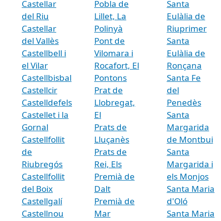
Castellar
Pobla de
Santa
del Riu
Lillet, La
Eulàlia de
Castellar
Polinyà
Riuprimer
del Vallès
Pont de
Santa
Castellbell i
Vilomara i
Eulàlia de
el Vilar
Rocafort, El
Ronçana
Castellbisbal
Pontons
Santa Fe
Castellcir
Prat de
del
Castelldefels
Llobregat,
Penedès
Castellet i la
El
Santa
Gornal
Prats de
Margarida
Castellfollit
Lluçanès
de Montbui
de
Prats de
Santa
Riubregós
Rei, Els
Margarida i
Castellfollit
Premià de
els Monjos
del Boix
Dalt
Santa Maria
Castellgalí
Premià de
d'Oló
Castellnou
Mar
Santa Maria