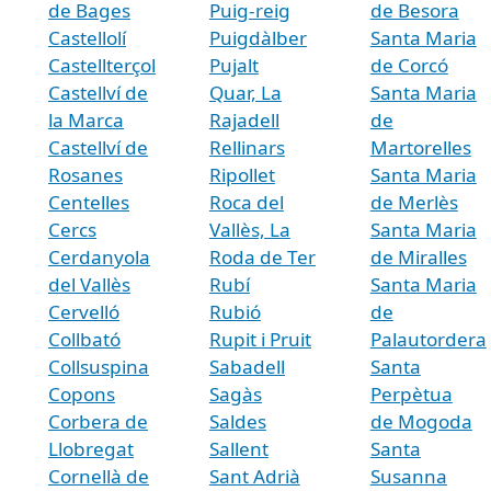
de Bages
Puig-reig
de Besora
Castellolí
Puigdàlber
Santa Maria
Castellterçol
Pujalt
de Corcó
Castellví de
Quar, La
Santa Maria
la Marca
Rajadell
de
Castellví de
Rellinars
Martorelles
Rosanes
Ripollet
Santa Maria
Centelles
Roca del
de Merlès
Cercs
Vallès, La
Santa Maria
Cerdanyola
Roda de Ter
de Miralles
del Vallès
Rubí
Santa Maria
Cervelló
Rubió
de
Collbató
Rupit i Pruit
Palautordera
Collsuspina
Sabadell
Santa
Copons
Sagàs
Perpètua
Corbera de
Saldes
de Mogoda
Llobregat
Sallent
Santa
Cornellà de
Sant Adrià
Susanna