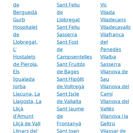
de
Sant Feliu
Vic
Berguedà
de
Vilada
Gurb
Llobregat
Viladecans
Hospitalet
Sant Feliu
Viladecavalls
de
Sasserra
Vilafranca
Llobregat,
Sant Fost
del
L'
de
Penedès
Hostalets
Campsentelles
Vilalba
de Pierola,
Sant Fruitós
Sasserra
Els
de Bages
Vilanova de
Igualada
Sant Hipòlit
Sau
Jorba
de Voltregà
Vilanova del
Llacuna, La
Sant Iscle
Camí
Llagosta, La
de Vallalta
Vilanova del
Lliçà
Sant Jaume
Vallès
d'Amunt
de
Vilanova i la
Lliçà de Vall
Frontanyà
Geltrú
Llinars del
Sant Joan
Vilassar de