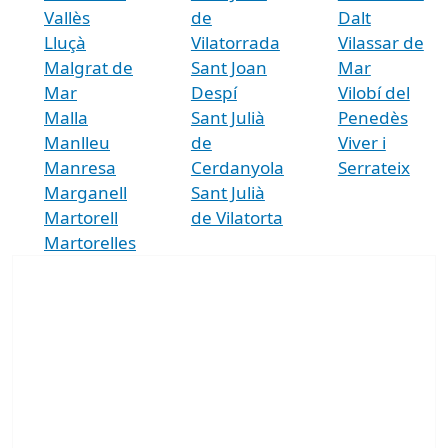
Vallès
de
Dalt
Lluçà
Vilatorrada
Vilassar de
Malgrat de
Sant Joan
Mar
Mar
Despí
Vilobí del
Malla
Sant Julià
Penedès
Manlleu
de
Viver i
Manresa
Cerdanyola
Serrateix
Marganell
Sant Julià
Martorell
de Vilatorta
Martorelles