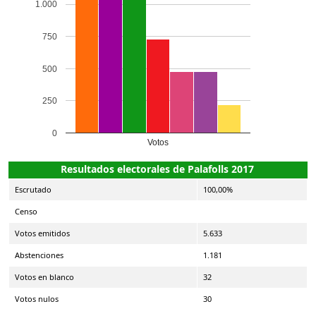
1.000
750
500
250
0
Votos
Resultados electorales de Palafolls 2017
Escrutado
100,00%
Censo
Votos emitidos
5.633
Abstenciones
1.181
Votos en blanco
32
Votos nulos
30