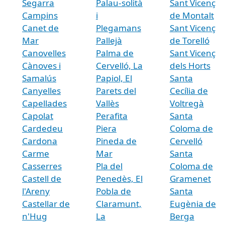
Segarra
Palau-solità
Sant Vicenç
Campins
i
de Montalt
Canet de
Plegamans
Sant Vicenç
Mar
Pallejà
de Torelló
Canovelles
Palma de
Sant Vicenç
Cànoves i
Cervelló, La
dels Horts
Samalús
Papiol, El
Santa
Canyelles
Parets del
Cecília de
Capellades
Vallès
Voltregà
Capolat
Perafita
Santa
Cardedeu
Piera
Coloma de
Cardona
Pineda de
Cervelló
Carme
Mar
Santa
Casserres
Pla del
Coloma de
Castell de
Penedès, El
Gramenet
l'Areny
Pobla de
Santa
Castellar de
Claramunt,
Eugènia de
n'Hug
La
Berga