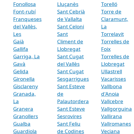
Fonollosa
Lluçanès
Torelló
Font-rubí
Sant Cebrià
Torre de
Franqueses
de Vallalta
Claramunt,
del Vallès,
Sant Celoni
La
Les
Sant
Torrelavit
Gaià
Climent de
Torrelles de
Gallifa
Llobregat
Foix
Garriga, La
Sant Cugat
Torrelles de
Gavà
del Vallès
Llobregat
Gelida
Sant Cugat
Ullastrell
Gironella
Sesgarrigues
Vacarisses
Gisclareny
Sant Esteve
Vallbona
Granada,
de
d'Anoia
La
Palautordera
Vallcebre
Granera
Sant Esteve
Vallgorguina
Granollers
Sesrovires
Vallirana
Gualba
Sant Feliu
Vallromanes
Guardiola
de Codines
Veciana