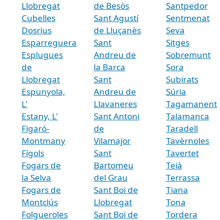
Llobregat
de Besòs
Santpedor
Cubelles
Sant Agustí
Sentmenat
Dosrius
de Lluçanès
Seva
Esparreguera
Sant
Sitges
Esplugues
Andreu de
Sobremunt
de
la Barca
Sora
Llobregat
Sant
Subirats
Espunyola,
Andreu de
Súria
L'
Llavaneres
Tagamanent
Estany, L'
Sant Antoni
Talamanca
Figaró-
de
Taradell
Montmany
Vilamajor
Tavèrnoles
Fígols
Sant
Tavertet
Fogars de
Bartomeu
Teià
la Selva
del Grau
Terrassa
Fogars de
Sant Boi de
Tiana
Montclús
Llobregat
Tona
Folgueroles
Sant Boi de
Tordera