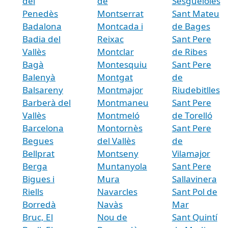
del
de
Sesgueioles
Penedès
Montserrat
Sant Mateu
Badalona
Montcada i
de Bages
Badia del
Reixac
Sant Pere
Vallès
Montclar
de Ribes
Bagà
Montesquiu
Sant Pere
Balenyà
Montgat
de
Balsareny
Montmajor
Riudebitlles
Barberà del
Montmaneu
Sant Pere
Vallès
Montmeló
de Torelló
Barcelona
Montornès
Sant Pere
Begues
del Vallès
de
Bellprat
Montseny
Vilamajor
Berga
Muntanyola
Sant Pere
Bigues i
Mura
Sallavinera
Riells
Navarcles
Sant Pol de
Borredà
Navàs
Mar
Bruc, El
Nou de
Sant Quintí