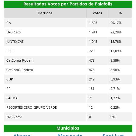
Resultados Votos por Partidos de Palafolls
Partidos
Votos
%
C's
1.625
29,17%
ERC-CatSí
1.241
22,28%
JUNTSxCAT
1.045
18,76%
PSC
729
13,09%
CatComú-Podem
478
8,58%
CatCom?-Podem
478
8,58%
CUP
219
3,93%
PP
151
2,71%
PACMA
71
1,27%
RECORTES CERO-GRUPO VERDE
12
0,22%
ERC-CatS?
0
0%
Municipios
Abrera
Masies de
Sant Just