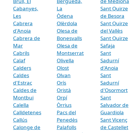
Brull, El
Berguedà,
de Mediona
Cabanyes,
La
Sant Quirze
Les
Òdena
de Besora
Cabrera
Olèrdola
Sant Quirze
d'Anoia
Olesa de
del Vallès
Cabrera de
Bonesvalls
Sant Quirze
Mar
Olesa de
Safaja
Cabrils
Montserrat
Sant
Calaf
Olivella
Sadurní
Calders
Olost
d'Anoia
Caldes
Olvan
Sant
d'Estrac
Orís
Sadurní
Caldes de
Oristà
d'Osormort
Montbui
Orpí
Sant
Calella
Òrrius
Salvador de
Calldetenes
Pacs del
Guardiola
Callús
Penedès
Sant Vicenç
Calonge de
Palafolls
de Castellet