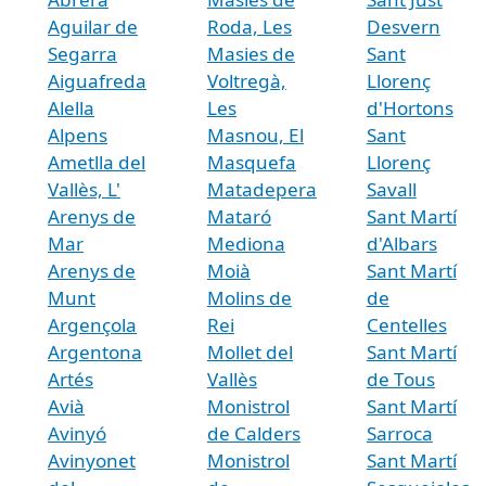
Aguilar de
Roda, Les
Desvern
Segarra
Masies de
Sant
Aiguafreda
Voltregà,
Llorenç
Alella
Les
d'Hortons
Alpens
Masnou, El
Sant
Ametlla del
Masquefa
Llorenç
Vallès, L'
Matadepera
Savall
Arenys de
Mataró
Sant Martí
Mar
Mediona
d'Albars
Arenys de
Moià
Sant Martí
Munt
Molins de
de
Argençola
Rei
Centelles
Argentona
Mollet del
Sant Martí
Artés
Vallès
de Tous
Avià
Monistrol
Sant Martí
Avinyó
de Calders
Sarroca
Avinyonet
Monistrol
Sant Martí