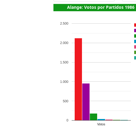
Alange: Votos por Partidos 1986
2.500
2.000
1.500
1.000
500
0
Votos