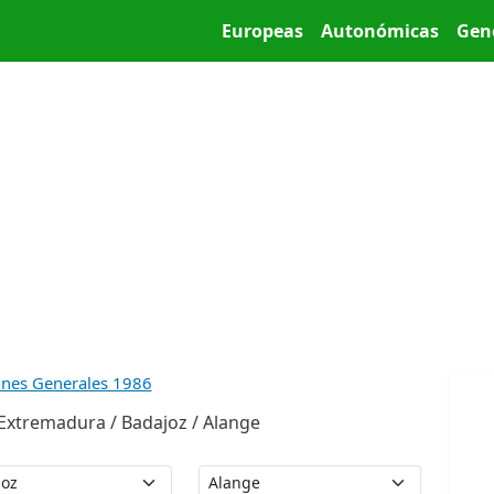
Pasar al contenido principal
Main menu
Europeas
Autonómicas
Gen
ones Generales 1986
Extremadura / Badajoz / Alange