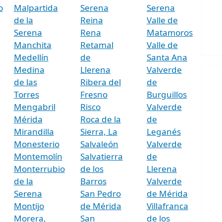
o
Malpartida
Serena
Serena
de la
Reina
Valle de
Serena
Rena
Matamoros
Manchita
Retamal
Valle de
Medellín
de
Santa Ana
Medina
Llerena
Valverde
de las
Ribera del
de
Torres
Fresno
Burguillos
Mengabril
Risco
Valverde
Mérida
Roca de la
de
Mirandilla
Sierra, La
Leganés
Monesterio
Salvaleón
Valverde
Montemolín
Salvatierra
de
Monterrubio
de los
Llerena
de la
Barros
Valverde
Serena
San Pedro
de Mérida
Montijo
de Mérida
Villafranca
Morera,
San
de los