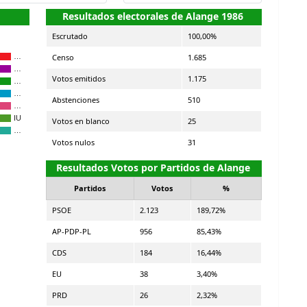
Resultados electorales de Alange 1986
Escrutado
100,00%
Censo
1.685
…
…
Votos emitidos
1.175
…
…
Abstenciones
510
…
IU
Votos en blanco
25
…
Votos nulos
31
Resultados Votos por Partidos de Alange
Partidos
Votos
%
PSOE
2.123
189,72%
AP-PDP-PL
956
85,43%
CDS
184
16,44%
EU
38
3,40%
PRD
26
2,32%