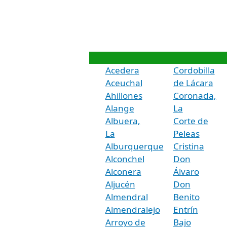
Acedera
Cordobilla
Aceuchal
de Lácara
Ahillones
Coronada,
Alange
La
Albuera,
Corte de
La
Peleas
Alburquerque
Cristina
Alconchel
Don
Alconera
Álvaro
Aljucén
Don
Almendral
Benito
Almendralejo
Entrín
Arroyo de
Bajo