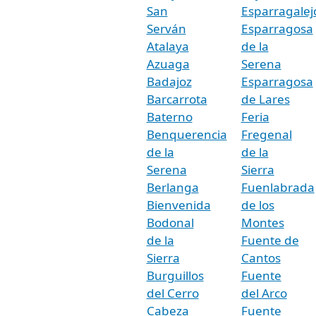
San
Esparragalej
Serván
Esparragosa
Atalaya
de la
Azuaga
Serena
Badajoz
Esparragosa
Barcarrota
de Lares
Baterno
Feria
Benquerencia
Fregenal
de la
de la
Serena
Sierra
Berlanga
Fuenlabrada
Bienvenida
de los
Bodonal
Montes
de la
Fuente de
Sierra
Cantos
Burguillos
Fuente
del Cerro
del Arco
Cabeza
Fuente