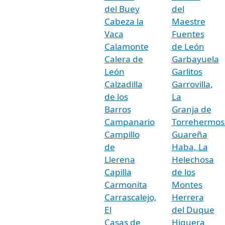
del Buey
del
Cabeza la
Maestre
Vaca
Fuentes
Calamonte
de León
Calera de
Garbayuela
León
Garlitos
Calzadilla
Garrovilla,
de los
La
Barros
Granja de
Campanario
Torrehermos
Campillo
Guareña
de
Haba, La
Llerena
Helechosa
Capilla
de los
Carmonita
Montes
Carrascalejo,
Herrera
El
del Duque
Casas de
Higuera