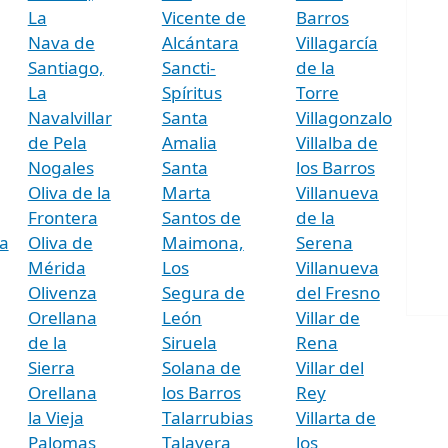
La
Vicente de
Barros
Nava de
Alcántara
Villagarcía
Santiago,
Sancti-
de la
La
Spíritus
Torre
Navalvillar
Santa
Villagonzalo
de Pela
Amalia
Villalba de
Nogales
Santa
los Barros
Oliva de la
Marta
Villanueva
Frontera
Santos de
de la
a
Oliva de
Maimona,
Serena
Mérida
Los
Villanueva
Olivenza
Segura de
del Fresno
Orellana
León
Villar de
de la
Siruela
Rena
Sierra
Solana de
Villar del
Orellana
los Barros
Rey
la Vieja
Talarrubias
Villarta de
Palomas
Talavera
los