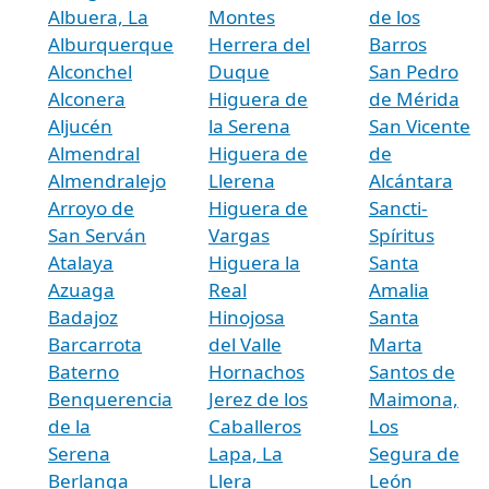
Albuera, La
Montes
de los
Alburquerque
Herrera del
Barros
Alconchel
Duque
San Pedro
Alconera
Higuera de
de Mérida
Aljucén
la Serena
San Vicente
Almendral
Higuera de
de
Almendralejo
Llerena
Alcántara
Arroyo de
Higuera de
Sancti-
San Serván
Vargas
Spíritus
Atalaya
Higuera la
Santa
Azuaga
Real
Amalia
Badajoz
Hinojosa
Santa
Barcarrota
del Valle
Marta
Baterno
Hornachos
Santos de
Benquerencia
Jerez de los
Maimona,
de la
Caballeros
Los
Serena
Lapa, La
Segura de
Berlanga
Llera
León