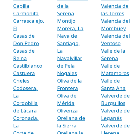
Capilla
de la
Valencia de
Carmonita
Serena
las Torres
Carrascalejo,
Montijo
Valencia del
El
Morera, La
Mombuey
Casas de
Nava de
Valencia del
Don Pedro
Santiago,
Ventoso
Casas de
La
Valle de la
Reina
Navalvillar
Serena
Castilblanco
de Pela
Valle de
Castuera
Nogales
Matamoros
Cheles
Oliva de la
Valle de
Codosera,
Frontera
Santa Ana
La
Oliva de
Valverde de
Cordobilla
Mérida
Burguillos
de Lácara
Olivenza
Valverde de
Coronada,
Orellana de
Leganés
La
la Sierra
Valverde de
Corte de
Orellana la
Llerena