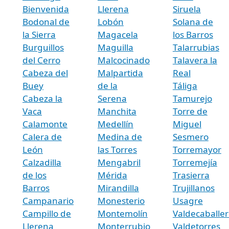
Bienvenida
Llerena
Siruela
Bodonal de
Lobón
Solana de
la Sierra
Magacela
los Barros
Burguillos
Maguilla
Talarrubias
del Cerro
Malcocinado
Talavera la
Cabeza del
Malpartida
Real
Buey
de la
Táliga
Cabeza la
Serena
Tamurejo
Vaca
Manchita
Torre de
Calamonte
Medellín
Miguel
Calera de
Medina de
Sesmero
León
las Torres
Torremayor
Calzadilla
Mengabril
Torremejía
de los
Mérida
Trasierra
Barros
Mirandilla
Trujillanos
Campanario
Monesterio
Usagre
Campillo de
Montemolín
Valdecaballer
Llerena
Monterrubio
Valdetorres