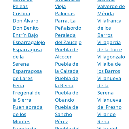
Peleas
Vieja
Valverde de
Cristina
Palomas
Mérida
Don Álvaro
Parra, La
Villafranca
Don Benito
Peñalsordo
de los
Entrín Bajo
Peraleda
Barros
Esparragalejo
del Zaucejo
Villagarcía
Esparragosa
Puebla de
de la Torre
de la
Alcocer
Villagonzalo
Serena
Puebla de
Villalba de
Esparragosa
la Calzada
los Barros
de Lares
Puebla de
Villanueva
Feria
la Reina
de la
Fregenal de
Puebla de
Serena
la Sierra
Obando
Villanueva
Fuenlabrada
Puebla de
del Fresno
de los
Sancho
Villar de
Montes
Pérez
Rena
Fuente de
Puebla del
Villar del