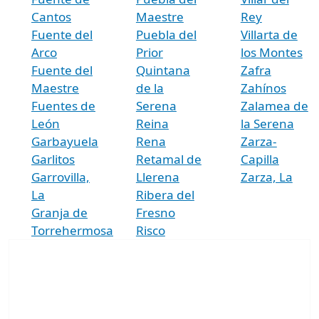
Cantos
Maestre
Rey
Fuente del
Puebla del
Villarta de
Arco
Prior
los Montes
Fuente del
Quintana
Zafra
Maestre
de la
Zahínos
Fuentes de
Serena
Zalamea de
León
Reina
la Serena
Garbayuela
Rena
Zarza-
Garlitos
Retamal de
Capilla
Garrovilla,
Llerena
Zarza, La
La
Ribera del
Granja de
Fresno
Torrehermosa
Risco