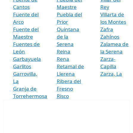
Cantos
Maestre
Rey
Fuente del
Puebla del
Villarta de
Arco
Prior
los Montes
Fuente del
Quintana
Zafra
Maestre
de la
Zahínos
Fuentes de
Serena
Zalamea de
León
Reina
la Serena
Garbayuela
Rena
Zarza-
Garlitos
Retamal de
Capilla
Garrovilla,
Llerena
Zarza, La
La
Ribera del
Granja de
Fresno
Torrehermosa
Risco