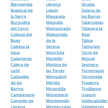
Bienvenida
Llerena
Siruela
Bodonal de
Lobón
Solana de
la Sierra
Magacela
los Barros
Burguillos
Maguilla
Talarrubias
del Cerro
Malcocinado
Talavera la
Cabeza del
Malpartida
Real
Buey
de la
Táliga
Cabeza la
Serena
Tamurejo
Vaca
Manchita
Torre de
Calamonte
Medellín
Miguel
Calera de
Medina de
Sesmero
León
las Torres
Torremayor
Calzadilla
Mengabril
Torremejía
de los
Mérida
Trasierra
Barros
Mirandilla
Trujillanos
Campanario
Monesterio
Usagre
Campillo de
Montemolín
Valdecaballer
Llerena
Monterrubio
Valdetorres