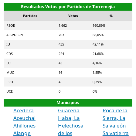
Resultados Votos por Partidos de Torremejía
Partidos
Votos
%
PSOE
1.662
160,89%
AP-PDP-PL
703
68,05%
IU
435
42,11%
CDS
224
21,68%
EU
43
4,16%
MUC
16
1,55%
PRD
4
0,39%
UCE
0
0%
Municipios
Acedera
Guareña
Roca de la
Aceuchal
Haba, La
Sierra, La
Ahillones
Helechosa
Salvaleón
Alange
de los
Salvatierra