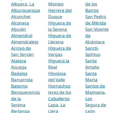
Albuera, La
Montes
de los
Alburquerque
Herrera del
Barros
Alconchel
Duque
San Pedro
Alconera
Higuera de
de Mérida
Aljucén
la Serena
San Vicente
Almendral
Higuera de
de
Almendralejo
Llerena
Alcántara
Arroyo de
Higuera de
Sancti-
San Serván
Vargas
Spíritus
Atalaya
Higuera la
Santa
Azuaga
Real
Amalia
Badajoz
Hinojosa
Santa
Barcarrota
del Valle
Marta
Baterno
Hornachos
Santos de
Benquerencia
Jerez de los
Maimona,
de la
Caballeros
Los
Serena
Lapa, La
Segura de
Berlanga
Llera
León