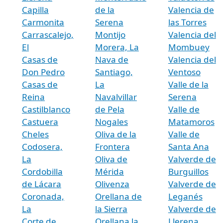
Capilla
de la
Valencia de
Carmonita
Serena
las Torres
Carrascalejo,
Montijo
Valencia del
El
Morera, La
Mombuey
Casas de
Nava de
Valencia del
Don Pedro
Santiago,
Ventoso
Casas de
La
Valle de la
Reina
Navalvillar
Serena
Castilblanco
de Pela
Valle de
Castuera
Nogales
Matamoros
Cheles
Oliva de la
Valle de
Codosera,
Frontera
Santa Ana
La
Oliva de
Valverde de
Cordobilla
Mérida
Burguillos
de Lácara
Olivenza
Valverde de
Coronada,
Orellana de
Leganés
La
la Sierra
Valverde de
Corte de
Orellana la
Llerena