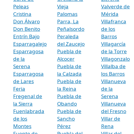
Peleas
Vieja
Valverde de
Cristina
Palomas
Mérida
Don Álvaro
Parra, La
Villafranca
Don Benito
Peñalsordo
de los
Entrín Bajo
Peraleda
Barros
Esparragalejo
del Zaucejo
Villagarcía
Esparragosa
Puebla de
de la Torre
de la
Alcocer
Villagonzalo
Serena
Puebla de
Villalba de
Esparragosa
la Calzada
los Barros
de Lares
Puebla de
Villanueva
Feria
la Reina
de la
Fregenal de
Puebla de
Serena
la Sierra
Obando
Villanueva
Fuenlabrada
Puebla de
del Fresno
de los
Sancho
Villar de
Montes
Pérez
Rena
Fuente de
Puebla del
Villar del