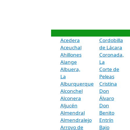
Acedera
Cordobilla
Aceuchal
de Lácara
Ahillones
Coronada,
Alange
La
Albuera,
Corte de
La
Peleas
Alburquerque
Cristina
Alconchel
Don
Alconera
Álvaro
Aljucén
Don
Almendral
Benito
Almendralejo
Entrín
Arroyo de
Bajo