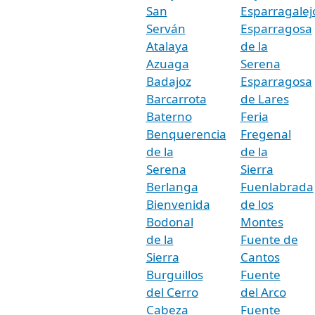
San
Esparragalej
Serván
Esparragosa
Atalaya
de la
Azuaga
Serena
Badajoz
Esparragosa
Barcarrota
de Lares
Baterno
Feria
Benquerencia
Fregenal
de la
de la
Serena
Sierra
Berlanga
Fuenlabrada
Bienvenida
de los
Bodonal
Montes
de la
Fuente de
Sierra
Cantos
Burguillos
Fuente
del Cerro
del Arco
Cabeza
Fuente