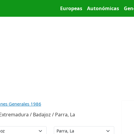
Pasar al contenido principal
Main menu
Europeas
Autonómicas
Gen
ones Generales 1986
Extremadura / Badajoz / Parra, La