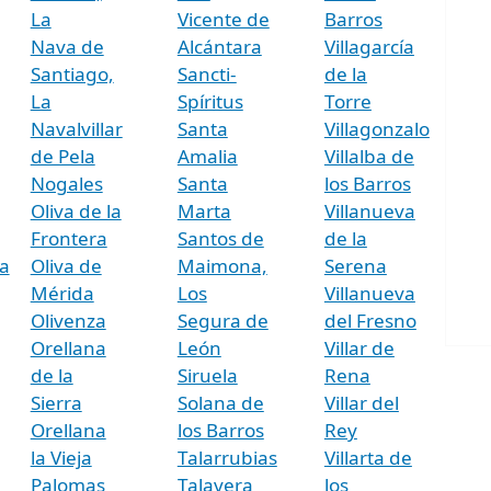
La
Vicente de
Barros
Nava de
Alcántara
Villagarcía
Santiago,
Sancti-
de la
La
Spíritus
Torre
Navalvillar
Santa
Villagonzalo
de Pela
Amalia
Villalba de
Nogales
Santa
los Barros
Oliva de la
Marta
Villanueva
Frontera
Santos de
de la
a
Oliva de
Maimona,
Serena
Mérida
Los
Villanueva
Olivenza
Segura de
del Fresno
Orellana
León
Villar de
de la
Siruela
Rena
Sierra
Solana de
Villar del
Orellana
los Barros
Rey
la Vieja
Talarrubias
Villarta de
Palomas
Talavera
los