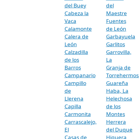
del Buey
del
Cabeza la
Maestre
Vaca
Fuentes
Calamonte
de León
Calera de
Garbayuela
León
Garlitos
Calzadilla
Garrovilla,
de los
La
Barros
Granja de
Campanario
Torrehermos
Campillo
Guareña
de
Haba, La
Llerena
Helechosa
Capilla
de los
Carmonita
Montes
Carrascalejo,
Herrera
El
del Duque
Casas de
Higuera