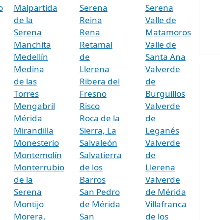
o
Malpartida
Serena
Serena
de la
Reina
Valle de
Serena
Rena
Matamoros
Manchita
Retamal
Valle de
Medellín
de
Santa Ana
Medina
Llerena
Valverde
de las
Ribera del
de
Torres
Fresno
Burguillos
Mengabril
Risco
Valverde
Mérida
Roca de la
de
Mirandilla
Sierra, La
Leganés
Monesterio
Salvaleón
Valverde
Montemolín
Salvatierra
de
Monterrubio
de los
Llerena
de la
Barros
Valverde
Serena
San Pedro
de Mérida
Montijo
de Mérida
Villafranca
Morera,
San
de los