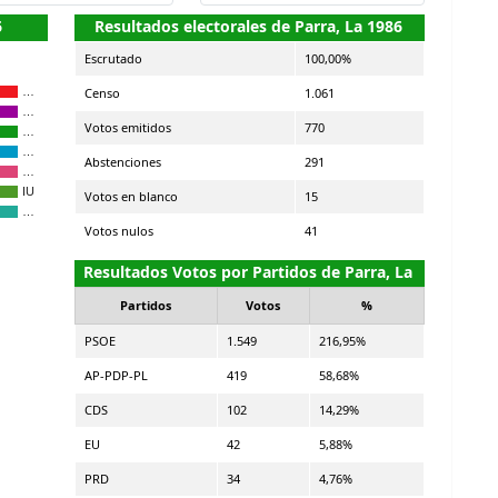
6
Resultados electorales de Parra, La 1986
Escrutado
100,00%
Censo
1.061
…
…
Votos emitidos
770
…
…
Abstenciones
291
…
IU
Votos en blanco
15
…
Votos nulos
41
Resultados Votos por Partidos de Parra, La
Partidos
Votos
%
PSOE
1.549
216,95%
AP-PDP-PL
419
58,68%
CDS
102
14,29%
EU
42
5,88%
PRD
34
4,76%