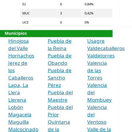
IU
6
0,84%
MUC
3
0,42%
UCE
0
0%
Municipios
Hinojosa
Puebla de
Usagre
del Valle
la Reina
Valdecaballeros
Hornachos
Puebla de
Valdetorres
Jerez de
Obando
Valencia
los
Puebla de
de las
Caballeros
Sancho
Torres
Lapa, La
Pérez
Valencia
Llera
Puebla del
del
Llerena
Maestre
Mombuey
Lobón
Puebla del
Valencia
Magacela
Prior
del
Maguilla
Quintana
Ventoso
Malcocinado
de la
Valle de la