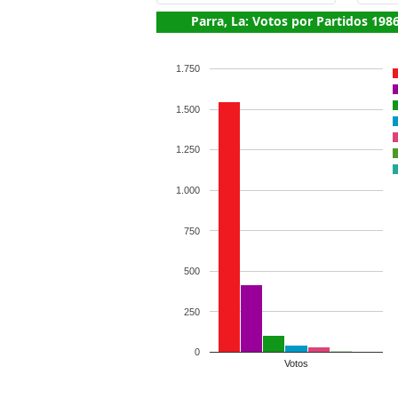
Parra, La: Votos por Partidos 198
1.750
1.500
1.250
1.000
750
500
250
0
Votos