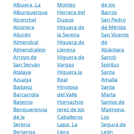
Albuera, La
Montes
de los
Alburquerque
Herrera del
Barros
Alconchel
Duque
San Pedro
Alconera
Higuera de
de Mérida
Aljucén
la Serena
San Vicente
Almendral
Higuera de
de
Almendralejo
Llerena
Alcántara
Arroyo de
Higuera de
Sancti-
San Serván
Vargas
Spíritus
Atalaya
Higuera la
Santa
Azuaga
Real
Amalia
Badajoz
Hinojosa
Santa
Barcarrota
del Valle
Marta
Baterno
Hornachos
Santos de
Benquerencia
Jerez de los
Maimona,
de la
Caballeros
Los
Serena
Lapa, La
Segura de
Berlanga
Llera
León