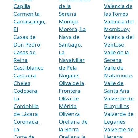
Capilla
de la
Valencia de
Carmonita
Serena
las Torres
Carrascalejo,
Montijo
Valencia del
El
Morera, La
Mombuey
Casas de
Nava de
Valencia del
Don Pedro
Santiago,
Ventoso
Casas de
La
Valle de la
Reina
Navalvillar
Serena
Castilblanco
de Pela
Valle de
Castuera
Nogales
Matamoros
Cheles
Oliva de la
Valle de
Codosera,
Frontera
Santa Ana
La
Oliva de
Valverde de
Cordobilla
Mérida
Burguillos
de Lácara
Olivenza
Valverde de
Coronada,
Orellana de
Leganés
La
la Sierra
Valverde de
Corte de
Orellana la
Llerena