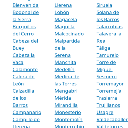
Bienvenida
Llerena
Siruela
Bodonal de
Lobón
Solana de
la Sierra
Magacela
los Barros
Burguillos
Maguilla
Talarrubias
del Cerro
Malcocinado
Talavera la
Cabeza del
Malpartida
Real
Buey
de la
Táliga
Cabeza la
Serena
Tamurejo
Vaca
Manchita
Torre de
Calamonte
Medellín
Miguel
Calera de
Medina de
Sesmero
León
las Torres
Torremayor
Calzadilla
Mengabril
Torremejía
de los
Mérida
Trasierra
Barros
Mirandilla
Trujillanos
Campanario
Monesterio
Usagre
Campillo de
Montemolín
Valdecaballer
Llerena
Monterrubio
Valdetorres