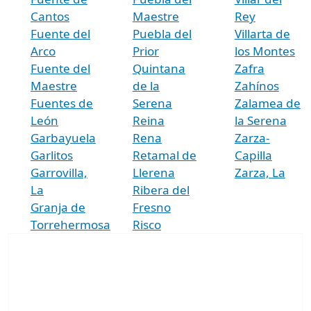
Cantos
Maestre
Rey
Fuente del
Puebla del
Villarta de
Arco
Prior
los Montes
Fuente del
Quintana
Zafra
Maestre
de la
Zahínos
Fuentes de
Serena
Zalamea de
León
Reina
la Serena
Garbayuela
Rena
Zarza-
Garlitos
Retamal de
Capilla
Garrovilla,
Llerena
Zarza, La
La
Ribera del
Granja de
Fresno
Torrehermosa
Risco