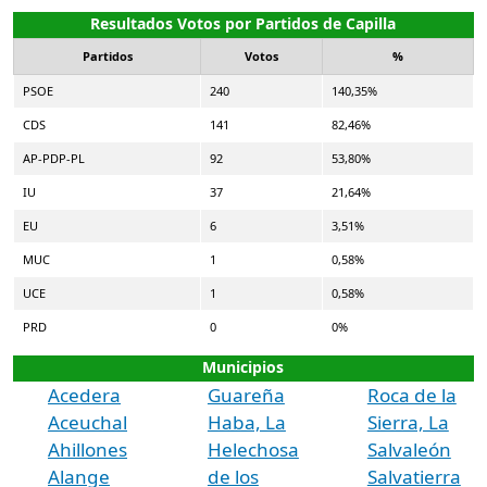
Resultados Votos por Partidos de Capilla
Partidos
Votos
%
PSOE
240
140,35%
CDS
141
82,46%
AP-PDP-PL
92
53,80%
IU
37
21,64%
EU
6
3,51%
MUC
1
0,58%
UCE
1
0,58%
PRD
0
0%
Municipios
Acedera
Guareña
Roca de la
Aceuchal
Haba, La
Sierra, La
Ahillones
Helechosa
Salvaleón
Alange
de los
Salvatierra