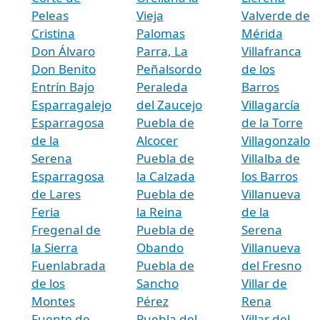
Peleas
Vieja
Valverde de
Cristina
Palomas
Mérida
Don Álvaro
Parra, La
Villafranca
Don Benito
Peñalsordo
de los
Entrín Bajo
Peraleda
Barros
Esparragalejo
del Zaucejo
Villagarcía
Esparragosa
Puebla de
de la Torre
de la
Alcocer
Villagonzalo
Serena
Puebla de
Villalba de
Esparragosa
la Calzada
los Barros
de Lares
Puebla de
Villanueva
Feria
la Reina
de la
Fregenal de
Puebla de
Serena
la Sierra
Obando
Villanueva
Fuenlabrada
Puebla de
del Fresno
de los
Sancho
Villar de
Montes
Pérez
Rena
Fuente de
Puebla del
Villar del