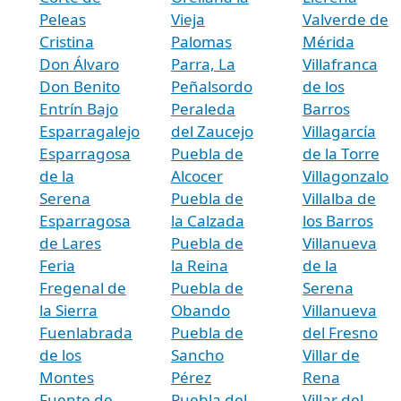
Peleas
Vieja
Valverde de
Cristina
Palomas
Mérida
Don Álvaro
Parra, La
Villafranca
Don Benito
Peñalsordo
de los
Entrín Bajo
Peraleda
Barros
Esparragalejo
del Zaucejo
Villagarcía
Esparragosa
Puebla de
de la Torre
de la
Alcocer
Villagonzalo
Serena
Puebla de
Villalba de
Esparragosa
la Calzada
los Barros
de Lares
Puebla de
Villanueva
Feria
la Reina
de la
Fregenal de
Puebla de
Serena
la Sierra
Obando
Villanueva
Fuenlabrada
Puebla de
del Fresno
de los
Sancho
Villar de
Montes
Pérez
Rena
Fuente de
Puebla del
Villar del