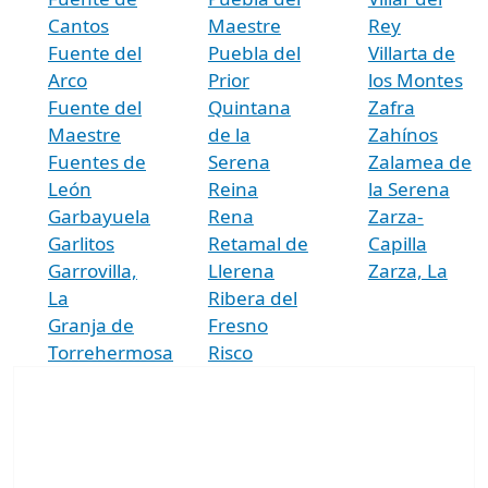
Cantos
Maestre
Rey
Fuente del
Puebla del
Villarta de
Arco
Prior
los Montes
Fuente del
Quintana
Zafra
Maestre
de la
Zahínos
Fuentes de
Serena
Zalamea de
León
Reina
la Serena
Garbayuela
Rena
Zarza-
Garlitos
Retamal de
Capilla
Garrovilla,
Llerena
Zarza, La
La
Ribera del
Granja de
Fresno
Torrehermosa
Risco