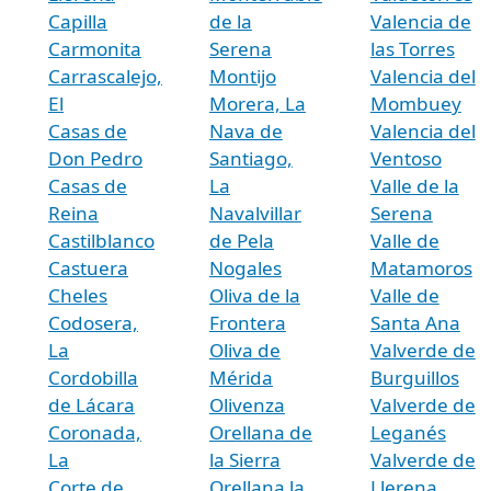
Capilla
de la
Valencia de
Carmonita
Serena
las Torres
Carrascalejo,
Montijo
Valencia del
El
Morera, La
Mombuey
Casas de
Nava de
Valencia del
Don Pedro
Santiago,
Ventoso
Casas de
La
Valle de la
Reina
Navalvillar
Serena
Castilblanco
de Pela
Valle de
Castuera
Nogales
Matamoros
Cheles
Oliva de la
Valle de
Codosera,
Frontera
Santa Ana
La
Oliva de
Valverde de
Cordobilla
Mérida
Burguillos
de Lácara
Olivenza
Valverde de
Coronada,
Orellana de
Leganés
La
la Sierra
Valverde de
Corte de
Orellana la
Llerena