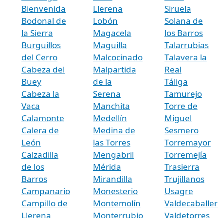
Bienvenida
Llerena
Siruela
Bodonal de
Lobón
Solana de
la Sierra
Magacela
los Barros
Burguillos
Maguilla
Talarrubias
del Cerro
Malcocinado
Talavera la
Cabeza del
Malpartida
Real
Buey
de la
Táliga
Cabeza la
Serena
Tamurejo
Vaca
Manchita
Torre de
Calamonte
Medellín
Miguel
Calera de
Medina de
Sesmero
León
las Torres
Torremayor
Calzadilla
Mengabril
Torremejía
de los
Mérida
Trasierra
Barros
Mirandilla
Trujillanos
Campanario
Monesterio
Usagre
Campillo de
Montemolín
Valdecaballer
Llerena
Monterrubio
Valdetorres