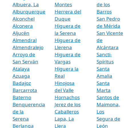
Albuera, La
Montes
de los
Alburquerque
Herrera del
Barros
Alconchel
Duque
San Pedro
Alconera
Higuera de
de Mérida
Aljucén
la Serena
San Vicente
Almendral
Higuera de
de
Almendralejo
Llerena
Alcántara
Arroyo de
Higuera de
Sancti-
San Serván
Vargas
Spíritus
Atalaya
Higuera la
Santa
Azuaga
Real
Amalia
Badajoz
Hinojosa
Santa
Barcarrota
del Valle
Marta
Baterno
Hornachos
Santos de
Benquerencia
Jerez de los
Maimona,
de la
Caballeros
Los
Serena
Lapa, La
Segura de
Berlanga
Llera
León