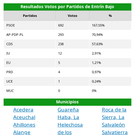
Resultados Votos por Partidos de Entrín Bajo
Partidos
Votos
%
PSOE
692
167,55%
AP-PDP-PL
293
70,94%
CDS
238
57,63%
IU
12
2,91%
EU
5
1,21%
PRD
4
0,97%
UCE
1
0,24%
MUC
0
0%
Municipios
Acedera
Guareña
Roca de la
Aceuchal
Haba, La
Sierra, La
Ahillones
Helechosa
Salvaleón
Alange
de los
Salvatierra