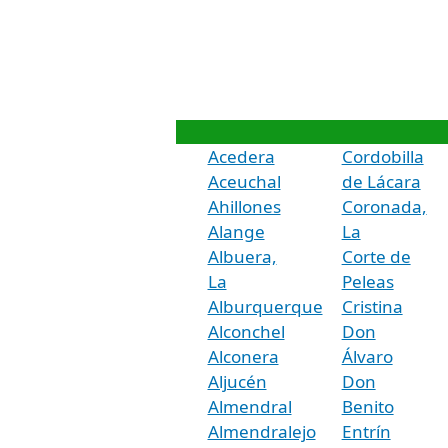
Acedera
Cordobilla
Aceuchal
de Lácara
Ahillones
Coronada,
Alange
La
Albuera,
Corte de
La
Peleas
Alburquerque
Cristina
Alconchel
Don
Alconera
Álvaro
Aljucén
Don
Almendral
Benito
Almendralejo
Entrín