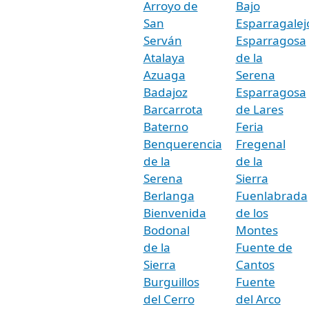
Arroyo de
Bajo
San
Esparragalej
Serván
Esparragosa
Atalaya
de la
Azuaga
Serena
Badajoz
Esparragosa
Barcarrota
de Lares
Baterno
Feria
Benquerencia
Fregenal
de la
de la
Serena
Sierra
Berlanga
Fuenlabrada
Bienvenida
de los
Bodonal
Montes
de la
Fuente de
Sierra
Cantos
Burguillos
Fuente
del Cerro
del Arco