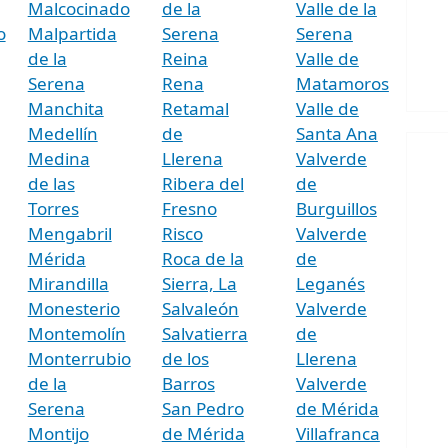
Malcocinado
de la
Valle de la
o
Malpartida
Serena
Serena
de la
Reina
Valle de
Serena
Rena
Matamoros
Manchita
Retamal
Valle de
Medellín
de
Santa Ana
Medina
Llerena
Valverde
de las
Ribera del
de
Torres
Fresno
Burguillos
Mengabril
Risco
Valverde
Mérida
Roca de la
de
Mirandilla
Sierra, La
Leganés
Monesterio
Salvaleón
Valverde
Montemolín
Salvatierra
de
Monterrubio
de los
Llerena
de la
Barros
Valverde
Serena
San Pedro
de Mérida
Montijo
de Mérida
Villafranca