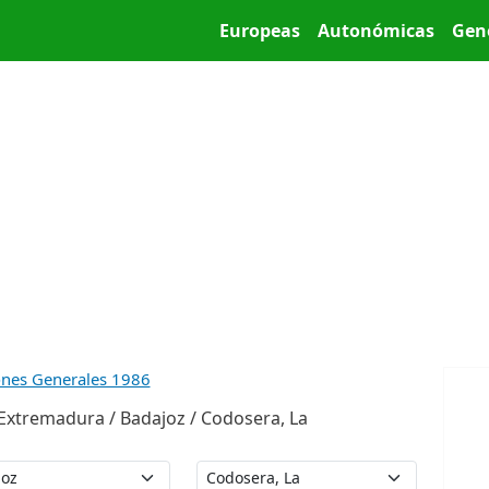
Pasar al contenido principal
Main menu
Europeas
Autonómicas
Gen
ones Generales 1986
Extremadura / Badajoz / Codosera, La