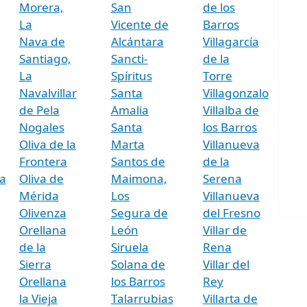
Morera,
San
de los
La
Vicente de
Barros
Nava de
Alcántara
Villagarcía
Santiago,
Sancti-
de la
La
Spíritus
Torre
Navalvillar
Santa
Villagonzalo
de Pela
Amalia
Villalba de
Nogales
Santa
los Barros
Oliva de la
Marta
Villanueva
Frontera
Santos de
de la
a
Oliva de
Maimona,
Serena
Mérida
Los
Villanueva
Olivenza
Segura de
del Fresno
Orellana
León
Villar de
de la
Siruela
Rena
Sierra
Solana de
Villar del
Orellana
los Barros
Rey
la Vieja
Talarrubias
Villarta de