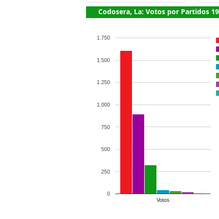
Codosera, La: Votos por Partidos 1
1.750
1.500
1.250
1.000
750
500
250
0
Votos