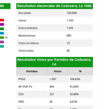
986
Resultados electorales de Codosera, La 1986
Escrutado
100,00%
Censo
1.720
…
…
Votos emitidos
1.035
…
…
Abstenciones
685
IU
…
Votos en blanco
13
…
Votos nulos
46
Resultados Votos por Partidos de Codosera,
La
Partidos
Votos
%
PSOE
1.607
164,65%
AP-PDP-PL
894
91,60%
CDS
321
32,89%
PRD
45
4,61%