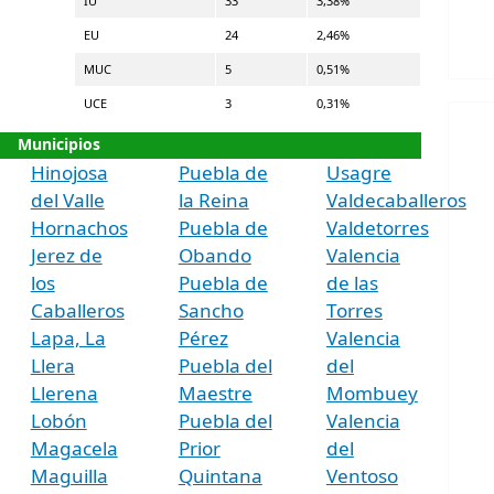
IU
33
3,38%
EU
24
2,46%
MUC
5
0,51%
UCE
3
0,31%
Municipios
Hinojosa
Puebla de
Usagre
del Valle
la Reina
Valdecaballeros
Hornachos
Puebla de
Valdetorres
Jerez de
Obando
Valencia
los
Puebla de
de las
Caballeros
Sancho
Torres
Lapa, La
Pérez
Valencia
Llera
Puebla del
del
Llerena
Maestre
Mombuey
Lobón
Puebla del
Valencia
Magacela
Prior
del
Maguilla
Quintana
Ventoso