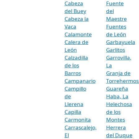
Cabeza
Fuente
del Buey
del
Cabeza la
Maestre
Vaca
Fuentes
Calamonte
de León
Calera de
Garbayuela
León
Garlitos
Calzadilla
Garrovilla,
de los
La
Barros
Granja de
Campanario
Torrehermos
Campillo
Guareña
de
Haba, La
Llerena
Helechosa
Capilla
de los
Carmonita
Montes
Carrascalejo,
Herrera
El
del Duque