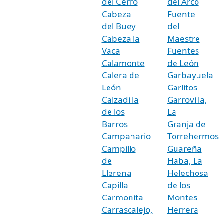
del Cerro
del Arco
Cabeza
Fuente
del Buey
del
Cabeza la
Maestre
Vaca
Fuentes
Calamonte
de León
Calera de
Garbayuela
León
Garlitos
Calzadilla
Garrovilla,
de los
La
Barros
Granja de
Campanario
Torrehermos
Campillo
Guareña
de
Haba, La
Llerena
Helechosa
Capilla
de los
Carmonita
Montes
Carrascalejo,
Herrera