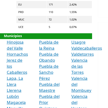
EU
171
2,42%
PRD
110
1,55%
MUC
72
1,02%
UCE
5
0,07%
Municipios
Hinojosa
Puebla de
Usagre
del Valle
la Reina
Valdecaballeros
Hornachos
Puebla de
Valdetorres
Jerez de
Obando
Valencia
los
Puebla de
de las
Caballeros
Sancho
Torres
Lapa, La
Pérez
Valencia
Llera
Puebla del
del
Llerena
Maestre
Mombuey
Lobón
Puebla del
Valencia
Magacela
Prior
del