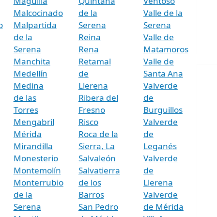
Maguilla
Quintana
Ventoso
Malcocinado
de la
Valle de la
o
Malpartida
Serena
Serena
de la
Reina
Valle de
Serena
Rena
Matamoros
Manchita
Retamal
Valle de
Medellín
de
Santa Ana
Medina
Llerena
Valverde
de las
Ribera del
de
Torres
Fresno
Burguillos
Mengabril
Risco
Valverde
Mérida
Roca de la
de
Mirandilla
Sierra, La
Leganés
Monesterio
Salvaleón
Valverde
Montemolín
Salvatierra
de
Monterrubio
de los
Llerena
de la
Barros
Valverde
Serena
San Pedro
de Mérida