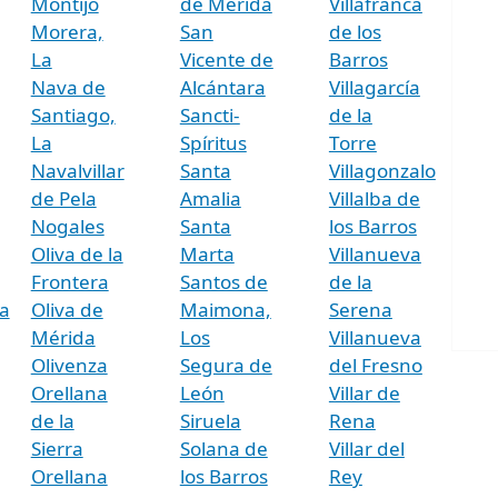
Montijo
de Mérida
Villafranca
Morera,
San
de los
La
Vicente de
Barros
Nava de
Alcántara
Villagarcía
Santiago,
Sancti-
de la
La
Spíritus
Torre
Navalvillar
Santa
Villagonzalo
de Pela
Amalia
Villalba de
Nogales
Santa
los Barros
Oliva de la
Marta
Villanueva
Frontera
Santos de
de la
a
Oliva de
Maimona,
Serena
Mérida
Los
Villanueva
Olivenza
Segura de
del Fresno
Orellana
León
Villar de
de la
Siruela
Rena
Sierra
Solana de
Villar del
Orellana
los Barros
Rey