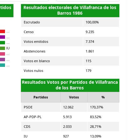
rtidos
Resultados electorales de Villafranca de los
Barros 1986
Escrutado
100,00%
Censo
9.235
…
…
Votos emitidos
7.374
…
IU
Abstenciones
1.861
…
…
Votos en blanco
115
…
Votos nulos
179
Resultados Votos por Partidos de Villafranca
de los Barros
Partidos
Votos
%
PSOE
12.062
170,37%
AP-PDP-PL
5.913
83,52%
CDS
2.033
28,71%
IU
927
13,09%