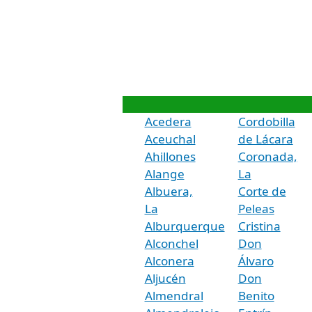
Acedera
Cordobilla
Aceuchal
de Lácara
Ahillones
Coronada,
Alange
La
Albuera,
Corte de
La
Peleas
Alburquerque
Cristina
Alconchel
Don
Alconera
Álvaro
Aljucén
Don
Almendral
Benito