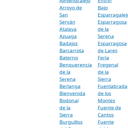
Almendralejo
Entrín
Arroyo de
Bajo
San
Esparragalej
Serván
Esparragosa
Atalaya
de la
Azuaga
Serena
Badajoz
Esparragosa
Barcarrota
de Lares
Baterno
Feria
Benquerencia
Fregenal
de la
de la
Serena
Sierra
Berlanga
Fuenlabrada
Bienvenida
de los
Bodonal
Montes
de la
Fuente de
Sierra
Cantos
Burguillos
Fuente