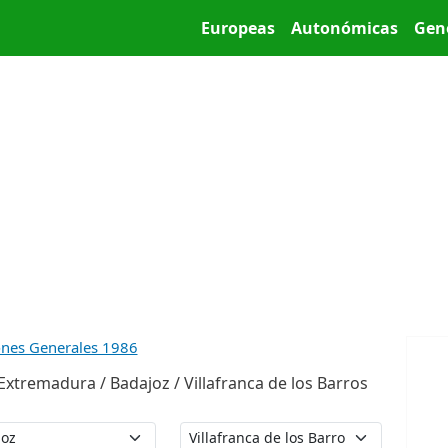
Pasar al contenido principal
Main menu
Europeas
Autonómicas
Gen
ones Generales 1986
xtremadura / Badajoz / Villafranca de los Barros