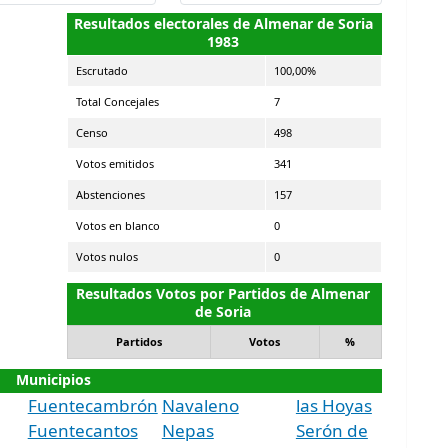
Resultados electorales de Almenar de Soria
1983
Escrutado
100,00%
Total Concejales
7
Censo
498
Votos emitidos
341
Abstenciones
157
Votos en blanco
0
Votos nulos
0
Resultados Votos por Partidos de Almenar
de Soria
Partidos
Votos
%
Municipios
Fuentecambrón
Navaleno
las Hoyas
Fuentecantos
Nepas
Serón de