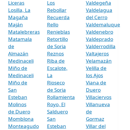
Liceras
Los
Valdegeña
Losilla, La
Rebollar
Valdelagua
Magaña
Recuerda
del Cerro
Maján
Rello
Valdemaluque
Matalebreras
Renieblas
Valdenebro
Matamala
Retortillo
Valdeprado
de
de Soria
Valderrodilla
Almazán
Reznos
Valtajeros
Medinaceli
Riba de
Velamazán
Miño de
Escalote,
Velilla de
Medinaceli
La
los Ajos
Miño de
Rioseco
Viana de
San
de Soria
Duero
Esteban
Rollamienta
Villaciervos
Molinos
Royo, El
Villanueva
de Duero
Salduero
de
Momblona
San
Gormaz
Monteagudo
Esteban
Villar del