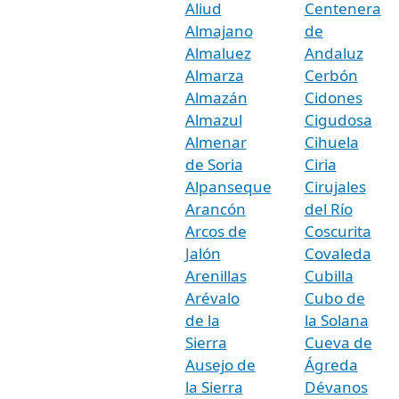
Aliud
Centenera
Almajano
de
Almaluez
Andaluz
Almarza
Cerbón
Almazán
Cidones
Almazul
Cigudosa
Almenar
Cihuela
de Soria
Ciria
Alpanseque
Cirujales
Arancón
del Río
Arcos de
Coscurita
Jalón
Covaleda
Arenillas
Cubilla
Arévalo
Cubo de
de la
la Solana
Sierra
Cueva de
Ausejo de
Ágreda
la Sierra
Dévanos