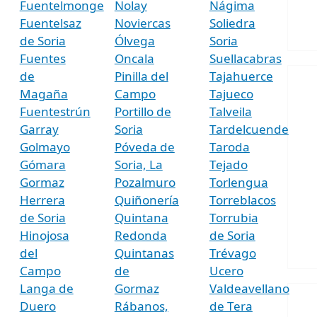
Fuentelmonge
Nolay
Nágima
Fuentelsaz
Noviercas
Soliedra
de Soria
Ólvega
Soria
Fuentes
Oncala
Suellacabras
de
Pinilla del
Tajahuerce
Magaña
Campo
Tajueco
Fuentestrún
Portillo de
Talveila
Garray
Soria
Tardelcuende
Golmayo
Póveda de
Taroda
Gómara
Soria, La
Tejado
Gormaz
Pozalmuro
Torlengua
Herrera
Quiñonería
Torreblacos
de Soria
Quintana
Torrubia
Hinojosa
Redonda
de Soria
del
Quintanas
Trévago
Campo
de
Ucero
Langa de
Gormaz
Valdeavellano
Duero
Rábanos,
de Tera