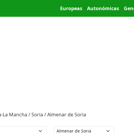
Pasar al contenido principal
Main menu
Europeas
Autonómicas
Gen
a-La Mancha / Soria / Almenar de Soria