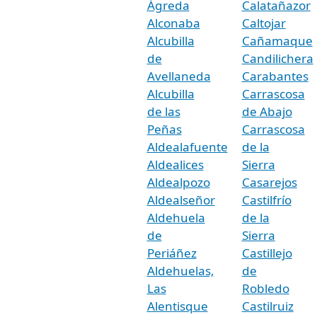
Ágreda
Calatañazor
Alconaba
Caltojar
Alcubilla
Cañamaque
de
Candilichera
Avellaneda
Carabantes
Alcubilla
Carrascosa
de las
de Abajo
Peñas
Carrascosa
Aldealafuente
de la
Aldealices
Sierra
Aldealpozo
Casarejos
Aldealseñor
Castilfrío
Aldehuela
de la
de
Sierra
Periáñez
Castillejo
Aldehuelas,
de
Las
Robledo
Alentisque
Castilruiz