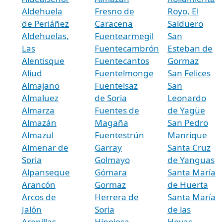
Aldehuela
Fresno de
Royo, El
de Periáñez
Caracena
Salduero
Aldehuelas,
Fuentearmegil
San
Las
Fuentecambrón
Esteban de
Alentisque
Fuentecantos
Gormaz
Aliud
Fuentelmonge
San Felices
Almajano
Fuentelsaz
San
Almaluez
de Soria
Leonardo
Almarza
Fuentes de
de Yagüe
Almazán
Magaña
San Pedro
Almazul
Fuentestrún
Manrique
Almenar de
Garray
Santa Cruz
Soria
Golmayo
de Yanguas
Alpanseque
Gómara
Santa María
Arancón
Gormaz
de Huerta
Arcos de
Herrera de
Santa María
Jalón
Soria
de las
Arenillas
Hinojosa
Hoyas