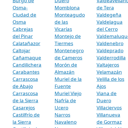
Burgo de
Duero
Valdeavellan
Osma-
Momblona
de Tera
Ciudad de
Monteagudo
Valdegeña
Osma
de las
Valdelagua
Cabrejas
Vicarías
del Cerro
del Pinar
Montejo de
Valdemaluqu
Calatañazor
Tiermes
Valdenebro
Caltojar
Montenegro
Valdeprado
Cañamaque
de Cameros
Valderrodilla
Candilichera
Morón de
Valtajeros
Carabantes
Almazán
Velamazán
Carrascosa
Muriel de la
Velilla de los
de Abajo
Fuente
Ajos
Carrascosa
Muriel Viejo
Viana de
de la Sierra
Nafría de
Duero
Casarejos
Ucero
Villaciervos
Castilfrío de
Narros
Villanueva
la Sierra
Navaleno
de Gormaz