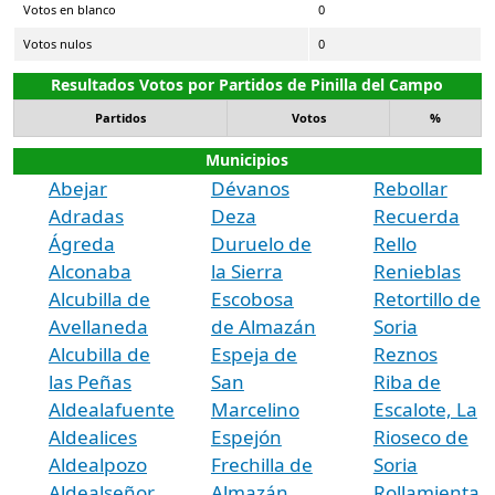
Votos en blanco
0
Votos nulos
0
Resultados Votos por Partidos de Pinilla del Campo
Partidos
Votos
%
Municipios
Abejar
Dévanos
Rebollar
Adradas
Deza
Recuerda
Ágreda
Duruelo de
Rello
Alconaba
la Sierra
Renieblas
Alcubilla de
Escobosa
Retortillo de
Avellaneda
de Almazán
Soria
Alcubilla de
Espeja de
Reznos
las Peñas
San
Riba de
Aldealafuente
Marcelino
Escalote, La
Aldealices
Espejón
Rioseco de
Aldealpozo
Frechilla de
Soria
Aldealseñor
Almazán
Rollamienta