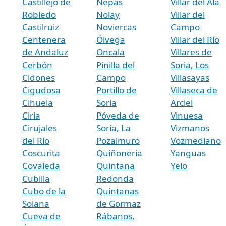
Castillejo de
Nepas
Villar del Ala
Robledo
Nolay
Villar del
Castilruiz
Noviercas
Campo
Centenera
Ólvega
Villar del Río
de Andaluz
Oncala
Villares de
Cerbón
Pinilla del
Soria, Los
Cidones
Campo
Villasayas
Cigudosa
Portillo de
Villaseca de
Cihuela
Soria
Arciel
Ciria
Póveda de
Vinuesa
Cirujales
Soria, La
Vizmanos
del Río
Pozalmuro
Vozmediano
Coscurita
Quiñonería
Yanguas
Covaleda
Quintana
Yelo
Cubilla
Redonda
Cubo de la
Quintanas
Solana
de Gormaz
Cueva de
Rábanos,