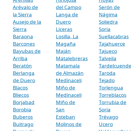
Arévalo de
del Campo
Serón de
la Sierra
Langa de
Nágima
Ausejo de la
Duero
Soliedra
Sierra
Liceras
Soria
Baraona
Losilla, La
Suellacabras
Barcones
Magaña
Tajahuerce
Bayubas de
Maján
Tajueco
Arriba
Matalebreras
Talveila
Beratón
Matamala
Tardelcuend
Berlanga
de Almazán
Taroda
de Duero
Medinaceli
Tejado
Blacos
Miño de
Torlengua
Bliecos
Medinaceli
Torreblacos
Borjabad
Miño de
Torrubia de
Borobia
San
Soria
Buberos
Esteban
Trévago
Buitrago
Molinos de
Ucero