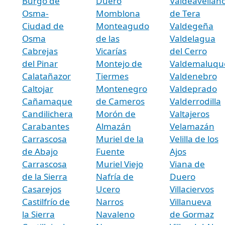
Burgo de
Duero
Valdeavellan
Osma-
Momblona
de Tera
Ciudad de
Monteagudo
Valdegeña
Osma
de las
Valdelagua
Cabrejas
Vicarías
del Cerro
del Pinar
Montejo de
Valdemaluqu
Calatañazor
Tiermes
Valdenebro
Caltojar
Montenegro
Valdeprado
Cañamaque
de Cameros
Valderrodilla
Candilichera
Morón de
Valtajeros
Carabantes
Almazán
Velamazán
Carrascosa
Muriel de la
Velilla de los
de Abajo
Fuente
Ajos
Carrascosa
Muriel Viejo
Viana de
de la Sierra
Nafría de
Duero
Casarejos
Ucero
Villaciervos
Castilfrío de
Narros
Villanueva
la Sierra
Navaleno
de Gormaz