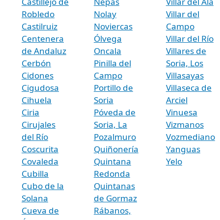
Castillejo de
Nepas
Villar del Ala
Robledo
Nolay
Villar del
Castilruiz
Noviercas
Campo
Centenera
Ólvega
Villar del Río
de Andaluz
Oncala
Villares de
Cerbón
Pinilla del
Soria, Los
Cidones
Campo
Villasayas
Cigudosa
Portillo de
Villaseca de
Cihuela
Soria
Arciel
Ciria
Póveda de
Vinuesa
Cirujales
Soria, La
Vizmanos
del Río
Pozalmuro
Vozmediano
Coscurita
Quiñonería
Yanguas
Covaleda
Quintana
Yelo
Cubilla
Redonda
Cubo de la
Quintanas
Solana
de Gormaz
Cueva de
Rábanos,