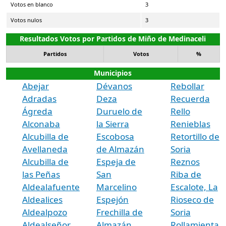
Votos en blanco
3
Votos nulos
3
Resultados Votos por Partidos de Miño de Medinaceli
Partidos
Votos
%
Municipios
Abejar
Dévanos
Rebollar
Adradas
Deza
Recuerda
Ágreda
Duruelo de
Rello
Alconaba
la Sierra
Renieblas
Alcubilla de
Escobosa
Retortillo de
Avellaneda
de Almazán
Soria
Alcubilla de
Espeja de
Reznos
las Peñas
San
Riba de
Aldealafuente
Marcelino
Escalote, La
Aldealices
Espejón
Rioseco de
Aldealpozo
Frechilla de
Soria
Aldealseñor
Almazán
Rollamienta