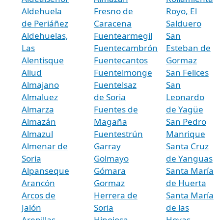
Aldehuela
Fresno de
Royo, El
de Periáñez
Caracena
Salduero
Aldehuelas,
Fuentearmegil
San
Las
Fuentecambrón
Esteban de
Alentisque
Fuentecantos
Gormaz
Aliud
Fuentelmonge
San Felices
Almajano
Fuentelsaz
San
Almaluez
de Soria
Leonardo
Almarza
Fuentes de
de Yagüe
Almazán
Magaña
San Pedro
Almazul
Fuentestrún
Manrique
Almenar de
Garray
Santa Cruz
Soria
Golmayo
de Yanguas
Alpanseque
Gómara
Santa María
Arancón
Gormaz
de Huerta
Arcos de
Herrera de
Santa María
Jalón
Soria
de las
Arenillas
Hinojosa
Hoyas