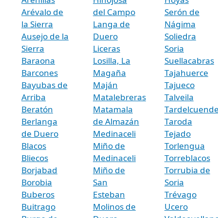
Arévalo de
del Campo
Serón de
la Sierra
Langa de
Nágima
Ausejo de la
Duero
Soliedra
Sierra
Liceras
Soria
Baraona
Losilla, La
Suellacabras
Barcones
Magaña
Tajahuerce
Bayubas de
Maján
Tajueco
Arriba
Matalebreras
Talveila
Beratón
Matamala
Tardelcuend
Berlanga
de Almazán
Taroda
de Duero
Medinaceli
Tejado
Blacos
Miño de
Torlengua
Bliecos
Medinaceli
Torreblacos
Borjabad
Miño de
Torrubia de
Borobia
San
Soria
Buberos
Esteban
Trévago
Buitrago
Molinos de
Ucero