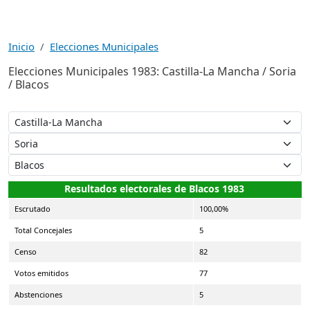
Inicio
Elecciones Municipales
Elecciones Municipales 1983: Castilla-La Mancha / Soria
/ Blacos
Resultados electorales de Blacos 1983
Escrutado
100,00%
Total Concejales
5
Censo
82
Votos emitidos
77
Abstenciones
5