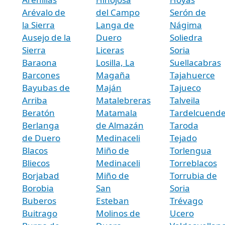
Arévalo de
del Campo
Serón de
la Sierra
Langa de
Nágima
Ausejo de la
Duero
Soliedra
Sierra
Liceras
Soria
Baraona
Losilla, La
Suellacabras
Barcones
Magaña
Tajahuerce
Bayubas de
Maján
Tajueco
Arriba
Matalebreras
Talveila
Beratón
Matamala
Tardelcuend
Berlanga
de Almazán
Taroda
de Duero
Medinaceli
Tejado
Blacos
Miño de
Torlengua
Bliecos
Medinaceli
Torreblacos
Borjabad
Miño de
Torrubia de
Borobia
San
Soria
Buberos
Esteban
Trévago
Buitrago
Molinos de
Ucero