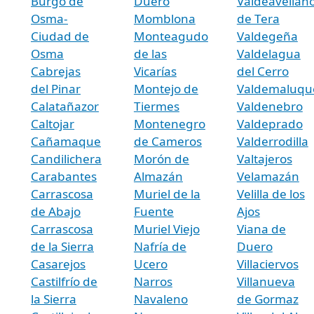
Burgo de
Duero
Valdeavellan
Osma-
Momblona
de Tera
Ciudad de
Monteagudo
Valdegeña
Osma
de las
Valdelagua
Cabrejas
Vicarías
del Cerro
del Pinar
Montejo de
Valdemaluqu
Calatañazor
Tiermes
Valdenebro
Caltojar
Montenegro
Valdeprado
Cañamaque
de Cameros
Valderrodilla
Candilichera
Morón de
Valtajeros
Carabantes
Almazán
Velamazán
Carrascosa
Muriel de la
Velilla de los
de Abajo
Fuente
Ajos
Carrascosa
Muriel Viejo
Viana de
de la Sierra
Nafría de
Duero
Casarejos
Ucero
Villaciervos
Castilfrío de
Narros
Villanueva
la Sierra
Navaleno
de Gormaz