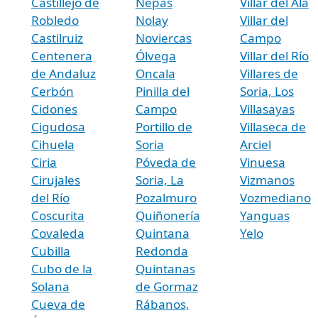
Castillejo de
Nepas
Villar del Ala
Robledo
Nolay
Villar del
Castilruiz
Noviercas
Campo
Centenera
Ólvega
Villar del Río
de Andaluz
Oncala
Villares de
Cerbón
Pinilla del
Soria, Los
Cidones
Campo
Villasayas
Cigudosa
Portillo de
Villaseca de
Cihuela
Soria
Arciel
Ciria
Póveda de
Vinuesa
Cirujales
Soria, La
Vizmanos
del Río
Pozalmuro
Vozmediano
Coscurita
Quiñonería
Yanguas
Covaleda
Quintana
Yelo
Cubilla
Redonda
Cubo de la
Quintanas
Solana
de Gormaz
Cueva de
Rábanos,