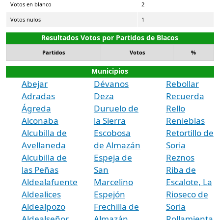
Votos en blanco
2
Votos nulos
1
Resultados Votos por Partidos de Blacos
Partidos
Votos
%
Municipios
Abejar
Dévanos
Rebollar
Adradas
Deza
Recuerda
Ágreda
Duruelo de
Rello
Alconaba
la Sierra
Renieblas
Alcubilla de
Escobosa
Retortillo de
Avellaneda
de Almazán
Soria
Alcubilla de
Espeja de
Reznos
las Peñas
San
Riba de
Aldealafuente
Marcelino
Escalote, La
Aldealices
Espejón
Rioseco de
Aldealpozo
Frechilla de
Soria
Aldealseñor
Almazán
Rollamienta