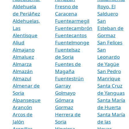
Aldehuela
Fresno de
Royo, El
de Periáñez
Caracena
Salduero
Aldehuelas,
Fuentearmegil
San
Las
Fuentecambrón
Esteban de
Alentisque
Fuentecantos
Gormaz
Aliud
Fuentelmonge
San Felices
Almajano
Fuentelsaz
San
Almaluez
de Soria
Leonardo
Almarza
Fuentes de
de Yagüe
Almazán
Magaña
San Pedro
Almazul
Fuentestrún
Manrique
Almenar de
Garray
Santa Cruz
Soria
Golmayo
de Yanguas
Alpanseque
Gómara
Santa María
Arancón
Gormaz
de Huerta
Arcos de
Herrera de
Santa María
Jalón
Soria
de las
Arenillas
Hinojosa
Hoyas