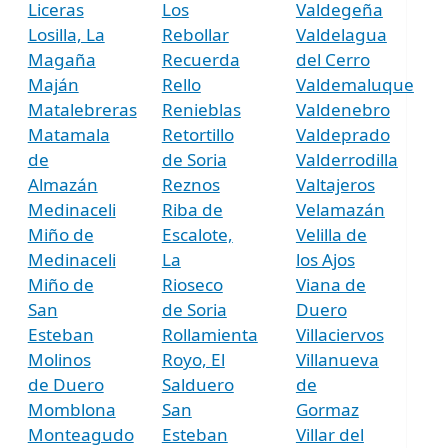
Liceras
Los
Valdegeña
Losilla, La
Rebollar
Valdelagua
Magaña
Recuerda
del Cerro
Maján
Rello
Valdemaluque
Matalebreras
Renieblas
Valdenebro
Matamala
Retortillo
Valdeprado
de
de Soria
Valderrodilla
Almazán
Reznos
Valtajeros
Medinaceli
Riba de
Velamazán
Miño de
Escalote,
Velilla de
Medinaceli
La
los Ajos
Miño de
Rioseco
Viana de
San
de Soria
Duero
Esteban
Rollamienta
Villaciervos
Molinos
Royo, El
Villanueva
de Duero
Salduero
de
Momblona
San
Gormaz
Monteagudo
Esteban
Villar del