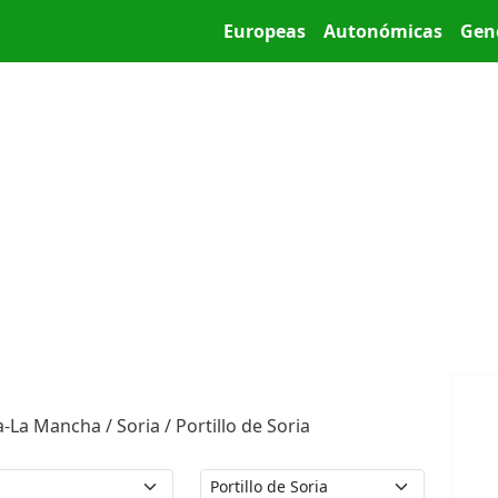
Pasar al contenido principal
Main menu
Europeas
Autonómicas
Gen
-La Mancha / Soria / Portillo de Soria