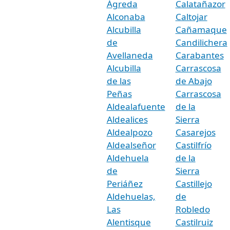
Ágreda
Calatañazor
Alconaba
Caltojar
Alcubilla
Cañamaque
de
Candilichera
Avellaneda
Carabantes
Alcubilla
Carrascosa
de las
de Abajo
Peñas
Carrascosa
Aldealafuente
de la
Aldealices
Sierra
Aldealpozo
Casarejos
Aldealseñor
Castilfrío
Aldehuela
de la
de
Sierra
Periáñez
Castillejo
Aldehuelas,
de
Las
Robledo
Alentisque
Castilruiz