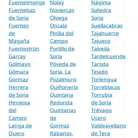
Fuentelmonge
Nolay
Nágima
Fuentelsaz
Noviercas
Soliedra
de Soria
Ólvega
Soria
Fuentes
Oncala
Suellacabras
de
Pinilla del
Tajahuerce
Magaña
Campo
Tajueco
Fuentestrún
Portillo de
Talveila
Garray
Soria
Tardelcuende
Golmayo
Póveda de
Taroda
Gómara
Soria, La
Tejado
Gormaz
Pozalmuro
Torlengua
Herrera
Quiñonería
Torreblacos
de Soria
Quintana
Torrubia
Hinojosa
Redonda
de Soria
del
Quintanas
Trévago
Campo
de
Ucero
Langa de
Gormaz
Valdeavellano
Duero
Rábanos,
de Tera