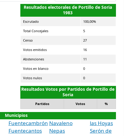
Resultados electorales de Portillo de Soria
1983
Escrutado
100,00%
Total Concejales
5
Censo
27
Votos emitidos
16
Abstenciones
11
Votos en blanco
0
Votos nulos
0
Resultados Votos por Partidos de Portillo de
Soria
Partidos
Votos
%
Municipios
Fuentecambrón
Navaleno
las Hoyas
Fuentecantos
Nepas
Serón de