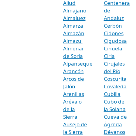
Aliud
Centenera
Almajano
de
Almaluez
Andaluz
Almarza
Cerbón
Almazán
Cidones
Almazul
Cigudosa
Almenar
Cihuela
de Soria
Ciria
Alpanseque
Cirujales
Arancón
del Río
Arcos de
Coscurita
Jalón
Covaleda
Arenillas
Cubilla
Arévalo
Cubo de
de la
la Solana
Sierra
Cueva de
Ausejo de
Ágreda
la Sierra
Dévanos