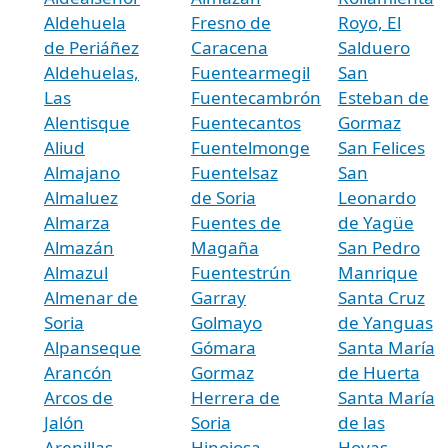
Aldehuela
Fresno de
Royo, El
de Periáñez
Caracena
Salduero
Aldehuelas,
Fuentearmegil
San
Las
Fuentecambrón
Esteban de
Alentisque
Fuentecantos
Gormaz
Aliud
Fuentelmonge
San Felices
Almajano
Fuentelsaz
San
Almaluez
de Soria
Leonardo
Almarza
Fuentes de
de Yagüe
Almazán
Magaña
San Pedro
Almazul
Fuentestrún
Manrique
Almenar de
Garray
Santa Cruz
Soria
Golmayo
de Yanguas
Alpanseque
Gómara
Santa María
Arancón
Gormaz
de Huerta
Arcos de
Herrera de
Santa María
Jalón
Soria
de las
Arenillas
Hinojosa
Hoyas