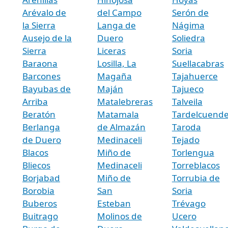
Arévalo de
del Campo
Serón de
la Sierra
Langa de
Nágima
Ausejo de la
Duero
Soliedra
Sierra
Liceras
Soria
Baraona
Losilla, La
Suellacabras
Barcones
Magaña
Tajahuerce
Bayubas de
Maján
Tajueco
Arriba
Matalebreras
Talveila
Beratón
Matamala
Tardelcuend
Berlanga
de Almazán
Taroda
de Duero
Medinaceli
Tejado
Blacos
Miño de
Torlengua
Bliecos
Medinaceli
Torreblacos
Borjabad
Miño de
Torrubia de
Borobia
San
Soria
Buberos
Esteban
Trévago
Buitrago
Molinos de
Ucero