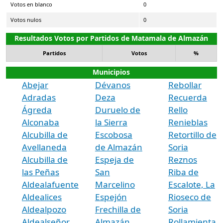
Votos en blanco
0
Votos nulos
0
Resultados Votos por Partidos de Matamala de Almazán
Partidos
Votos
%
Municipios
Abejar
Dévanos
Rebollar
Adradas
Deza
Recuerda
Ágreda
Duruelo de
Rello
Alconaba
la Sierra
Renieblas
Alcubilla de
Escobosa
Retortillo de
Avellaneda
de Almazán
Soria
Alcubilla de
Espeja de
Reznos
las Peñas
San
Riba de
Aldealafuente
Marcelino
Escalote, La
Aldealices
Espejón
Rioseco de
Aldealpozo
Frechilla de
Soria
Aldealseñor
Almazán
Rollamienta