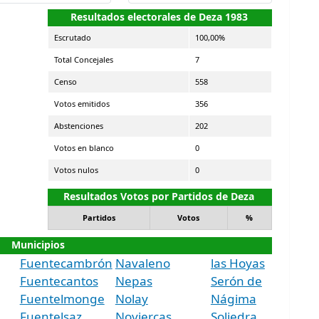
Resultados electorales de Deza 1983
Escrutado
100,00%
Total Concejales
7
Censo
558
Votos emitidos
356
Abstenciones
202
Votos en blanco
0
Votos nulos
0
Resultados Votos por Partidos de Deza
Partidos
Votos
%
Municipios
Fuentecambrón
Navaleno
las Hoyas
Fuentecantos
Nepas
Serón de
Fuentelmonge
Nolay
Nágima
Fuentelsaz
Noviercas
Soliedra