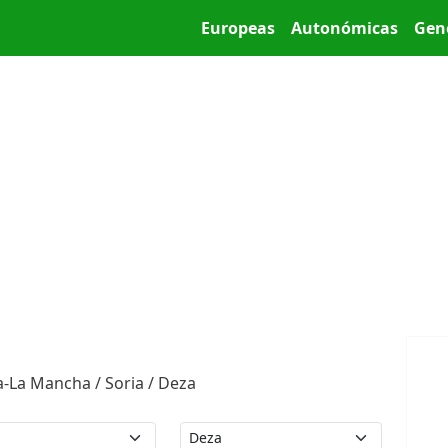
Pasar al contenido principal
Main menu
Europeas
Autonómicas
Gen
a-La Mancha / Soria / Deza