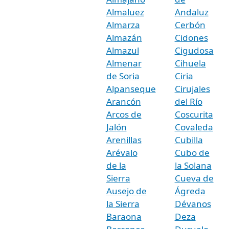
Almaluez
Andaluz
Almarza
Cerbón
Almazán
Cidones
Almazul
Cigudosa
Almenar
Cihuela
de Soria
Ciria
Alpanseque
Cirujales
Arancón
del Río
Arcos de
Coscurita
Jalón
Covaleda
Arenillas
Cubilla
Arévalo
Cubo de
de la
la Solana
Sierra
Cueva de
Ausejo de
Ágreda
la Sierra
Dévanos
Baraona
Deza