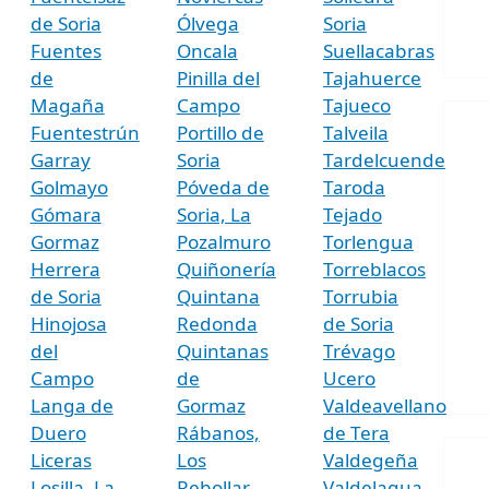
de Soria
Ólvega
Soria
Fuentes
Oncala
Suellacabras
de
Pinilla del
Tajahuerce
Magaña
Campo
Tajueco
Fuentestrún
Portillo de
Talveila
Garray
Soria
Tardelcuende
Golmayo
Póveda de
Taroda
Gómara
Soria, La
Tejado
Gormaz
Pozalmuro
Torlengua
Herrera
Quiñonería
Torreblacos
de Soria
Quintana
Torrubia
Hinojosa
Redonda
de Soria
del
Quintanas
Trévago
Campo
de
Ucero
Langa de
Gormaz
Valdeavellano
Duero
Rábanos,
de Tera
Liceras
Los
Valdegeña
Losilla, La
Rebollar
Valdelagua