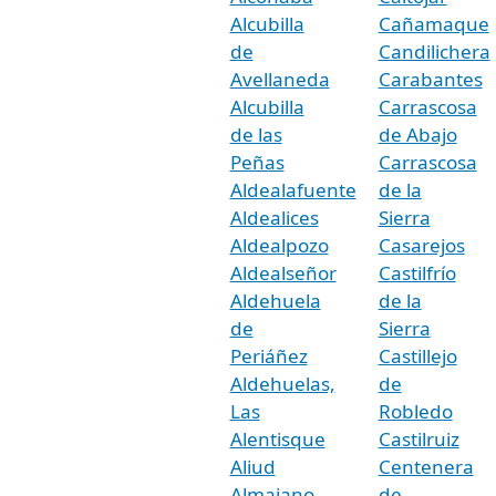
Alcubilla
Cañamaque
de
Candilichera
Avellaneda
Carabantes
Alcubilla
Carrascosa
de las
de Abajo
Peñas
Carrascosa
Aldealafuente
de la
Aldealices
Sierra
Aldealpozo
Casarejos
Aldealseñor
Castilfrío
Aldehuela
de la
de
Sierra
Periáñez
Castillejo
Aldehuelas,
de
Las
Robledo
Alentisque
Castilruiz
Aliud
Centenera
Almajano
de