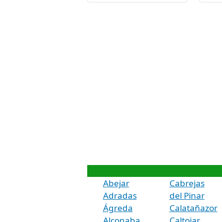
Abejar
Cabrejas
Adradas
del Pinar
Ágreda
Calatañazor
Alconaba
Caltojar