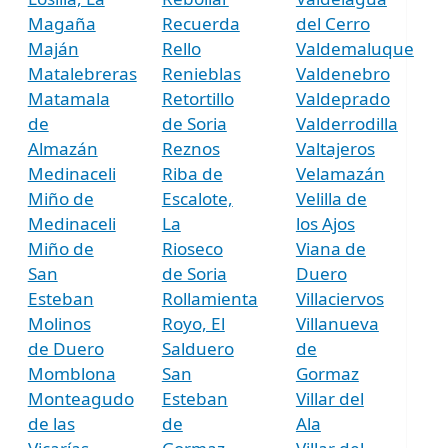
Magaña
Recuerda
del Cerro
Maján
Rello
Valdemaluque
Matalebreras
Renieblas
Valdenebro
Matamala
Retortillo
Valdeprado
de
de Soria
Valderrodilla
Almazán
Reznos
Valtajeros
Medinaceli
Riba de
Velamazán
Miño de
Escalote,
Velilla de
Medinaceli
La
los Ajos
Miño de
Rioseco
Viana de
San
de Soria
Duero
Esteban
Rollamienta
Villaciervos
Molinos
Royo, El
Villanueva
de Duero
Salduero
de
Momblona
San
Gormaz
Monteagudo
Esteban
Villar del
de las
de
Ala