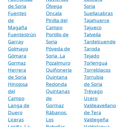
de Soria
Ólvega
Soria
Fuentes
Oncala
Suellacabras
de
Pinilla del
Tajahuerce
Magaña
Campo
Tajueco
Fuentestrún
Portillo de
Talveila
Garray
Soria
Tardelcuende
Golmayo
Póveda de
Taroda
Gómara
Soria, La
Tejado
Gormaz
Pozalmuro
Torlengua
Herrera
Quiñonería
Torreblacos
de Soria
Quintana
Torrubia
Hinojosa
Redonda
de Soria
del
Quintanas
Trévago
Campo
de
Ucero
Langa de
Gormaz
Valdeavellano
Duero
Rábanos,
de Tera
Liceras
Los
Valdegeña
Losilla, La
Rebollar
Valdelagua