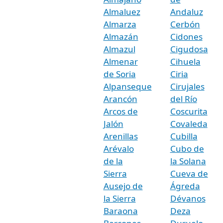
Almaluez
Andaluz
Almarza
Cerbón
Almazán
Cidones
Almazul
Cigudosa
Almenar
Cihuela
de Soria
Ciria
Alpanseque
Cirujales
Arancón
del Río
Arcos de
Coscurita
Jalón
Covaleda
Arenillas
Cubilla
Arévalo
Cubo de
de la
la Solana
Sierra
Cueva de
Ausejo de
Ágreda
la Sierra
Dévanos
Baraona
Deza