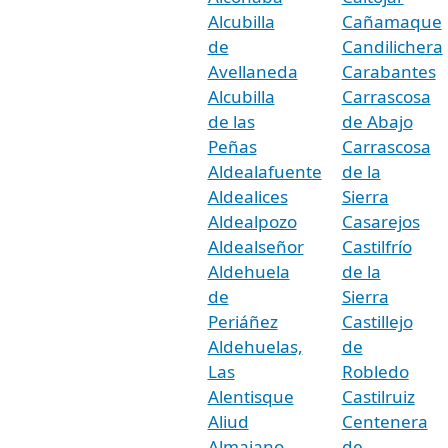
Alcubilla
Cañamaque
de
Candilichera
Avellaneda
Carabantes
Alcubilla
Carrascosa
de las
de Abajo
Peñas
Carrascosa
Aldealafuente
de la
Aldealices
Sierra
Aldealpozo
Casarejos
Aldealseñor
Castilfrío
Aldehuela
de la
de
Sierra
Periáñez
Castillejo
Aldehuelas,
de
Las
Robledo
Alentisque
Castilruiz
Aliud
Centenera
Almajano
de