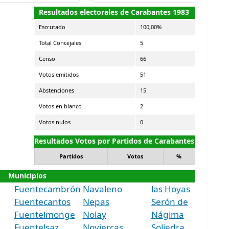
Resultados electorales de Carabantes 1983
Escrutado
100,00%
Total Concejales
5
Censo
66
Votos emitidos
51
Abstenciones
15
Votos en blanco
2
Votos nulos
0
Resultados Votos por Partidos de Carabantes
Partidos
Votos
%
Municipios
Fuentecambrón
Navaleno
las Hoyas
Fuentecantos
Nepas
Serón de
Fuentelmonge
Nolay
Nágima
Fuentelsaz
Noviercas
Soliedra