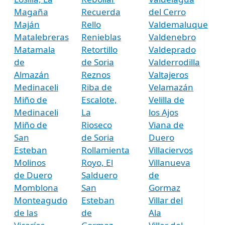
Magaña
Recuerda
del Cerro
Maján
Rello
Valdemaluque
Matalebreras
Renieblas
Valdenebro
Matamala
Retortillo
Valdeprado
de
de Soria
Valderrodilla
Almazán
Reznos
Valtajeros
Medinaceli
Riba de
Velamazán
Miño de
Escalote,
Velilla de
Medinaceli
La
los Ajos
Miño de
Rioseco
Viana de
San
de Soria
Duero
Esteban
Rollamienta
Villaciervos
Molinos
Royo, El
Villanueva
de Duero
Salduero
de
Momblona
San
Gormaz
Monteagudo
Esteban
Villar del
de las
de
Ala