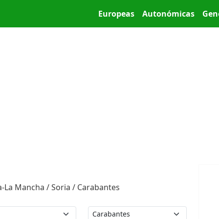
Pasar al contenido principal
Main menu
Europeas
Autonómicas
Gen
la-La Mancha / Soria / Carabantes