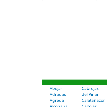
Abejar
Cabrejas
Adradas
del Pinar
Ágreda
Calatañazor
Alconaba
Caltojar