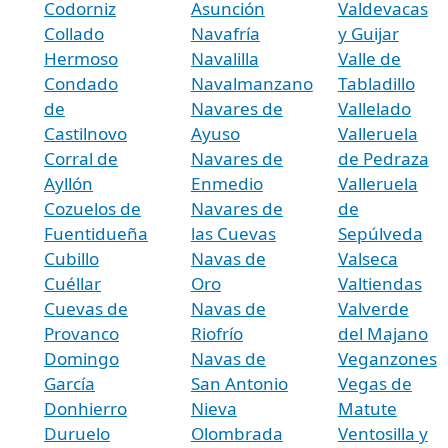
Codorniz
Asunción
Valdevacas
Collado
Navafría
y Guijar
Hermoso
Navalilla
Valle de
Condado
Navalmanzano
Tabladillo
de
Navares de
Vallelado
Castilnovo
Ayuso
Valleruela
Corral de
Navares de
de Pedraza
Ayllón
Enmedio
Valleruela
Cozuelos de
Navares de
de
Fuentidueña
las Cuevas
Sepúlveda
Cubillo
Navas de
Valseca
Cuéllar
Oro
Valtiendas
Cuevas de
Navas de
Valverde
Provanco
Riofrío
del Majano
Domingo
Navas de
Veganzones
García
San Antonio
Vegas de
Donhierro
Nieva
Matute
Duruelo
Olombrada
Ventosilla y