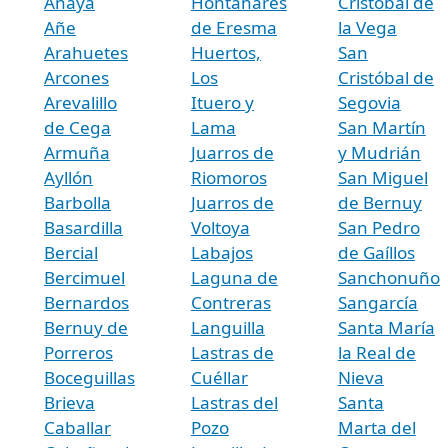
Anaya
Hontanares
Cristóbal de
Añe
de Eresma
la Vega
Arahuetes
Huertos,
San
Arcones
Los
Cristóbal de
Arevalillo
Ituero y
Segovia
de Cega
Lama
San Martín
Armuña
Juarros de
y Mudrián
Ayllón
Riomoros
San Miguel
Barbolla
Juarros de
de Bernuy
Basardilla
Voltoya
San Pedro
Bercial
Labajos
de Gaíllos
Bercimuel
Laguna de
Sanchonuño
Bernardos
Contreras
Sangarcía
Bernuy de
Languilla
Santa María
Porreros
Lastras de
la Real de
Boceguillas
Cuéllar
Nieva
Brieva
Lastras del
Santa
Caballar
Pozo
Marta del