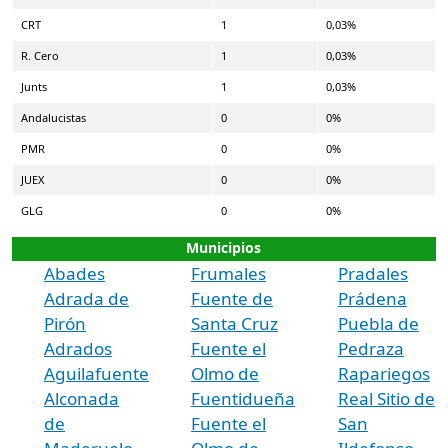
CRT
1
0,03%
R. Cero
1
0,03%
Junts
1
0,03%
Andalucistas
0
0%
PMR
0
0%
JUEX
0
0%
GLG
0
0%
Municipios
Abades
Frumales
Pradales
Adrada de
Fuente de
Prádena
Pirón
Santa Cruz
Puebla de
Adrados
Fuente el
Pedraza
Aguilafuente
Olmo de
Rapariegos
Alconada
Fuentidueña
Real Sitio de
de
Fuente el
San