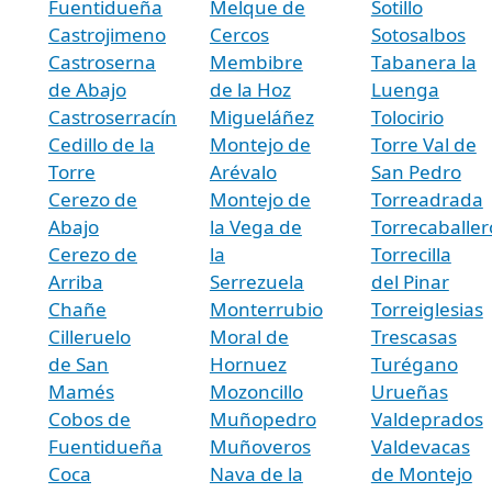
Fuentidueña
Melque de
Sotillo
Castrojimeno
Cercos
Sotosalbos
Castroserna
Membibre
Tabanera la
de Abajo
de la Hoz
Luenga
Castroserracín
Migueláñez
Tolocirio
Cedillo de la
Montejo de
Torre Val de
Torre
Arévalo
San Pedro
Cerezo de
Montejo de
Torreadrada
Abajo
la Vega de
Torrecaballer
Cerezo de
la
Torrecilla
Arriba
Serrezuela
del Pinar
Chañe
Monterrubio
Torreiglesias
Cilleruelo
Moral de
Trescasas
de San
Hornuez
Turégano
Mamés
Mozoncillo
Urueñas
Cobos de
Muñopedro
Valdeprados
Fuentidueña
Muñoveros
Valdevacas
Coca
Nava de la
de Montejo