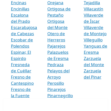
Encinas
Orejana
Tejadilla
Encinillas
Ortigosa de
Villacastín
Escalona
Pestaño
Villaverde
del Prado
Ortigosa
de Íscar
Escarabajosa
del Monte
Villaverde
de Cabezas
Otero de
de Montejo
Escobar de
Herreros
Villeguillo
Polendos
Pajarejos
Yanguas de
Espinar, El
Palazuelos
Eresma
Espirdo
de Eresma
Zarzuela
Fresneda
Pedraza
del Monte
de Cuéllar
Pelayos del
Zarzuela
Fresno de
Arroyo
del Pinar
Cantespino
Perosillo
Fresno de
Pinarejos
la Fuente
Pinarnegrillo