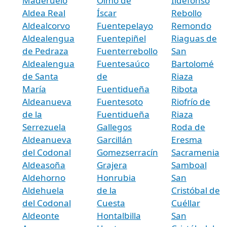
Maderuelo
Olmo de
Ildefonso
Aldea Real
Íscar
Rebollo
Aldealcorvo
Fuentepelayo
Remondo
Aldealengua
Fuentepiñel
Riaguas de
de Pedraza
Fuenterrebollo
San
Aldealengua
Fuentesaúco
Bartolomé
de Santa
de
Riaza
María
Fuentidueña
Ribota
Aldeanueva
Fuentesoto
Riofrío de
de la
Fuentidueña
Riaza
Serrezuela
Gallegos
Roda de
Aldeanueva
Garcillán
Eresma
del Codonal
Gomezserracín
Sacramenia
Aldeasoña
Grajera
Samboal
Aldehorno
Honrubia
San
Aldehuela
de la
Cristóbal de
del Codonal
Cuesta
Cuéllar
Aldeonte
Hontalbilla
San