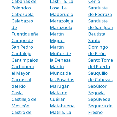
Cabañas de
Lastrilla, La
Cerro
Polendos
Losa, La
Santiuste
Cabezuela
Maderuelo
de Pedraza
Calabazas
Marazoleja
Santiuste
de
Marazuela
de San Juan
Fuentidueña
Martín
Bautista
Campo de
Miguel
Santo
San Pedro
Martín
Domingo
Cantalejo
Muñoz de
de Pirón
Cantimpalos
la Dehesa
Santo Tomé
Carbonero
Martín
del Puerto
el Mayor
Muñoz de
Sauquillo
Carrascal
las Posadas
de Cabezas
del Río
Marugán
Sebúlcor
Casla
Mata de
Segovia
Castillejo de
Cuéllar
Sepúlveda
Mesleón
Matabuena
Sequera de
Castro de
Matilla, La
Fresno