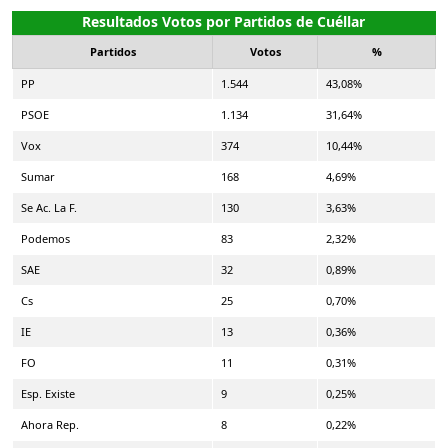
Resultados Votos por Partidos de Cuéllar
Partidos
Votos
%
PP
1.544
43,08%
PSOE
1.134
31,64%
Vox
374
10,44%
Sumar
168
4,69%
Se Ac. La F.
130
3,63%
Podemos
83
2,32%
SAE
32
0,89%
Cs
25
0,70%
IE
13
0,36%
FO
11
0,31%
Esp. Existe
9
0,25%
Ahora Rep.
8
0,22%