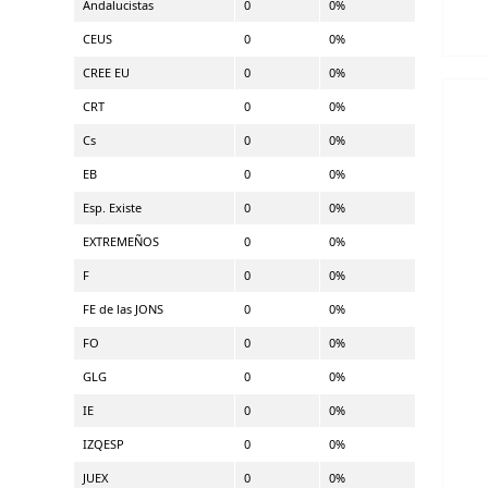
Andalucistas
0
0%
CEUS
0
0%
CREE EU
0
0%
CRT
0
0%
Cs
0
0%
EB
0
0%
Esp. Existe
0
0%
EXTREMEÑOS
0
0%
F
0
0%
FE de las JONS
0
0%
FO
0
0%
GLG
0
0%
IE
0
0%
IZQESP
0
0%
JUEX
0
0%