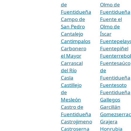
de
Olmo de
Fuentidueña
Fuentidueña
Campo de
Fuente el
San Pedro
Olmo de
Cantalejo
Íscar
Cantimpalos
Fuentepelay
Carbonero
Fuentepiñel
el Mayor
Fuenterrebol
Carrascal
Fuentesaúco
del Río
de
Casla
Fuentidueña
Castillejo
Fuentesoto
de
Fuentidueña
Mesleón
Gallegos
Castro de
Garcillán
Fuentidueña
Gomezserrac
Castrojimeno
Grajera
Castroserna
Honrubia