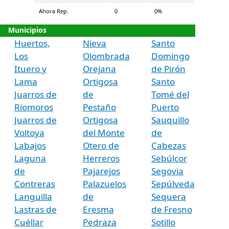
Ahora Rep.
0
0%
Municipios
Huertos,
Nieva
Santo
Los
Olombrada
Domingo
Ituero y
Orejana
de Pirón
Lama
Ortigosa
Santo
Juarros de
de
Tomé del
Riomoros
Pestaño
Puerto
Juarros de
Ortigosa
Sauquillo
Voltoya
del Monte
de
Labajos
Otero de
Cabezas
Laguna
Herreros
Sebúlcor
de
Pajarejos
Segovia
Contreras
Palazuelos
Sepúlveda
Languilla
de
Sequera
Lastras de
Eresma
de Fresno
Cuéllar
Pedraza
Sotillo