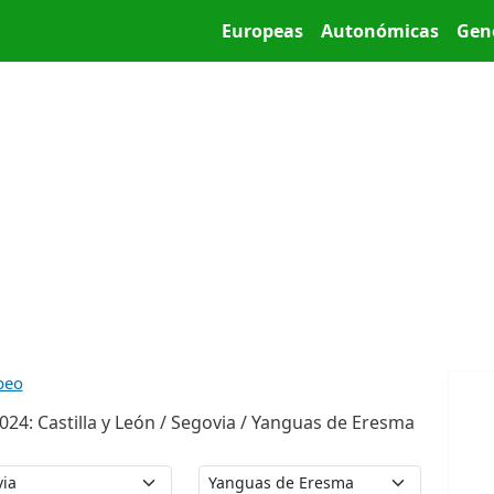
Pasar al contenido principal
Main menu
Europeas
Autonómicas
Gen
peo
24: Castilla y León / Segovia / Yanguas de Eresma