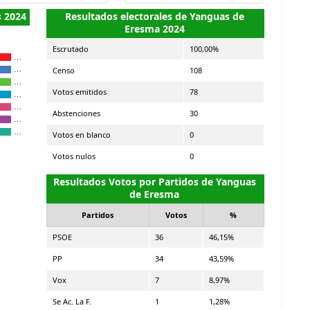
s 2024
Resultados electorales de Yanguas de
Eresma 2024
Escrutado
100,00%
…
Censo
108
…
…
Votos emitidos
78
…
…
Abstenciones
30
…
…
Votos en blanco
0
Votos nulos
0
Resultados Votos por Partidos de Yanguas
de Eresma
Partidos
Votos
%
PSOE
36
46,15%
PP
34
43,59%
Vox
7
8,97%
Se Ac. La F.
1
1,28%