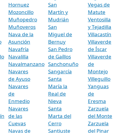
Hornuez
San
Vegas de
Mozoncillo
Martín y
Matute
Muñopedro
Mudrián
Ventosilla
Muñoveros
San
y Tejadilla
Nava de la
Miguel de
Villacastín
o
Asunción
Bernuy
Villaverde
Navafría
San Pedro
de Íscar
lo
Navalilla
de Gaíllos
Villaverde
Navalmanzano
Sanchonuño
de
Navares
Sangarcía
Montejo
de Ayuso
Santa
Villeguillo
Navares
María la
Yanguas
de
Real de
de
Enmedio
Nieva
Eresma
Navares
Santa
Zarzuela
ín
de las
Marta del
del Monte
Cuevas
Cerro
Zarzuela
Navas de
Santiuste
del Pinar