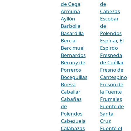
de Cega
de
Armuña
Cabezas
Ayllón
Escobar
Barbolla
de
Basardilla
Polendos
Bercial
Espinar, El
Bercimuel
Espirdo
Bernardos
Fresneda
Bernuy de
de Cuéllar
Porreros
Fresno de
Boceguillas
Cantespino
Brieva
Fresno de
Caballar
la Fuente
Cabañas
Frumales
de
Fuente de
Polendos
Santa
Cabezuela
Cruz
Calabazas
Fuente el