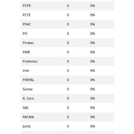
PCPE
0
0%
PCTE
0
0%
PFAC
0
0%
PH
0
0%
Piratas
0
0%
PMR
0
0%
Podemos
0
0%
Volt
0
0%
PREPAL
0
0%
Sumar
0
0%
R. Cero
0
0%
SAE
0
0%
PACMA
0
0%
Junts
0
0%