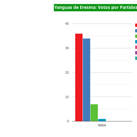
Yanguas de Eresma: Votos por Partido
40
30
20
10
0
Votos