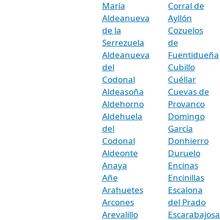
María
Corral de
Aldeanueva
Ayllón
de la
Cozuelos
Serrezuela
de
Aldeanueva
Fuentidueña
del
Cubillo
Codonal
Cuéllar
Aldeasoña
Cuevas de
Aldehorno
Provanco
Aldehuela
Domingo
del
García
Codonal
Donhierro
Aldeonte
Duruelo
Anaya
Encinas
Añe
Encinillas
Arahuetes
Escalona
Arcones
del Prado
Arevalillo
Escarabajosa