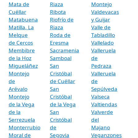
Mata de
Riaza
Montejo
Cuéllar
Ribota
Valdevacas
Matabuena
Riofrío de
y Guijar
Matilla, La
Riaza
Valle de
Melque
Roda de
Tabladillo
de Cercos
Eresma
Vallelado
Membibre
Sacramenia
Valleruela
de la Hoz
Samboal
de
Migueláñez
San
Pedraza
Montejo
Cristóbal
Valleruela
de
de Cuéllar
de
Arévalo
San
Sepúlveda
Montejo
Cristóbal
Valseca
de la Vega
de la Vega
Valtiendas
de la
San
Valverde
Serrezuela
Cristóbal
del
Monterrubio
de
Majano
Moral de
Segovia
Veganzones