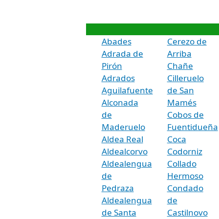
Abades
Cerezo de
Adrada de
Arriba
Pirón
Chañe
Adrados
Cilleruelo
Aguilafuente
de San
Alconada
Mamés
de
Cobos de
Maderuelo
Fuentidueña
Aldea Real
Coca
Aldealcorvo
Codorniz
Aldealengua
Collado
de
Hermoso
Pedraza
Condado
Aldealengua
de
de Santa
Castilnovo