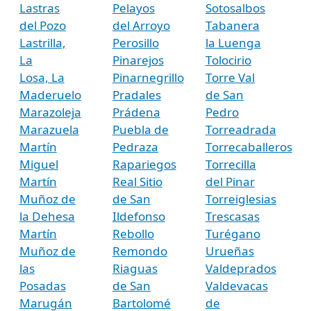
Lastras
Pelayos
Sotosalbos
del Pozo
del Arroyo
Tabanera
Lastrilla,
Perosillo
la Luenga
La
Pinarejos
Tolocirio
Losa, La
Pinarnegrillo
Torre Val
Maderuelo
Pradales
de San
Marazoleja
Prádena
Pedro
Marazuela
Puebla de
Torreadrada
Martín
Pedraza
Torrecaballeros
Miguel
Rapariegos
Torrecilla
Martín
Real Sitio
del Pinar
Muñoz de
de San
Torreiglesias
la Dehesa
Ildefonso
Trescasas
Martín
Rebollo
Turégano
Muñoz de
Remondo
Urueñas
las
Riaguas
Valdeprados
Posadas
de San
Valdevacas
Marugán
Bartolomé
de