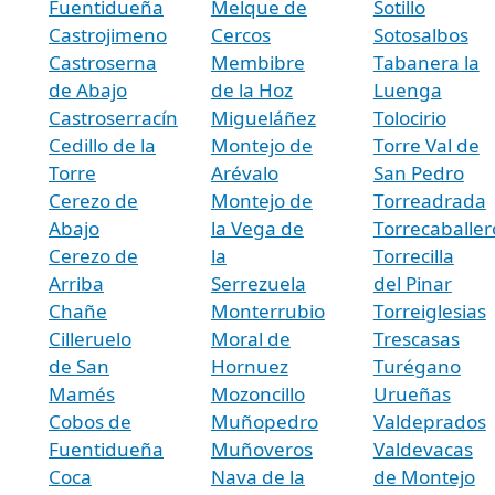
Fuentidueña
Melque de
Sotillo
Castrojimeno
Cercos
Sotosalbos
Castroserna
Membibre
Tabanera la
de Abajo
de la Hoz
Luenga
Castroserracín
Migueláñez
Tolocirio
Cedillo de la
Montejo de
Torre Val de
Torre
Arévalo
San Pedro
Cerezo de
Montejo de
Torreadrada
Abajo
la Vega de
Torrecaballer
Cerezo de
la
Torrecilla
Arriba
Serrezuela
del Pinar
Chañe
Monterrubio
Torreiglesias
Cilleruelo
Moral de
Trescasas
de San
Hornuez
Turégano
Mamés
Mozoncillo
Urueñas
Cobos de
Muñopedro
Valdeprados
Fuentidueña
Muñoveros
Valdevacas
Coca
Nava de la
de Montejo