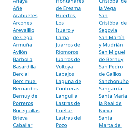
Anaya
Hontanares
Cristóbal de
Añe
de Eresma
la Vega
Arahuetes
Huertos,
San
Arcones
Los
Cristóbal de
Arevalillo
Ituero y
Segovia
de Cega
Lama
San Martín
Armuña
Juarros de
y Mudrián
Ayllón
Riomoros
San Miguel
Barbolla
Juarros de
de Bernuy
Basardilla
Voltoya
San Pedro
Bercial
Labajos
de Gaíllos
Bercimuel
Laguna de
Sanchonuño
Bernardos
Contreras
Sangarcía
Bernuy de
Languilla
Santa María
Porreros
Lastras de
la Real de
Boceguillas
Cuéllar
Nieva
Brieva
Lastras del
Santa
Caballar
Pozo
Marta del