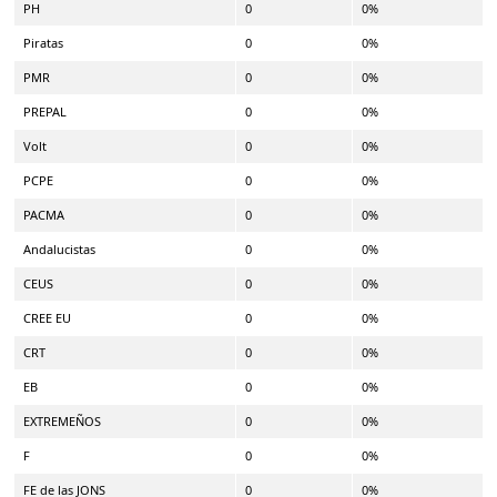
PH
0
0%
Piratas
0
0%
PMR
0
0%
PREPAL
0
0%
Volt
0
0%
PCPE
0
0%
PACMA
0
0%
Andalucistas
0
0%
CEUS
0
0%
CREE EU
0
0%
CRT
0
0%
EB
0
0%
EXTREMEÑOS
0
0%
F
0
0%
FE de las JONS
0
0%