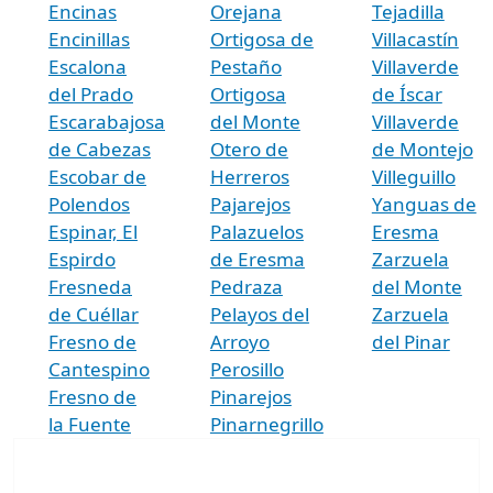
Encinas
Orejana
Tejadilla
Encinillas
Ortigosa de
Villacastín
Escalona
Pestaño
Villaverde
del Prado
Ortigosa
de Íscar
Escarabajosa
del Monte
Villaverde
de Cabezas
Otero de
de Montejo
Escobar de
Herreros
Villeguillo
Polendos
Pajarejos
Yanguas de
Espinar, El
Palazuelos
Eresma
Espirdo
de Eresma
Zarzuela
Fresneda
Pedraza
del Monte
de Cuéllar
Pelayos del
Zarzuela
Fresno de
Arroyo
del Pinar
Cantespino
Perosillo
Fresno de
Pinarejos
la Fuente
Pinarnegrillo