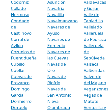
Codorniz
Asunción
Valdevacas
Collado
Navafría
y Guijar
Hermoso
Navalilla
Valle de
Condado
Navalmanzano
Tabladillo
de
Navares de
Vallelado
Castilnovo
Ayuso
Valleruela
Corral de
Navares de
de Pedraza
Ayllón
Enmedio
Valleruela
Cozuelos de
Navares de
de
Fuentidueña
las Cuevas
Sepúlveda
Cubillo
Navas de
Valseca
Cuéllar
Oro
Valtiendas
Cuevas de
Navas de
Valverde
Provanco
Riofrío
del Majano
Domingo
Navas de
Veganzones
García
San Antonio
Vegas de
Donhierro
Nieva
Matute
Duruelo
Olombrada
Ventosilla y