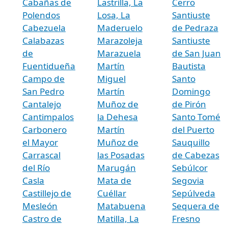
Cabañas de
Lastrilla, La
Cerro
Polendos
Losa, La
Santiuste
Cabezuela
Maderuelo
de Pedraza
Calabazas
Marazoleja
Santiuste
de
Marazuela
de San Juan
Fuentidueña
Martín
Bautista
Campo de
Miguel
Santo
San Pedro
Martín
Domingo
Cantalejo
Muñoz de
de Pirón
Cantimpalos
la Dehesa
Santo Tomé
Carbonero
Martín
del Puerto
el Mayor
Muñoz de
Sauquillo
Carrascal
las Posadas
de Cabezas
del Río
Marugán
Sebúlcor
Casla
Mata de
Segovia
Castillejo de
Cuéllar
Sepúlveda
Mesleón
Matabuena
Sequera de
Castro de
Matilla, La
Fresno