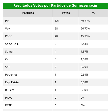
Resultados Votos por Partidos de Gomezserracín
Partidos
Votos
%
PP
125
49,21%
Vox
68
26,77%
PSOE
40
15,75%
Se Ac. La F.
9
3,54%
Sumar
4
1,57%
Cs
3
1,18%
SAE
2
0,79%
Podemos
1
0,39%
Esp. Existe
1
0,39%
R. Cero
1
0,39%
PFAC
0
0%
PCTE
0
0%