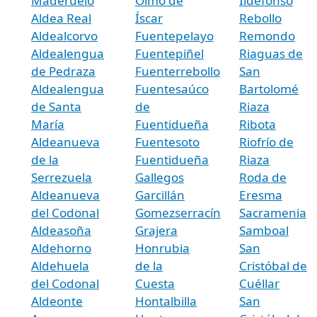
Maderuelo
Olmo de
Ildefonso
Aldea Real
Íscar
Rebollo
Aldealcorvo
Fuentepelayo
Remondo
Aldealengua
Fuentepiñel
Riaguas de
de Pedraza
Fuenterrebollo
San
Aldealengua
Fuentesaúco
Bartolomé
de Santa
de
Riaza
María
Fuentidueña
Ribota
Aldeanueva
Fuentesoto
Riofrío de
de la
Fuentidueña
Riaza
Serrezuela
Gallegos
Roda de
Aldeanueva
Garcillán
Eresma
del Codonal
Gomezserracín
Sacramenia
Aldeasoña
Grajera
Samboal
Aldehorno
Honrubia
San
Aldehuela
de la
Cristóbal de
del Codonal
Cuesta
Cuéllar
Aldeonte
Hontalbilla
San