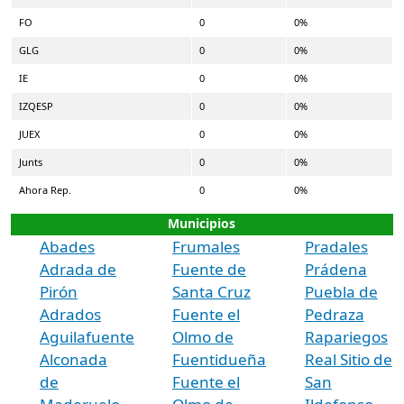
FO
0
0%
GLG
0
0%
IE
0
0%
IZQESP
0
0%
JUEX
0
0%
Junts
0
0%
Ahora Rep.
0
0%
Municipios
Abades
Frumales
Pradales
Adrada de
Fuente de
Prádena
Pirón
Santa Cruz
Puebla de
Adrados
Fuente el
Pedraza
Aguilafuente
Olmo de
Rapariegos
Alconada
Fuentidueña
Real Sitio de
de
Fuente el
San