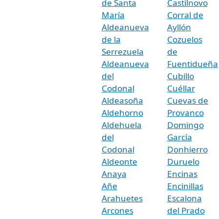
de Santa
Castilnovo
María
Corral de
Aldeanueva
Ayllón
de la
Cozuelos
Serrezuela
de
Aldeanueva
Fuentidueña
del
Cubillo
Codonal
Cuéllar
Aldeasoña
Cuevas de
Aldehorno
Provanco
Aldehuela
Domingo
del
García
Codonal
Donhierro
Aldeonte
Duruelo
Anaya
Encinas
Añe
Encinillas
Arahuetes
Escalona
Arcones
del Prado