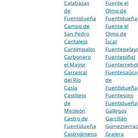
Calabazas
Fuente el
de
Olmo de
Fuentidueña
Fuentidueña
Campo de
Fuente el
San Pedro
Olmo de
Cantalejo
Íscar
Cantimpalos
Fuentepelay
Carbonero
Fuentepiñel
el Mayor
Fuenterrebol
Carrascal
Fuentesaúco
del Río
de
Casla
Fuentidueña
Castillejo
Fuentesoto
de
Fuentidueña
Mesleón
Gallegos
Castro de
Garcillán
Fuentidueña
Gomezserrac
Castrojimeno
Grajera