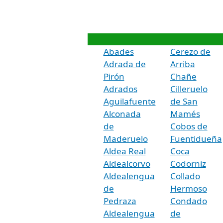
Abades
Cerezo de
Adrada de
Arriba
Pirón
Chañe
Adrados
Cilleruelo
Aguilafuente
de San
Alconada
Mamés
de
Cobos de
Maderuelo
Fuentidueña
Aldea Real
Coca
Aldealcorvo
Codorniz
Aldealengua
Collado
de
Hermoso
Pedraza
Condado
Aldealengua
de