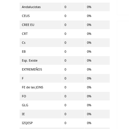
Andalucistas
0
0%
CEUS
0
0%
CREE EU
0
0%
CRT
0
0%
Cs
0
0%
EB
0
0%
Esp. Existe
0
0%
EXTREMEÑOS
0
0%
F
0
0%
FE de las JONS
0
0%
FO
0
0%
GLG
0
0%
IE
0
0%
IZQESP
0
0%