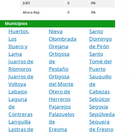
JUEX
0
0%
Ahora Rep.
0
0%
Municipios
Huertos,
Nieva
Santo
Los
Olombrada
Domingo
Ituero y
Orejana
de Pirón
Lama
Ortigosa
Santo
Juarros de
de
Tomé del
Riomoros
Pestaño
Puerto
Juarros de
Ortigosa
Sauquillo
Voltoya
del Monte
de
Labajos
Otero de
Cabezas
Laguna
Herreros
Sebúlcor
de
Pajarejos
Segovia
Contreras
Palazuelos
Sepúlveda
Languilla
de
Sequera
Lastras de
Eresma
de Fresno