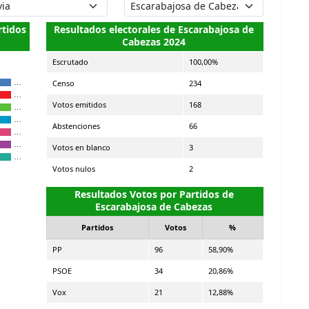
rtidos
Resultados electorales de Escarabajosa de
Cabezas 2024
Escrutado
100,00%
Censo
234
…
…
Votos emitidos
168
…
…
Abstenciones
66
…
…
Votos en blanco
3
…
Votos nulos
2
Resultados Votos por Partidos de
Escarabajosa de Cabezas
Partidos
Votos
%
PP
96
58,90%
PSOE
34
20,86%
Vox
21
12,88%