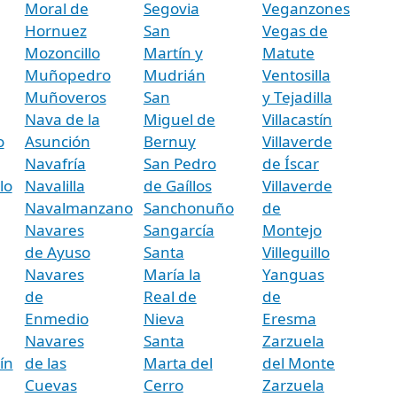
Moral de
Segovia
Veganzones
Hornuez
San
Vegas de
Mozoncillo
Martín y
Matute
Muñopedro
Mudrián
Ventosilla
Muñoveros
San
y Tejadilla
Nava de la
Miguel de
Villacastín
o
Asunción
Bernuy
Villaverde
Navafría
San Pedro
de Íscar
lo
Navalilla
de Gaíllos
Villaverde
Navalmanzano
Sanchonuño
de
Navares
Sangarcía
Montejo
de Ayuso
Santa
Villeguillo
Navares
María la
Yanguas
de
Real de
de
Enmedio
Nieva
Eresma
Navares
Santa
Zarzuela
ín
de las
Marta del
del Monte
Cuevas
Cerro
Zarzuela