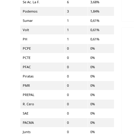
Se Ac. La F.
6
3,68%
Podemos
3
1,84%
Sumar
1
0,61%
Volt
1
0,61%
PH
1
0,61%
PCPE
0
0%
PCTE
0
0%
PFAC
0
0%
Piratas
0
0%
PMR
0
0%
PREPAL
0
0%
R. Cero
0
0%
SAE
0
0%
PACMA
0
0%
Junts
0
0%