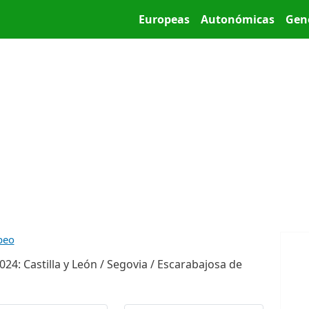
Pasar al contenido principal
Main menu
Europeas
Autonómicas
Gen
peo
24: Castilla y León / Segovia / Escarabajosa de