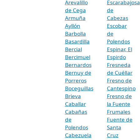
Arevalillo
Escarabajosa
de Cega
de
Armuña
Cabezas
Ayllón
Escobar
Barbolla
de
Basardilla
Polendos
Bercial
Espinar, El
Bercimuel
Espirdo
Bernardos
Fresneda
Bernuy de
de Cuéllar
Porreros
Fresno de
Boceguillas
Cantespino
Brieva
Fresno de
Caballar
la Fuente
Cabañas
Frumales
de
Fuente de
Polendos
Santa
Cabezuela
Cruz