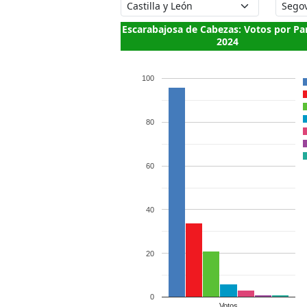
Escarabajosa de Cabezas: Votos por Pa
2024
100
80
60
40
20
0
Votos