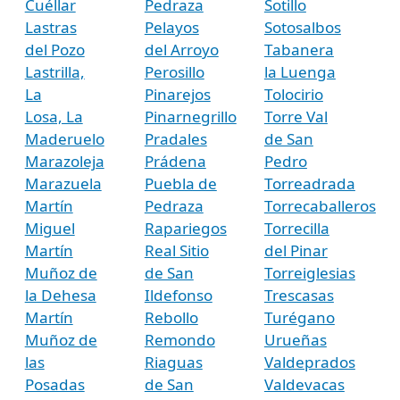
Cuéllar
Pedraza
Sotillo
Lastras
Pelayos
Sotosalbos
del Pozo
del Arroyo
Tabanera
Lastrilla,
Perosillo
la Luenga
La
Pinarejos
Tolocirio
Losa, La
Pinarnegrillo
Torre Val
Maderuelo
Pradales
de San
Marazoleja
Prádena
Pedro
Marazuela
Puebla de
Torreadrada
Martín
Pedraza
Torrecaballeros
Miguel
Rapariegos
Torrecilla
Martín
Real Sitio
del Pinar
Muñoz de
de San
Torreiglesias
la Dehesa
Ildefonso
Trescasas
Martín
Rebollo
Turégano
Muñoz de
Remondo
Urueñas
las
Riaguas
Valdeprados
Posadas
de San
Valdevacas