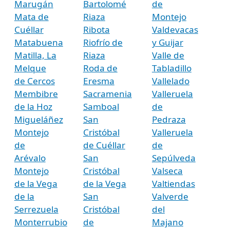
Marugán
Bartolomé
de
Mata de
Riaza
Montejo
Cuéllar
Ribota
Valdevacas
Matabuena
Riofrío de
y Guijar
Matilla, La
Riaza
Valle de
Melque
Roda de
Tabladillo
de Cercos
Eresma
Vallelado
Membibre
Sacramenia
Valleruela
de la Hoz
Samboal
de
Migueláñez
San
Pedraza
Montejo
Cristóbal
Valleruela
de
de Cuéllar
de
Arévalo
San
Sepúlveda
Montejo
Cristóbal
Valseca
de la Vega
de la Vega
Valtiendas
de la
San
Valverde
Serrezuela
Cristóbal
del
Monterrubio
de
Majano