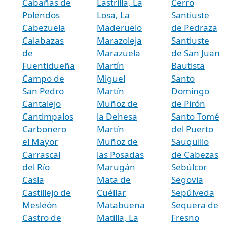
Cabañas de
Lastrilla, La
Cerro
Polendos
Losa, La
Santiuste
Cabezuela
Maderuelo
de Pedraza
Calabazas
Marazoleja
Santiuste
de
Marazuela
de San Juan
Fuentidueña
Martín
Bautista
Campo de
Miguel
Santo
San Pedro
Martín
Domingo
Cantalejo
Muñoz de
de Pirón
Cantimpalos
la Dehesa
Santo Tomé
Carbonero
Martín
del Puerto
el Mayor
Muñoz de
Sauquillo
Carrascal
las Posadas
de Cabezas
del Río
Marugán
Sebúlcor
Casla
Mata de
Segovia
Castillejo de
Cuéllar
Sepúlveda
Mesleón
Matabuena
Sequera de
Castro de
Matilla, La
Fresno