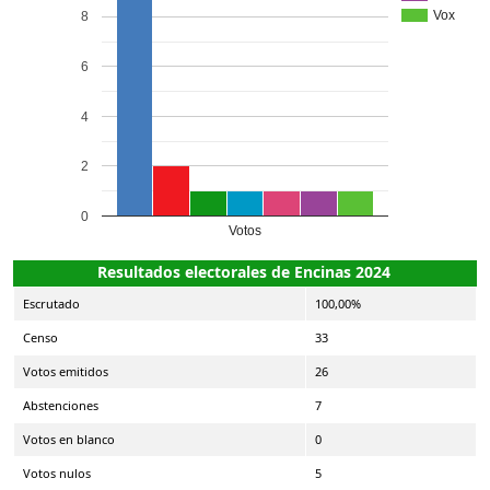
Vox
8
6
4
2
0
Votos
Resultados electorales de Encinas 2024
Escrutado
100,00%
Censo
33
Votos emitidos
26
Abstenciones
7
Votos en blanco
0
Votos nulos
5