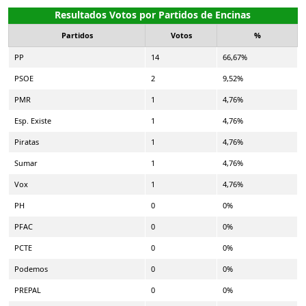
Resultados Votos por Partidos de Encinas
Partidos
Votos
%
PP
14
66,67%
PSOE
2
9,52%
PMR
1
4,76%
Esp. Existe
1
4,76%
Piratas
1
4,76%
Sumar
1
4,76%
Vox
1
4,76%
PH
0
0%
PFAC
0
0%
PCTE
0
0%
Podemos
0
0%
PREPAL
0
0%