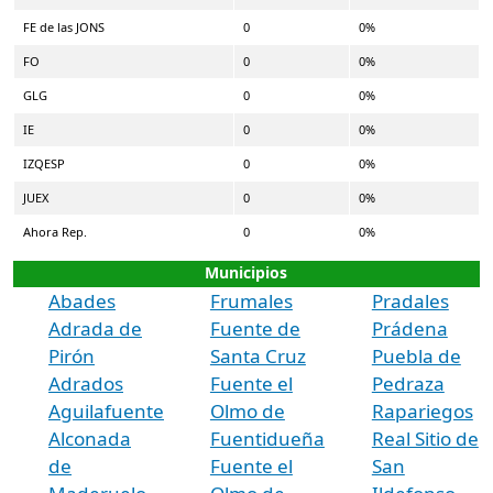
FE de las JONS
0
0%
FO
0
0%
GLG
0
0%
IE
0
0%
IZQESP
0
0%
JUEX
0
0%
Ahora Rep.
0
0%
Municipios
Abades
Frumales
Pradales
Adrada de
Fuente de
Prádena
Pirón
Santa Cruz
Puebla de
Adrados
Fuente el
Pedraza
Aguilafuente
Olmo de
Rapariegos
Alconada
Fuentidueña
Real Sitio de
de
Fuente el
San