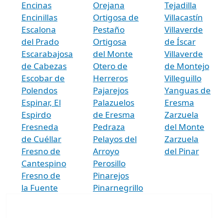
Encinas
Orejana
Tejadilla
Encinillas
Ortigosa de
Villacastín
Escalona
Pestaño
Villaverde
del Prado
Ortigosa
de Íscar
Escarabajosa
del Monte
Villaverde
de Cabezas
Otero de
de Montejo
Escobar de
Herreros
Villeguillo
Polendos
Pajarejos
Yanguas de
Espinar, El
Palazuelos
Eresma
Espirdo
de Eresma
Zarzuela
Fresneda
Pedraza
del Monte
de Cuéllar
Pelayos del
Zarzuela
Fresno de
Arroyo
del Pinar
Cantespino
Perosillo
Fresno de
Pinarejos
la Fuente
Pinarnegrillo