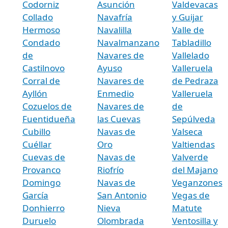
Codorniz
Asunción
Valdevacas
Collado
Navafría
y Guijar
Hermoso
Navalilla
Valle de
Condado
Navalmanzano
Tabladillo
de
Navares de
Vallelado
Castilnovo
Ayuso
Valleruela
Corral de
Navares de
de Pedraza
Ayllón
Enmedio
Valleruela
Cozuelos de
Navares de
de
Fuentidueña
las Cuevas
Sepúlveda
Cubillo
Navas de
Valseca
Cuéllar
Oro
Valtiendas
Cuevas de
Navas de
Valverde
Provanco
Riofrío
del Majano
Domingo
Navas de
Veganzones
García
San Antonio
Vegas de
Donhierro
Nieva
Matute
Duruelo
Olombrada
Ventosilla y