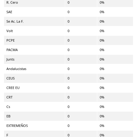
R. Cero
0
0%
SAE
0
0%
Se Ac. La F.
0
0%
Volt
0
0%
PCPE
0
0%
PACMA
0
0%
Junts
0
0%
Andalucistas
0
0%
CEUS
0
0%
CREE EU
0
0%
CRT
0
0%
Cs
0
0%
EB
0
0%
EXTREMEÑOS
0
0%
F
0
0%