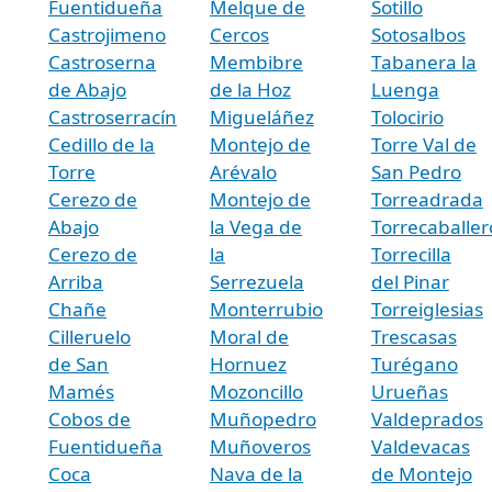
Fuentidueña
Melque de
Sotillo
Castrojimeno
Cercos
Sotosalbos
Castroserna
Membibre
Tabanera la
de Abajo
de la Hoz
Luenga
Castroserracín
Migueláñez
Tolocirio
Cedillo de la
Montejo de
Torre Val de
Torre
Arévalo
San Pedro
Cerezo de
Montejo de
Torreadrada
Abajo
la Vega de
Torrecaballer
Cerezo de
la
Torrecilla
Arriba
Serrezuela
del Pinar
Chañe
Monterrubio
Torreiglesias
Cilleruelo
Moral de
Trescasas
de San
Hornuez
Turégano
Mamés
Mozoncillo
Urueñas
Cobos de
Muñopedro
Valdeprados
Fuentidueña
Muñoveros
Valdevacas
Coca
Nava de la
de Montejo