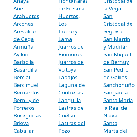
Anaya
Hontanares
Cristóbal de
Añe
de Eresma
la Vega
Arahuetes
Huertos,
San
Arcones
Los
Cristóbal de
Arevalillo
Ituero y
Segovia
de Cega
Lama
San Martín
Armuña
Juarros de
y Mudrián
Ayllón
Riomoros
San Miguel
Barbolla
Juarros de
de Bernuy
Basardilla
Voltoya
San Pedro
Bercial
Labajos
de Gaíllos
Bercimuel
Laguna de
Sanchonuño
Bernardos
Contreras
Sangarcía
Bernuy de
Languilla
Santa María
Porreros
Lastras de
la Real de
Boceguillas
Cuéllar
Nieva
Brieva
Lastras del
Santa
Caballar
Pozo
Marta del