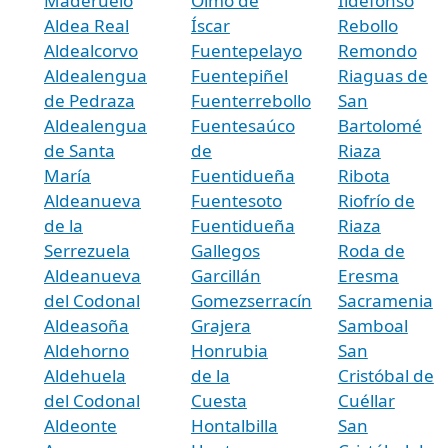
Maderuelo
Olmo de
Ildefonso
Aldea Real
Íscar
Rebollo
Aldealcorvo
Fuentepelayo
Remondo
Aldealengua
Fuentepiñel
Riaguas de
de Pedraza
Fuenterrebollo
San
Aldealengua
Fuentesaúco
Bartolomé
de Santa
de
Riaza
María
Fuentidueña
Ribota
Aldeanueva
Fuentesoto
Riofrío de
de la
Fuentidueña
Riaza
Serrezuela
Gallegos
Roda de
Aldeanueva
Garcillán
Eresma
del Codonal
Gomezserracín
Sacramenia
Aldeasoña
Grajera
Samboal
Aldehorno
Honrubia
San
Aldehuela
de la
Cristóbal de
del Codonal
Cuesta
Cuéllar
Aldeonte
Hontalbilla
San