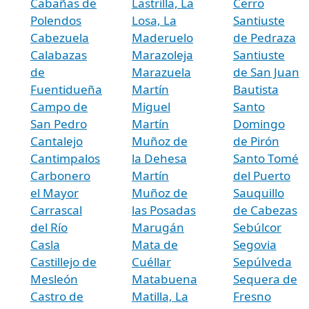
Cabañas de
Lastrilla, La
Cerro
Polendos
Losa, La
Santiuste
Cabezuela
Maderuelo
de Pedraza
Calabazas
Marazoleja
Santiuste
de
Marazuela
de San Juan
Fuentidueña
Martín
Bautista
Campo de
Miguel
Santo
San Pedro
Martín
Domingo
Cantalejo
Muñoz de
de Pirón
Cantimpalos
la Dehesa
Santo Tomé
Carbonero
Martín
del Puerto
el Mayor
Muñoz de
Sauquillo
Carrascal
las Posadas
de Cabezas
del Río
Marugán
Sebúlcor
Casla
Mata de
Segovia
Castillejo de
Cuéllar
Sepúlveda
Mesleón
Matabuena
Sequera de
Castro de
Matilla, La
Fresno