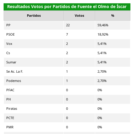
Resultados Votos por Partidos de Fuente el Olmo de Íscar
Partidos
Votos
%
PP
22
59,46%
PSOE
7
18,92%
Vox
2
5,41%
Cs
2
5,41%
Sumar
2
5,41%
Se Ac. La F.
1
2,70%
Podemos
1
2,70%
PFAC
0
0%
PH
0
0%
Piratas
0
0%
PCTE
0
0%
PMR
0
0%