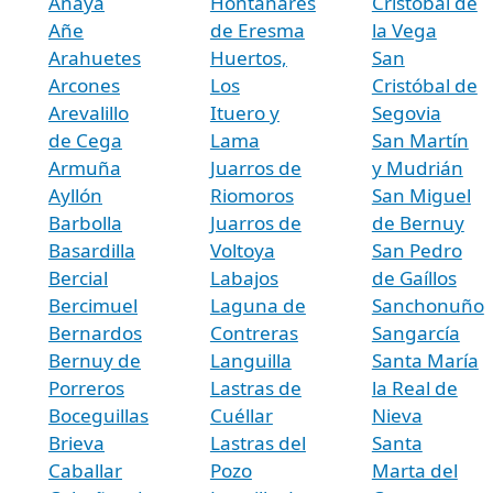
Anaya
Hontanares
Cristóbal de
Añe
de Eresma
la Vega
Arahuetes
Huertos,
San
Arcones
Los
Cristóbal de
Arevalillo
Ituero y
Segovia
de Cega
Lama
San Martín
Armuña
Juarros de
y Mudrián
Ayllón
Riomoros
San Miguel
Barbolla
Juarros de
de Bernuy
Basardilla
Voltoya
San Pedro
Bercial
Labajos
de Gaíllos
Bercimuel
Laguna de
Sanchonuño
Bernardos
Contreras
Sangarcía
Bernuy de
Languilla
Santa María
Porreros
Lastras de
la Real de
Boceguillas
Cuéllar
Nieva
Brieva
Lastras del
Santa
Caballar
Pozo
Marta del