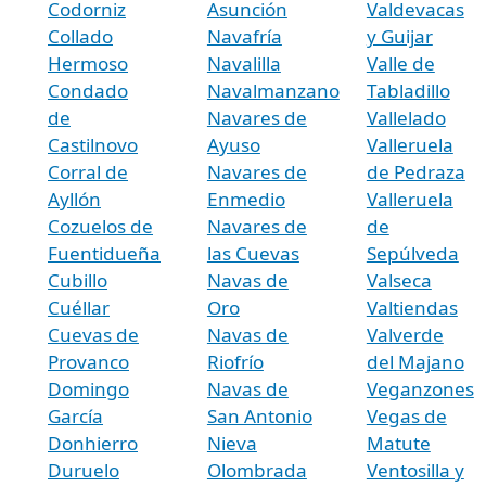
Codorniz
Asunción
Valdevacas
Collado
Navafría
y Guijar
Hermoso
Navalilla
Valle de
Condado
Navalmanzano
Tabladillo
de
Navares de
Vallelado
Castilnovo
Ayuso
Valleruela
Corral de
Navares de
de Pedraza
Ayllón
Enmedio
Valleruela
Cozuelos de
Navares de
de
Fuentidueña
las Cuevas
Sepúlveda
Cubillo
Navas de
Valseca
Cuéllar
Oro
Valtiendas
Cuevas de
Navas de
Valverde
Provanco
Riofrío
del Majano
Domingo
Navas de
Veganzones
García
San Antonio
Vegas de
Donhierro
Nieva
Matute
Duruelo
Olombrada
Ventosilla y