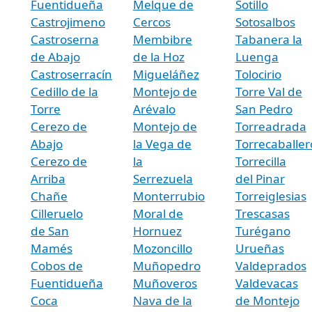
Fuentidueña
Melque de
Sotillo
Castrojimeno
Cercos
Sotosalbos
Castroserna
Membibre
Tabanera la
de Abajo
de la Hoz
Luenga
Castroserracín
Migueláñez
Tolocirio
Cedillo de la
Montejo de
Torre Val de
Torre
Arévalo
San Pedro
Cerezo de
Montejo de
Torreadrada
Abajo
la Vega de
Torrecaballer
Cerezo de
la
Torrecilla
Arriba
Serrezuela
del Pinar
Chañe
Monterrubio
Torreiglesias
Cilleruelo
Moral de
Trescasas
de San
Hornuez
Turégano
Mamés
Mozoncillo
Urueñas
Cobos de
Muñopedro
Valdeprados
Fuentidueña
Muñoveros
Valdevacas
Coca
Nava de la
de Montejo