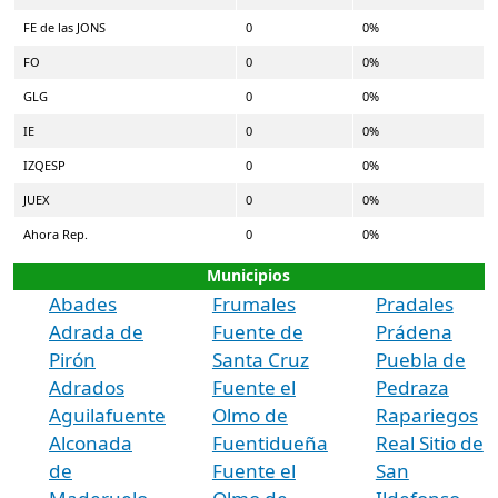
FE de las JONS
0
0%
FO
0
0%
GLG
0
0%
IE
0
0%
IZQESP
0
0%
JUEX
0
0%
Ahora Rep.
0
0%
Municipios
Abades
Frumales
Pradales
Adrada de
Fuente de
Prádena
Pirón
Santa Cruz
Puebla de
Adrados
Fuente el
Pedraza
Aguilafuente
Olmo de
Rapariegos
Alconada
Fuentidueña
Real Sitio de
de
Fuente el
San