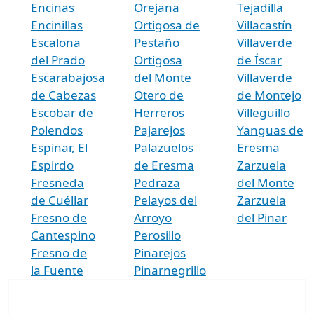
Encinas
Orejana
Tejadilla
Encinillas
Ortigosa de
Villacastín
Escalona
Pestaño
Villaverde
del Prado
Ortigosa
de Íscar
Escarabajosa
del Monte
Villaverde
de Cabezas
Otero de
de Montejo
Escobar de
Herreros
Villeguillo
Polendos
Pajarejos
Yanguas de
Espinar, El
Palazuelos
Eresma
Espirdo
de Eresma
Zarzuela
Fresneda
Pedraza
del Monte
de Cuéllar
Pelayos del
Zarzuela
Fresno de
Arroyo
del Pinar
Cantespino
Perosillo
Fresno de
Pinarejos
la Fuente
Pinarnegrillo