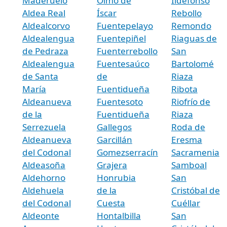
Maderuelo
Olmo de
Ildefonso
Aldea Real
Íscar
Rebollo
Aldealcorvo
Fuentepelayo
Remondo
Aldealengua
Fuentepiñel
Riaguas de
de Pedraza
Fuenterrebollo
San
Aldealengua
Fuentesaúco
Bartolomé
de Santa
de
Riaza
María
Fuentidueña
Ribota
Aldeanueva
Fuentesoto
Riofrío de
de la
Fuentidueña
Riaza
Serrezuela
Gallegos
Roda de
Aldeanueva
Garcillán
Eresma
del Codonal
Gomezserracín
Sacramenia
Aldeasoña
Grajera
Samboal
Aldehorno
Honrubia
San
Aldehuela
de la
Cristóbal de
del Codonal
Cuesta
Cuéllar
Aldeonte
Hontalbilla
San