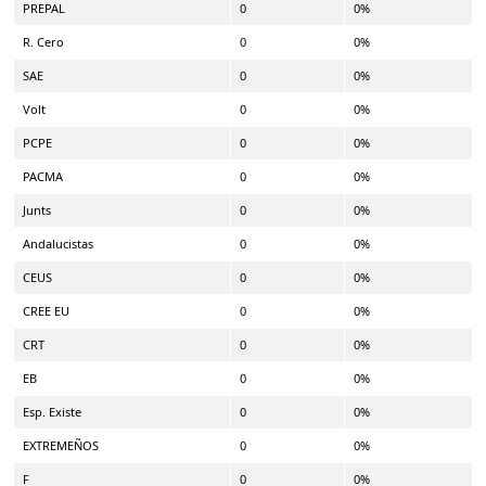
PREPAL
0
0%
R. Cero
0
0%
SAE
0
0%
Volt
0
0%
PCPE
0
0%
PACMA
0
0%
Junts
0
0%
Andalucistas
0
0%
CEUS
0
0%
CREE EU
0
0%
CRT
0
0%
EB
0
0%
Esp. Existe
0
0%
EXTREMEÑOS
0
0%
F
0
0%