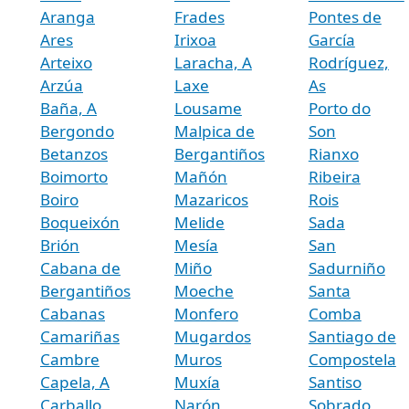
Aranga
Frades
Pontes de
Ares
Irixoa
García
Arteixo
Laracha, A
Rodríguez,
Arzúa
Laxe
As
Baña, A
Lousame
Porto do
Bergondo
Malpica de
Son
Betanzos
Bergantiños
Rianxo
Boimorto
Mañón
Ribeira
Boiro
Mazaricos
Rois
Boqueixón
Melide
Sada
Brión
Mesía
San
Cabana de
Miño
Sadurniño
Bergantiños
Moeche
Santa
Cabanas
Monfero
Comba
Camariñas
Mugardos
Santiago de
Cambre
Muros
Compostela
Capela, A
Muxía
Santiso
Carballo
Narón
Sobrado