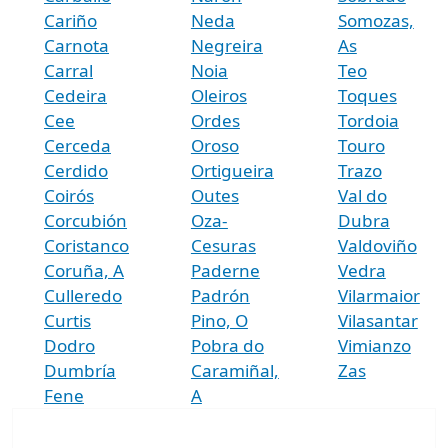
Cariño
Neda
Somozas,
Carnota
Negreira
As
Carral
Noia
Teo
Cedeira
Oleiros
Toques
Cee
Ordes
Tordoia
Cerceda
Oroso
Touro
Cerdido
Ortigueira
Trazo
Coirós
Outes
Val do
Corcubión
Oza-
Dubra
Coristanco
Cesuras
Valdoviño
Coruña, A
Paderne
Vedra
Culleredo
Padrón
Vilarmaior
Curtis
Pino, O
Vilasantar
Dodro
Pobra do
Vimianzo
Dumbría
Caramiñal,
Zas
Fene
A