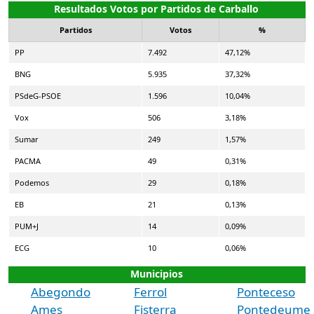
Resultados Votos por Partidos de Carballo
Partidos
Votos
%
PP
7.492
47,12%
BNG
5.935
37,32%
PSdeG-PSOE
1.596
10,04%
Vox
506
3,18%
Sumar
249
1,57%
PACMA
49
0,31%
Podemos
29
0,18%
EB
21
0,13%
PUM+J
14
0,09%
ECG
10
0,06%
Municipios
Abegondo
Ferrol
Ponteceso
Ames
Fisterra
Pontedeume