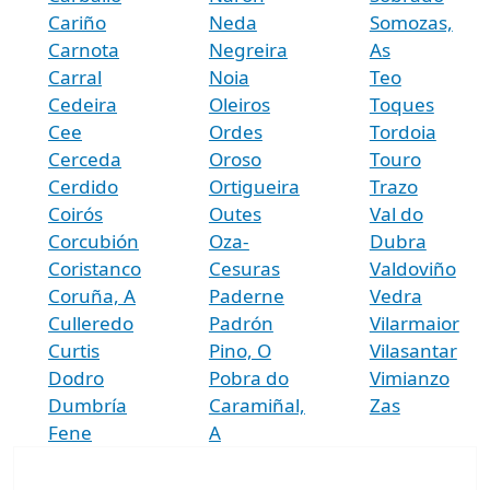
Cariño
Neda
Somozas,
Carnota
Negreira
As
Carral
Noia
Teo
Cedeira
Oleiros
Toques
Cee
Ordes
Tordoia
Cerceda
Oroso
Touro
Cerdido
Ortigueira
Trazo
Coirós
Outes
Val do
Corcubión
Oza-
Dubra
Coristanco
Cesuras
Valdoviño
Coruña, A
Paderne
Vedra
Culleredo
Padrón
Vilarmaior
Curtis
Pino, O
Vilasantar
Dodro
Pobra do
Vimianzo
Dumbría
Caramiñal,
Zas
Fene
A