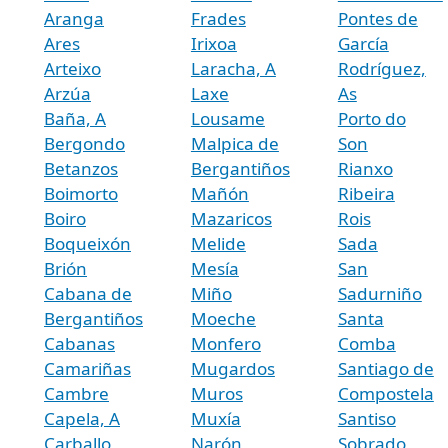
Aranga
Frades
Pontes de
Ares
Irixoa
García
Arteixo
Laracha, A
Rodríguez,
Arzúa
Laxe
As
Baña, A
Lousame
Porto do
Bergondo
Malpica de
Son
Betanzos
Bergantiños
Rianxo
Boimorto
Mañón
Ribeira
Boiro
Mazaricos
Rois
Boqueixón
Melide
Sada
Brión
Mesía
San
Cabana de
Miño
Sadurniño
Bergantiños
Moeche
Santa
Cabanas
Monfero
Comba
Camariñas
Mugardos
Santiago de
Cambre
Muros
Compostela
Capela, A
Muxía
Santiso
Carballo
Narón
Sobrado