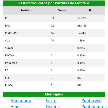
Resultados Votos por Partidos de Monfero
Partidos
Votos
%
PP
539
56,32%
BNG
224
23,41%
PSdeG-PSOE
165
17,24%
Vox
18
1,88%
Sumar
8
0,84%
PACMA
1
0,10%
Podemos
1
0,10%
EB
1
0,10%
ECG
0
0%
PUM+J
0
0%
Municipios
Abegondo
Ferrol
Ponteceso
Ames
Fisterra
Pontedeume