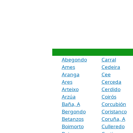
Abegondo
Carral
Ames
Cedeira
Aranga
Cee
Ares
Cerceda
Arteixo
Cerdido
Arzúa
Coirós
Baña, A
Corcubión
Bergondo
Coristanco
Betanzos
Coruña, A
Boimorto
Culleredo