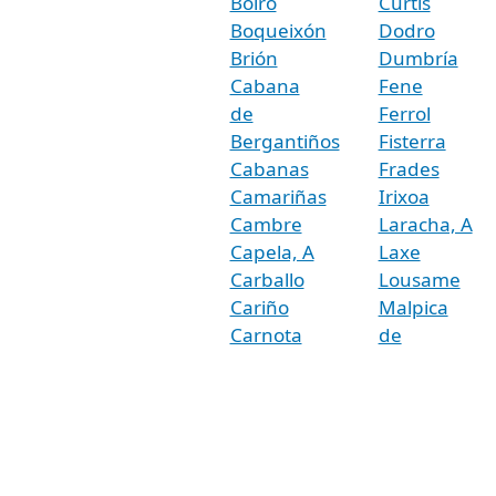
Boiro
Curtis
Boqueixón
Dodro
Brión
Dumbría
Cabana
Fene
de
Ferrol
Bergantiños
Fisterra
Cabanas
Frades
Camariñas
Irixoa
Cambre
Laracha, A
Capela, A
Laxe
Carballo
Lousame
Cariño
Malpica
Carnota
de