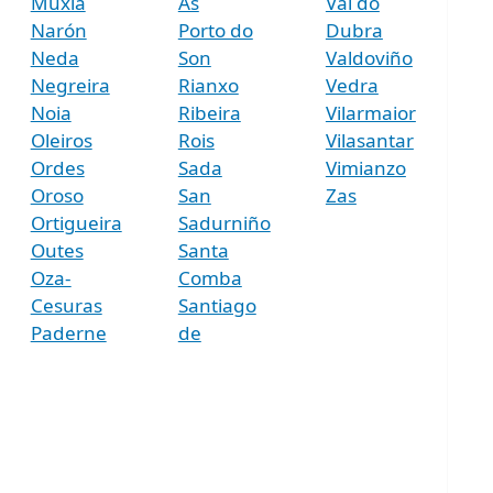
Muxía
As
Val do
Narón
Porto do
Dubra
Neda
Son
Valdoviño
Negreira
Rianxo
Vedra
Noia
Ribeira
Vilarmaior
Oleiros
Rois
Vilasantar
Ordes
Sada
Vimianzo
Oroso
San
Zas
Ortigueira
Sadurniño
Outes
Santa
Oza-
Comba
Cesuras
Santiago
Paderne
de