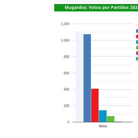
Mugardos: Votos por Partidos 202
1.200
1.000
800
600
400
200
0
Votos