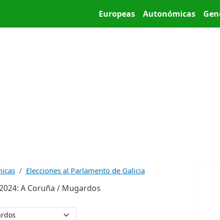
Pasar al contenido principal
Main menu
Europeas
Autonómicas
Gen
micas
Elecciones al Parlamento de Galicia
a 2024: A Coruña / Mugardos