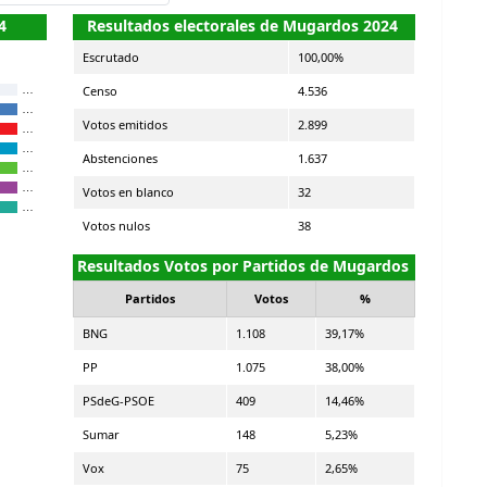
4
Resultados electorales de Mugardos 2024
Escrutado
100,00%
Censo
4.536
…
…
Votos emitidos
2.899
…
…
Abstenciones
1.637
…
…
Votos en blanco
32
…
Votos nulos
38
Resultados Votos por Partidos de Mugardos
Partidos
Votos
%
BNG
1.108
39,17%
PP
1.075
38,00%
PSdeG-PSOE
409
14,46%
Sumar
148
5,23%
Vox
75
2,65%