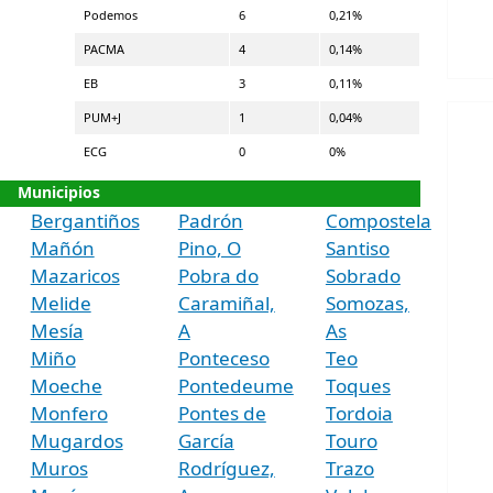
Podemos
6
0,21%
PACMA
4
0,14%
EB
3
0,11%
PUM+J
1
0,04%
ECG
0
0%
Municipios
Bergantiños
Padrón
Compostela
Mañón
Pino, O
Santiso
Mazaricos
Pobra do
Sobrado
Melide
Caramiñal,
Somozas,
Mesía
A
As
Miño
Ponteceso
Teo
Moeche
Pontedeume
Toques
Monfero
Pontes de
Tordoia
Mugardos
García
Touro
Muros
Rodríguez,
Trazo