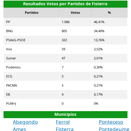
Resultados Votos por Partidos de Fisterra
Partidos
Votos
%
PP
1.086
46,41%
BNG
805
34,40%
PSdeG-PSOE
322
13,76%
Vox
59
2,52%
Sumar
47
2,01%
Podemos
7
0,30%
ECG
5
0,21%
PACMA
5
0,21%
EB
4
0,17%
PUM+J
0
0%
Municipios
Abegondo
Ferrol
Ponteceso
Ames
Fisterra
Pontedeume