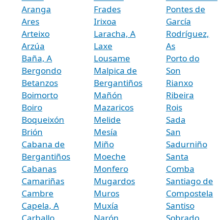
Aranga
Frades
Pontes de
Ares
Irixoa
García
Arteixo
Laracha, A
Rodríguez,
Arzúa
Laxe
As
Baña, A
Lousame
Porto do
Bergondo
Malpica de
Son
Betanzos
Bergantiños
Rianxo
Boimorto
Mañón
Ribeira
Boiro
Mazaricos
Rois
Boqueixón
Melide
Sada
Brión
Mesía
San
Cabana de
Miño
Sadurniño
Bergantiños
Moeche
Santa
Cabanas
Monfero
Comba
Camariñas
Mugardos
Santiago de
Cambre
Muros
Compostela
Capela, A
Muxía
Santiso
Carballo
Narón
Sobrado