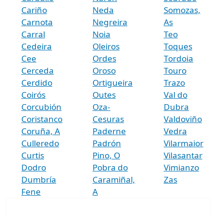
Cariño
Neda
Somozas,
Carnota
Negreira
As
Carral
Noia
Teo
Cedeira
Oleiros
Toques
Cee
Ordes
Tordoia
Cerceda
Oroso
Touro
Cerdido
Ortigueira
Trazo
Coirós
Outes
Val do
Corcubión
Oza-
Dubra
Coristanco
Cesuras
Valdoviño
Coruña, A
Paderne
Vedra
Culleredo
Padrón
Vilarmaior
Curtis
Pino, O
Vilasantar
Dodro
Pobra do
Vimianzo
Dumbría
Caramiñal,
Zas
Fene
A