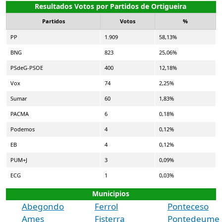
Resultados Votos por Partidos de Ortigueira
Partidos
Votos
%
PP
1.909
58,13%
BNG
823
25,06%
PSdeG-PSOE
400
12,18%
Vox
74
2,25%
Sumar
60
1,83%
PACMA
6
0,18%
Podemos
4
0,12%
EB
4
0,12%
PUM+J
3
0,09%
ECG
1
0,03%
Municipios
Abegondo
Ferrol
Ponteceso
Ames
Fisterra
Pontedeume