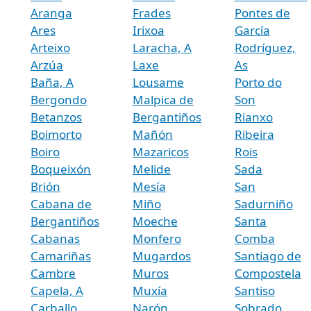
Aranga
Frades
Pontes de
Ares
Irixoa
García
Arteixo
Laracha, A
Rodríguez,
Arzúa
Laxe
As
Baña, A
Lousame
Porto do
Bergondo
Malpica de
Son
Betanzos
Bergantiños
Rianxo
Boimorto
Mañón
Ribeira
Boiro
Mazaricos
Rois
Boqueixón
Melide
Sada
Brión
Mesía
San
Cabana de
Miño
Sadurniño
Bergantiños
Moeche
Santa
Cabanas
Monfero
Comba
Camariñas
Mugardos
Santiago de
Cambre
Muros
Compostela
Capela, A
Muxía
Santiso
Carballo
Narón
Sobrado