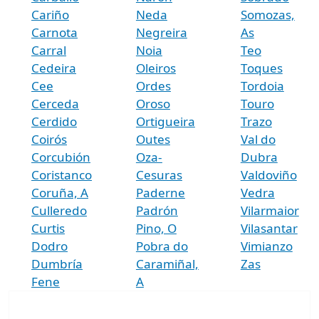
Cariño
Neda
Somozas,
Carnota
Negreira
As
Carral
Noia
Teo
Cedeira
Oleiros
Toques
Cee
Ordes
Tordoia
Cerceda
Oroso
Touro
Cerdido
Ortigueira
Trazo
Coirós
Outes
Val do
Corcubión
Oza-
Dubra
Coristanco
Cesuras
Valdoviño
Coruña, A
Paderne
Vedra
Culleredo
Padrón
Vilarmaior
Curtis
Pino, O
Vilasantar
Dodro
Pobra do
Vimianzo
Dumbría
Caramiñal,
Zas
Fene
A