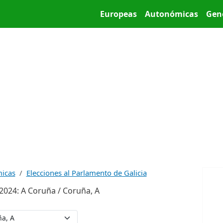
Pasar al contenido principal
Main menu
Europeas
Autonómicas
Gen
micas
Elecciones al Parlamento de Galicia
 2024: A Coruña / Coruña, A