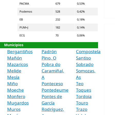
PACMA
679
0,53%
Podemos
528
0,42%
EB
232
0,18%
PUM+J
182
0,14%
ECG
70
0,06%
Municipios
Bergantiños
Padrón
Compostela
Mañón
Pino, O
Santiso
Mazaricos
Pobra do
Sobrado
Melide
Caramiñal,
Somozas,
Mesía
A
As
Miño
Ponteceso
Teo
Moeche
Pontedeume
Toques
Monfero
Pontes de
Tordoia
Mugardos
García
Touro
Muros
Rodríguez,
Trazo