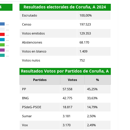
4
Resultados electorales de Coruña, A 2024
Escrutado
100,00%
Censo
197.523
…
…
Votos emitidos
129.353
…
…
Abstenciones
68.170
…
…
Votos en blanco
1.409
…
Votos nulos
752
Resultados Votos por Partidos de Coruña, A
Partidos
Votos
%
PP
57.558
45,25%
BNG
42.775
33,63%
PSdeG-PSOE
18.817
14,79%
Sumar
3.181
2,50%
Vox
3.170
2,49%