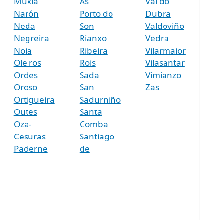
Muxía
As
Val do
Narón
Porto do
Dubra
Neda
Son
Valdoviño
Negreira
Rianxo
Vedra
Noia
Ribeira
Vilarmaior
Oleiros
Rois
Vilasantar
Ordes
Sada
Vimianzo
Oroso
San
Zas
Ortigueira
Sadurniño
Outes
Santa
Oza-
Comba
Cesuras
Santiago
Paderne
de