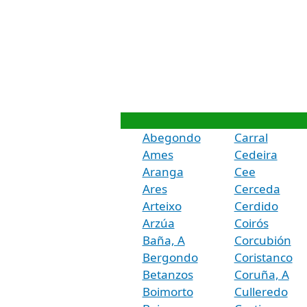
Abegondo
Carral
Ames
Cedeira
Aranga
Cee
Ares
Cerceda
Arteixo
Cerdido
Arzúa
Coirós
Baña, A
Corcubión
Bergondo
Coristanco
Betanzos
Coruña, A
Boimorto
Culleredo