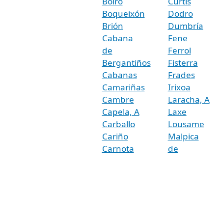
Boiro
Curtis
Boqueixón
Dodro
Brión
Dumbría
Cabana
Fene
de
Ferrol
Bergantiños
Fisterra
Cabanas
Frades
Camariñas
Irixoa
Cambre
Laracha, A
Capela, A
Laxe
Carballo
Lousame
Cariño
Malpica
Carnota
de