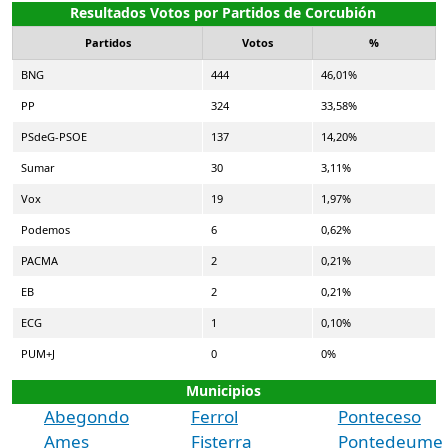
Resultados Votos por Partidos de Corcubión
Partidos
Votos
%
BNG
444
46,01%
PP
324
33,58%
PSdeG-PSOE
137
14,20%
Sumar
30
3,11%
Vox
19
1,97%
Podemos
6
0,62%
PACMA
2
0,21%
EB
2
0,21%
ECG
1
0,10%
PUM+J
0
0%
Municipios
Abegondo
Ferrol
Ponteceso
Ames
Fisterra
Pontedeume