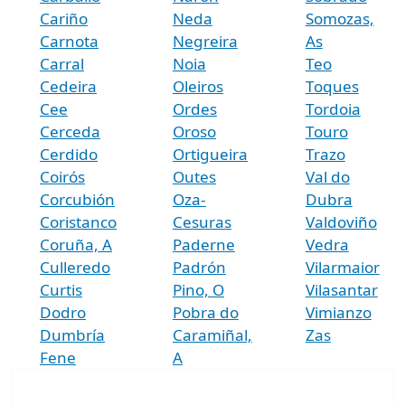
Cariño
Neda
Somozas,
Carnota
Negreira
As
Carral
Noia
Teo
Cedeira
Oleiros
Toques
Cee
Ordes
Tordoia
Cerceda
Oroso
Touro
Cerdido
Ortigueira
Trazo
Coirós
Outes
Val do
Corcubión
Oza-
Dubra
Coristanco
Cesuras
Valdoviño
Coruña, A
Paderne
Vedra
Culleredo
Padrón
Vilarmaior
Curtis
Pino, O
Vilasantar
Dodro
Pobra do
Vimianzo
Dumbría
Caramiñal,
Zas
Fene
A