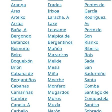
Aranga
Frades
Pontes de
Ares
Irixoa
García
Arteixo
Laracha, A
Rodríguez,
Arzúa
Laxe
As
Baña, A
Lousame
Porto do
Bergondo
Malpica de
Son
Betanzos
Bergantiños
Rianxo
Boimorto
Mañón
Ribeira
Boiro
Mazaricos
Rois
Boqueixón
Melide
Sada
Brión
Mesía
San
Cabana de
Miño
Sadurniño
Bergantiños
Moeche
Santa
Cabanas
Monfero
Comba
Camariñas
Mugardos
Santiago de
Cambre
Muros
Compostela
Capela, A
Muxía
Santiso
Carballo
Narón
Sobrado