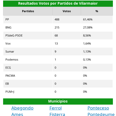
Resultados Votos por Partidos de Vilarmaior
Partidos
Votos
%
PP
488
61,46%
BNG
215
27,08%
PSdeG-PSOE
68
8,56%
Vox
13
1,64%
Sumar
9
1,13%
Podemos
1
0,13%
ECG
0
0%
PACMA
0
0%
EB
0
0%
PUM+J
0
0%
Municipios
Abegondo
Ferrol
Ponteceso
Ames
Fisterra
Pontedeume