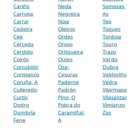
Cariño
Neda
Somozas,
Carnota
Negreira
As
Carral
Noia
Teo
Cedeira
Oleiros
Toques
Cee
Ordes
Tordoia
Cerceda
Oroso
Touro
Cerdido
Ortigueira
Trazo
Coirós
Outes
Val do
Corcubión
Oza-
Dubra
Coristanco
Cesuras
Valdoviño
Coruña, A
Paderne
Vedra
Culleredo
Padrón
Vilarmaior
Curtis
Pino, O
Vilasantar
Dodro
Pobra do
Vimianzo
Dumbría
Caramiñal,
Zas
Fene
A