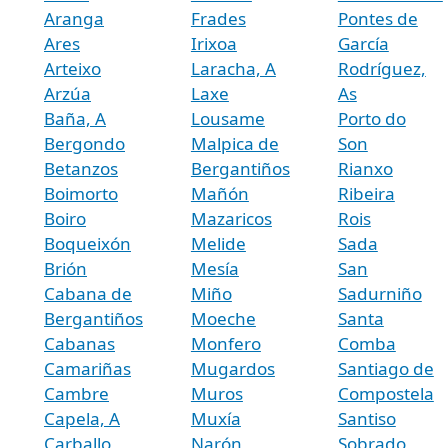
Aranga
Frades
Pontes de
Ares
Irixoa
García
Arteixo
Laracha, A
Rodríguez,
Arzúa
Laxe
As
Baña, A
Lousame
Porto do
Bergondo
Malpica de
Son
Betanzos
Bergantiños
Rianxo
Boimorto
Mañón
Ribeira
Boiro
Mazaricos
Rois
Boqueixón
Melide
Sada
Brión
Mesía
San
Cabana de
Miño
Sadurniño
Bergantiños
Moeche
Santa
Cabanas
Monfero
Comba
Camariñas
Mugardos
Santiago de
Cambre
Muros
Compostela
Capela, A
Muxía
Santiso
Carballo
Narón
Sobrado