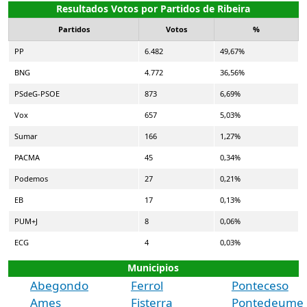
Resultados Votos por Partidos de Ribeira
Partidos
Votos
%
PP
6.482
49,67%
BNG
4.772
36,56%
PSdeG-PSOE
873
6,69%
Vox
657
5,03%
Sumar
166
1,27%
PACMA
45
0,34%
Podemos
27
0,21%
EB
17
0,13%
PUM+J
8
0,06%
ECG
4
0,03%
Municipios
Abegondo
Ferrol
Ponteceso
Ames
Fisterra
Pontedeume