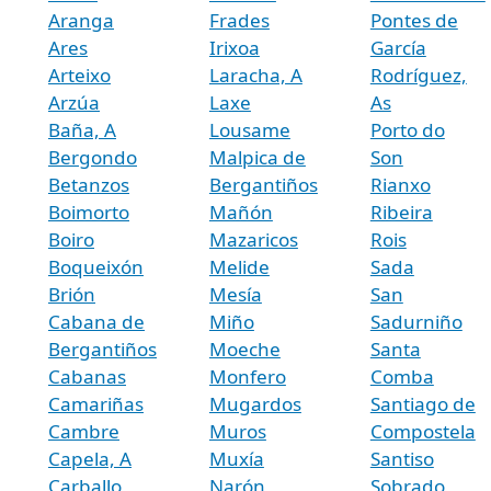
Aranga
Frades
Pontes de
Ares
Irixoa
García
Arteixo
Laracha, A
Rodríguez,
Arzúa
Laxe
As
Baña, A
Lousame
Porto do
Bergondo
Malpica de
Son
Betanzos
Bergantiños
Rianxo
Boimorto
Mañón
Ribeira
Boiro
Mazaricos
Rois
Boqueixón
Melide
Sada
Brión
Mesía
San
Cabana de
Miño
Sadurniño
Bergantiños
Moeche
Santa
Cabanas
Monfero
Comba
Camariñas
Mugardos
Santiago de
Cambre
Muros
Compostela
Capela, A
Muxía
Santiso
Carballo
Narón
Sobrado