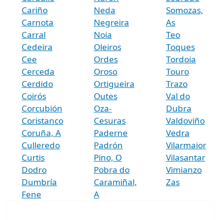
Cariño
Neda
Somozas,
Carnota
Negreira
As
Carral
Noia
Teo
Cedeira
Oleiros
Toques
Cee
Ordes
Tordoia
Cerceda
Oroso
Touro
Cerdido
Ortigueira
Trazo
Coirós
Outes
Val do
Corcubión
Oza-
Dubra
Coristanco
Cesuras
Valdoviño
Coruña, A
Paderne
Vedra
Culleredo
Padrón
Vilarmaior
Curtis
Pino, O
Vilasantar
Dodro
Pobra do
Vimianzo
Dumbría
Caramiñal,
Zas
Fene
A