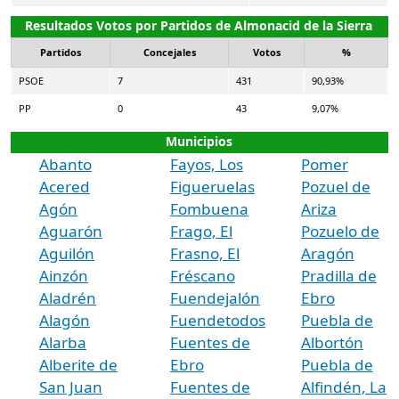
Resultados Votos por Partidos de Almonacid de la Sierra
Partidos
Concejales
Votos
%
PSOE
7
431
90,93%
PP
0
43
9,07%
Municipios
Abanto
Fayos, Los
Pomer
Acered
Figueruelas
Pozuel de
Agón
Fombuena
Ariza
Aguarón
Frago, El
Pozuelo de
Aguilón
Frasno, El
Aragón
Ainzón
Fréscano
Pradilla de
Aladrén
Fuendejalón
Ebro
Alagón
Fuendetodos
Puebla de
Alarba
Fuentes de
Albortón
Alberite de
Ebro
Puebla de
San Juan
Fuentes de
Alfindén, La