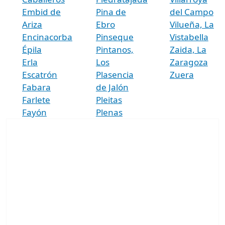
Embid de
Pina de
del Campo
Ariza
Ebro
Vilueña, La
Encinacorba
Pinseque
Vistabella
Épila
Pintanos,
Zaida, La
Erla
Los
Zaragoza
Escatrón
Plasencia
Zuera
Fabara
de Jalón
Farlete
Pleitas
Fayón
Plenas