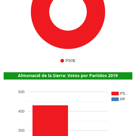
7
PSOE
Almonacid de la Sierra: Votos por Partidos 2019
500
PS…
PP
400
300