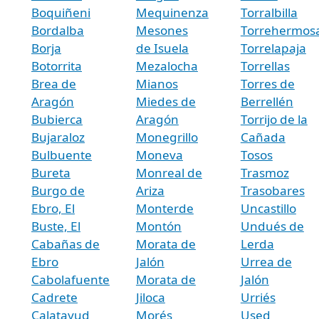
Boquiñeni
Mequinenza
Torralbilla
Bordalba
Mesones
Torrehermos
Borja
de Isuela
Torrelapaja
Botorrita
Mezalocha
Torrellas
Brea de
Mianos
Torres de
Aragón
Miedes de
Berrellén
Bubierca
Aragón
Torrijo de la
Bujaraloz
Monegrillo
Cañada
Bulbuente
Moneva
Tosos
Bureta
Monreal de
Trasmoz
Burgo de
Ariza
Trasobares
Ebro, El
Monterde
Uncastillo
Buste, El
Montón
Undués de
Cabañas de
Morata de
Lerda
Ebro
Jalón
Urrea de
Cabolafuente
Morata de
Jalón
Cadrete
Jiloca
Urriés
Calatayud
Morés
Used