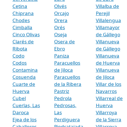
Cetina
Olvés
Villalba de
Chiprana
Orcajo
Perejil
Chodes
Orera
Villalengua
Cimballa
Orés
Villamayor
Cinco Olivas
Oseja
de Gállego
Clarés de
Osera de
Villanueva
Ribota
Ebro
de Gállego
Codo
Paniza
Villanueva
Codos
Paracuellos
de Huerva
Contamina
de Jiloca
Villanueva
Cosuenda
Paracuellos
de Jiloca
Cuarte de
de la Ribera
Villar de los
Huerva
Pastriz
Navarros
Cubel
Pedrola
Villarreal de
Cuerlas, Las
Pedrosas,
Huerva
Daroca
Las
Villarroya
Ejea de los
Perdiguera
de la Sierra
Caballeros
Piedratajada
Villarroya