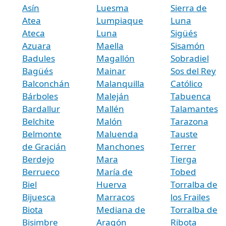
Asín
Luesma
Sierra de
Atea
Lumpiaque
Luna
Ateca
Luna
Sigüés
Azuara
Maella
Sisamón
Badules
Magallón
Sobradiel
Bagüés
Mainar
Sos del Rey
Balconchán
Malanquilla
Católico
Bárboles
Maleján
Tabuenca
Bardallur
Mallén
Talamantes
Belchite
Malón
Tarazona
Belmonte
Maluenda
Tauste
de Gracián
Manchones
Terrer
Berdejo
Mara
Tierga
Berrueco
María de
Tobed
Biel
Huerva
Torralba de
Bijuesca
Marracos
los Frailes
Biota
Mediana de
Torralba de
Bisimbre
Aragón
Ribota