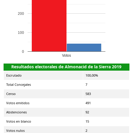
200
100
0
Votos
Resultados electorales de Almonacid de la Sierra 2019
Escrutado
100,00%
Total Concejales
7
Censo
583
Votos emitidos
491
Abstenciones
92
Votos en blanco
15
Votos nulos
2