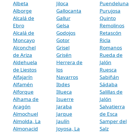
Albeta
Jiloca
Puendeluna
Alborge
Gallocanta
Purujosa
Alcalá de
Gallur
Quinto
Ebro
Gelsa
Remolinos
Alcalá de
Godojos
Retascón
Moncayo
Gotor
Ricla
Alconchel
Grisel
Romanos
de Ariza
Grisén
Rueda de
Aldehuela
Herrera de
Jalón
de Liestos
los
Ruesca
Alfajarín
Navarros
Sabiñán
Alfamén
Ibdes
Sádaba
Alforque
Illueca
Salillas de
Alhama de
Isuerre
Jalón
Aragón
Jaraba
Salvatierra
Almochuel
Jarque
de Esca
Almolda, La
Jaulín
Samper del
Almonacid
Joyosa, La
Salz