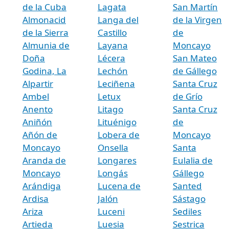
de la Cuba
Lagata
San Martín
Almonacid
Langa del
de la Virgen
de la Sierra
Castillo
de
Almunia de
Layana
Moncayo
Doña
Lécera
San Mateo
Godina, La
Lechón
de Gállego
Alpartir
Leciñena
Santa Cruz
Ambel
Letux
de Grío
Anento
Litago
Santa Cruz
Aniñón
Lituénigo
de
Añón de
Lobera de
Moncayo
Moncayo
Onsella
Santa
Aranda de
Longares
Eulalia de
Moncayo
Longás
Gállego
Arándiga
Lucena de
Santed
Ardisa
Jalón
Sástago
Ariza
Luceni
Sediles
Artieda
Luesia
Sestrica