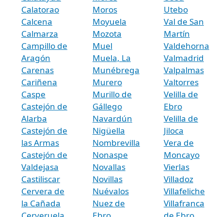
Calatorao
Moros
Utebo
Calcena
Moyuela
Val de San
Calmarza
Mozota
Martín
Campillo de
Muel
Valdehorna
Aragón
Muela, La
Valmadrid
Carenas
Munébrega
Valpalmas
Cariñena
Murero
Valtorres
Caspe
Murillo de
Velilla de
Castejón de
Gállego
Ebro
Alarba
Navardún
Velilla de
Castejón de
Nigüella
Jiloca
las Armas
Nombrevilla
Vera de
Castejón de
Nonaspe
Moncayo
Valdejasa
Novallas
Vierlas
Castiliscar
Novillas
Villadoz
Cervera de
Nuévalos
Villafeliche
la Cañada
Nuez de
Villafranca
Cerveruela
Ebro
de Ebro