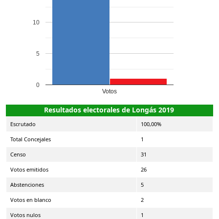
10
5
0
Votos
Resultados electorales de Longás 2019
Escrutado
100,00%
Total Concejales
1
Censo
31
Votos emitidos
26
Abstenciones
5
Votos en blanco
2
Votos nulos
1