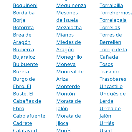
Boquiñeni
Mequinenza
Torralbilla
Bordalba
Mesones
Torrehermos
Borja
de Isuela
Torrelapaja
Botorrita
Mezalocha
Torrellas
Brea de
Mianos
Torres de
Aragón
Miedes de
Berrellén
Bubierca
Aragón
Torrijo de la
Bujaraloz
Monegrillo
Cañada
Bulbuente
Moneva
Tosos
Bureta
Monreal de
Trasmoz
Burgo de
Ariza
Trasobares
Ebro, El
Monterde
Uncastillo
Buste, El
Montón
Undués de
Cabañas de
Morata de
Lerda
Ebro
Jalón
Urrea de
Cabolafuente
Morata de
Jalón
Cadrete
Jiloca
Urriés
Calatayud
Morés
Used