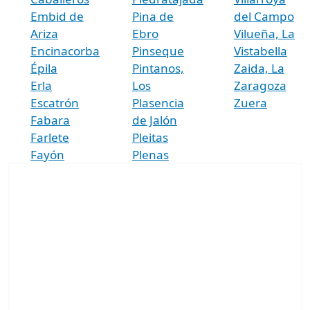
Embid de
Pina de
del Campo
Ariza
Ebro
Vilueña, La
Encinacorba
Pinseque
Vistabella
Épila
Pintanos,
Zaida, La
Erla
Los
Zaragoza
Escatrón
Plasencia
Zuera
Fabara
de Jalón
Farlete
Pleitas
Fayón
Plenas