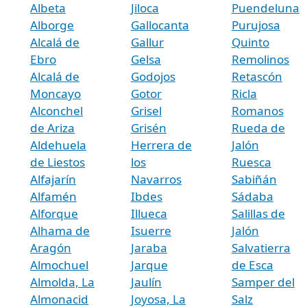
Albeta
Jiloca
Puendeluna
Alborge
Gallocanta
Purujosa
Alcalá de
Gallur
Quinto
Ebro
Gelsa
Remolinos
Alcalá de
Godojos
Retascón
Moncayo
Gotor
Ricla
Alconchel
Grisel
Romanos
de Ariza
Grisén
Rueda de
Aldehuela
Herrera de
Jalón
de Liestos
los
Ruesca
Alfajarín
Navarros
Sabiñán
Alfamén
Ibdes
Sádaba
Alforque
Illueca
Salillas de
Alhama de
Isuerre
Jalón
Aragón
Jaraba
Salvatierra
Almochuel
Jarque
de Esca
Almolda, La
Jaulín
Samper del
Almonacid
Joyosa, La
Salz