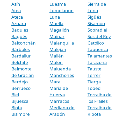
Asín
Luesma
Sierra de
Atea
Lumpiaque
Luna
Ateca
Luna
Sigüés
Azuara
Maella
Sisamón
Badules
Magallón
Sobradiel
Bagüés
Mainar
Sos del Rey
Balconchán
Malanquilla
Católico
Bárboles
Maleján
Tabuenca
Bardallur
Mallén
Talamantes
Belchite
Malón
Tarazona
Belmonte
Maluenda
Tauste
de Gracián
Manchones
Terrer
Berdejo
Mara
Tierga
Berrueco
María de
Tobed
Biel
Huerva
Torralba de
Bijuesca
Marracos
los Frailes
Biota
Mediana de
Torralba de
Bisimbre
Aragón
Ribota