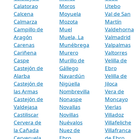
Calatorao
Moros
Utebo
Calcena
Moyuela
Val de San
Calmarza
Mozota
Martín
Campillo de
Muel
Valdehorna
Aragón
Muela, La
Valmadrid
Carenas
Munébrega
Valpalmas
Cariñena
Murero
Valtorres
Caspe
Murillo de
Velilla de
Castejón de
Gállego
Ebro
Alarba
Navardún
Velilla de
Castejón de
Nigüella
Jiloca
las Armas
Nombrevilla
Vera de
Castejón de
Nonaspe
Moncayo
Valdejasa
Novallas
Vierlas
Castiliscar
Novillas
Villadoz
Cervera de
Nuévalos
Villafeliche
la Cañada
Nuez de
Villafranca
Cerveruela
Ebro
de Ebro