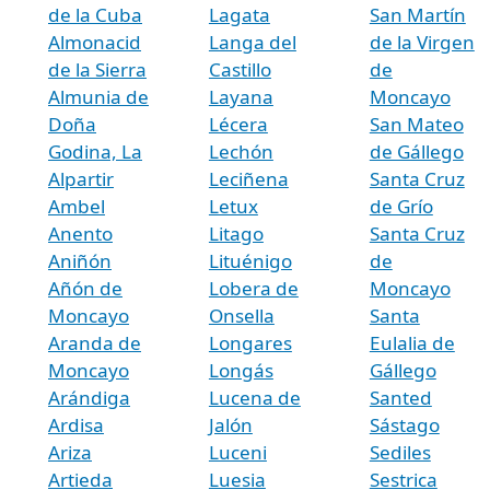
de la Cuba
Lagata
San Martín
Almonacid
Langa del
de la Virgen
de la Sierra
Castillo
de
Almunia de
Layana
Moncayo
Doña
Lécera
San Mateo
Godina, La
Lechón
de Gállego
Alpartir
Leciñena
Santa Cruz
Ambel
Letux
de Grío
Anento
Litago
Santa Cruz
Aniñón
Lituénigo
de
Añón de
Lobera de
Moncayo
Moncayo
Onsella
Santa
Aranda de
Longares
Eulalia de
Moncayo
Longás
Gállego
Arándiga
Lucena de
Santed
Ardisa
Jalón
Sástago
Ariza
Luceni
Sediles
Artieda
Luesia
Sestrica