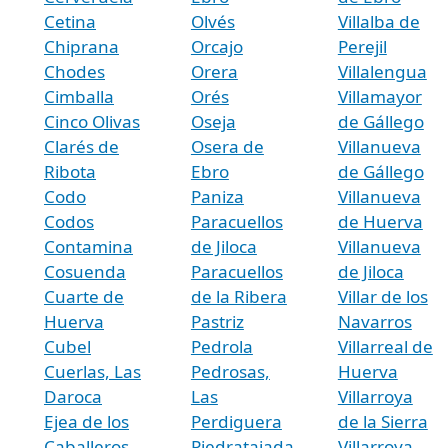
Cetina
Olvés
Villalba de
Chiprana
Orcajo
Perejil
Chodes
Orera
Villalengua
Cimballa
Orés
Villamayor
Cinco Olivas
Oseja
de Gállego
Clarés de
Osera de
Villanueva
Ribota
Ebro
de Gállego
Codo
Paniza
Villanueva
Codos
Paracuellos
de Huerva
Contamina
de Jiloca
Villanueva
Cosuenda
Paracuellos
de Jiloca
Cuarte de
de la Ribera
Villar de los
Huerva
Pastriz
Navarros
Cubel
Pedrola
Villarreal de
Cuerlas, Las
Pedrosas,
Huerva
Daroca
Las
Villarroya
Ejea de los
Perdiguera
de la Sierra
Caballeros
Piedratajada
Villarroya