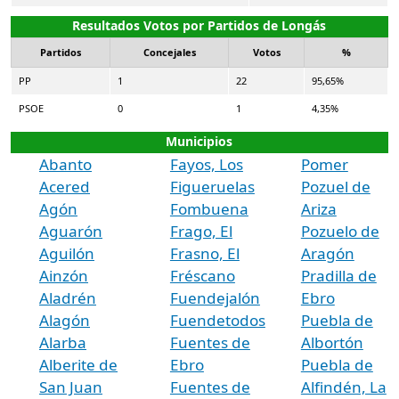
Resultados Votos por Partidos de Longás
Partidos
Concejales
Votos
%
PP
1
22
95,65%
PSOE
0
1
4,35%
Municipios
Abanto
Fayos, Los
Pomer
Acered
Figueruelas
Pozuel de
Agón
Fombuena
Ariza
Aguarón
Frago, El
Pozuelo de
Aguilón
Frasno, El
Aragón
Ainzón
Fréscano
Pradilla de
Aladrén
Fuendejalón
Ebro
Alagón
Fuendetodos
Puebla de
Alarba
Fuentes de
Albortón
Alberite de
Ebro
Puebla de
San Juan
Fuentes de
Alfindén, La