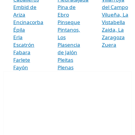
Embid de
Pina de
del Campo
Ariza
Ebro
Vilueña, La
Encinacorba
Pinseque
Vistabella
Épila
Pintanos,
Zaida, La
Erla
Los
Zaragoza
Escatrón
Plasencia
Zuera
Fabara
de Jalón
Farlete
Pleitas
Fayón
Plenas