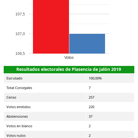
107,5
107,0
106,5
Votos
Resultados electorales de Plasencia de Jalón 2019
Escrutado
100,00%
Total Concejales
7
Censo
257
Votos emitidos
220
Abstenciones
37
Votos en blanco
2
Votos nulos
2