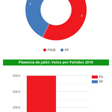
3
4
PSOE
PP
Plasencia de Jalón: Votos por Partidos 2019
109,0
PS…
PP
108,5
108,0