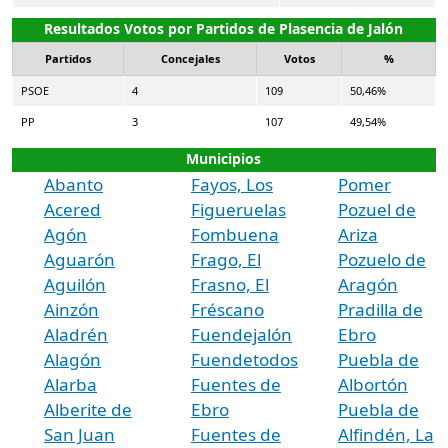
Resultados Votos por Partidos de Plasencia de Jalón
Partidos
Concejales
Votos
%
PSOE
4
109
50,46%
PP
3
107
49,54%
Municipios
Abanto
Fayos, Los
Pomer
Acered
Figueruelas
Pozuel de
Agón
Fombuena
Ariza
Aguarón
Frago, El
Pozuelo de
Aguilón
Frasno, El
Aragón
Ainzón
Fréscano
Pradilla de
Aladrén
Fuendejalón
Ebro
Alagón
Fuendetodos
Puebla de
Alarba
Fuentes de
Albortón
Alberite de
Ebro
Puebla de
San Juan
Fuentes de
Alfindén, La