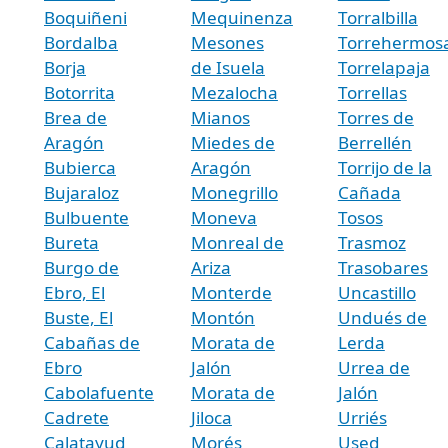
Boquiñeni
Mequinenza
Torralbilla
Bordalba
Mesones
Torrehermos
Borja
de Isuela
Torrelapaja
Botorrita
Mezalocha
Torrellas
Brea de
Mianos
Torres de
Aragón
Miedes de
Berrellén
Bubierca
Aragón
Torrijo de la
Bujaraloz
Monegrillo
Cañada
Bulbuente
Moneva
Tosos
Bureta
Monreal de
Trasmoz
Burgo de
Ariza
Trasobares
Ebro, El
Monterde
Uncastillo
Buste, El
Montón
Undués de
Cabañas de
Morata de
Lerda
Ebro
Jalón
Urrea de
Cabolafuente
Morata de
Jalón
Cadrete
Jiloca
Urriés
Calatayud
Morés
Used