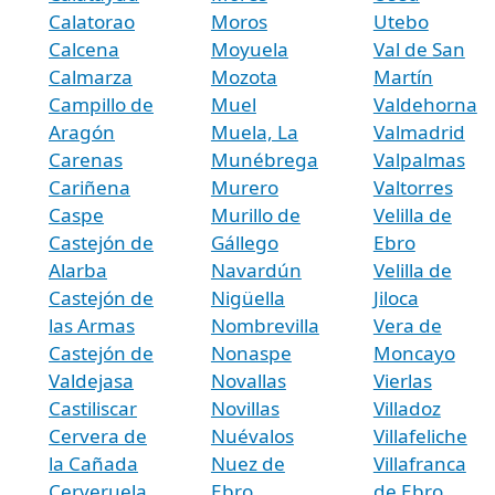
Calatorao
Moros
Utebo
Calcena
Moyuela
Val de San
Calmarza
Mozota
Martín
Campillo de
Muel
Valdehorna
Aragón
Muela, La
Valmadrid
Carenas
Munébrega
Valpalmas
Cariñena
Murero
Valtorres
Caspe
Murillo de
Velilla de
Castejón de
Gállego
Ebro
Alarba
Navardún
Velilla de
Castejón de
Nigüella
Jiloca
las Armas
Nombrevilla
Vera de
Castejón de
Nonaspe
Moncayo
Valdejasa
Novallas
Vierlas
Castiliscar
Novillas
Villadoz
Cervera de
Nuévalos
Villafeliche
la Cañada
Nuez de
Villafranca
Cerveruela
Ebro
de Ebro