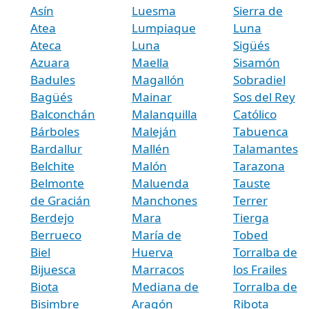
Asín
Luesma
Sierra de
Atea
Lumpiaque
Luna
Ateca
Luna
Sigüés
Azuara
Maella
Sisamón
Badules
Magallón
Sobradiel
Bagüés
Mainar
Sos del Rey
Balconchán
Malanquilla
Católico
Bárboles
Maleján
Tabuenca
Bardallur
Mallén
Talamantes
Belchite
Malón
Tarazona
Belmonte
Maluenda
Tauste
de Gracián
Manchones
Terrer
Berdejo
Mara
Tierga
Berrueco
María de
Tobed
Biel
Huerva
Torralba de
Bijuesca
Marracos
los Frailes
Biota
Mediana de
Torralba de
Bisimbre
Aragón
Ribota