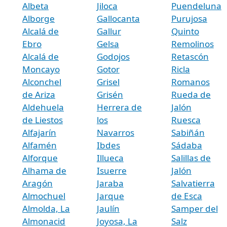
Albeta
Jiloca
Puendeluna
Alborge
Gallocanta
Purujosa
Alcalá de
Gallur
Quinto
Ebro
Gelsa
Remolinos
Alcalá de
Godojos
Retascón
Moncayo
Gotor
Ricla
Alconchel
Grisel
Romanos
de Ariza
Grisén
Rueda de
Aldehuela
Herrera de
Jalón
de Liestos
los
Ruesca
Alfajarín
Navarros
Sabiñán
Alfamén
Ibdes
Sádaba
Alforque
Illueca
Salillas de
Alhama de
Isuerre
Jalón
Aragón
Jaraba
Salvatierra
Almochuel
Jarque
de Esca
Almolda, La
Jaulín
Samper del
Almonacid
Joyosa, La
Salz