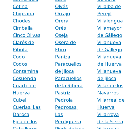
Cetina
Olvés
Villalba de
Chiprana
Orcajo
Perejil
Chodes
Orera
Villalengua
Cimballa
Orés
Villamayor
Cinco Olivas
Oseja
de Gállego
Clarés de
Osera de
Villanueva
Ribota
Ebro
de Gállego
Codo
Paniza
Villanueva
Codos
Paracuellos
de Huerva
Contamina
de Jiloca
Villanueva
Cosuenda
Paracuellos
de Jiloca
Cuarte de
de la Ribera
Villar de los
Huerva
Pastriz
Navarros
Cubel
Pedrola
Villarreal de
Cuerlas, Las
Pedrosas,
Huerva
Daroca
Las
Villarroya
Ejea de los
Perdiguera
de la Sierra
Caballeros
Piedratajada
Villarroya