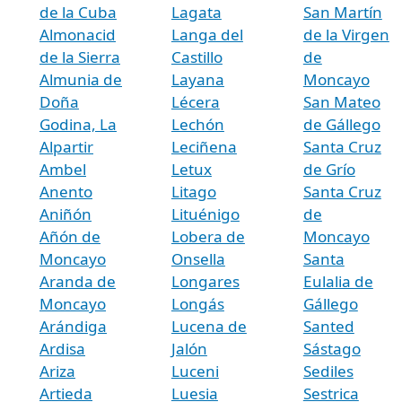
de la Cuba
Lagata
San Martín
Almonacid
Langa del
de la Virgen
de la Sierra
Castillo
de
Almunia de
Layana
Moncayo
Doña
Lécera
San Mateo
Godina, La
Lechón
de Gállego
Alpartir
Leciñena
Santa Cruz
Ambel
Letux
de Grío
Anento
Litago
Santa Cruz
Aniñón
Lituénigo
de
Añón de
Lobera de
Moncayo
Moncayo
Onsella
Santa
Aranda de
Longares
Eulalia de
Moncayo
Longás
Gállego
Arándiga
Lucena de
Santed
Ardisa
Jalón
Sástago
Ariza
Luceni
Sediles
Artieda
Luesia
Sestrica