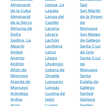
Almonacid
Joyosa, La
Salz
de la Cuba
Lagata
San Martín
Almonacid
Langa del
de la Virgen
de la Sierra
Castillo
de
Almunia de
Layana
Moncayo
Doña
Lécera
San Mateo
Godina, La
Lechón
de Gállego
Alpartir
Leciñena
Santa Cruz
Ambel
Letux
de Grío
Anento
Litago
Santa Cruz
Aniñón
Lituénigo
de
Añón de
Lobera de
Moncayo
Moncayo
Onsella
Santa
Aranda de
Longares
Eulalia de
Moncayo
Longás
Gállego
Arándiga
Lucena de
Santed
Ardisa
Jalón
Sástago
Ariza
Luceni
Sediles