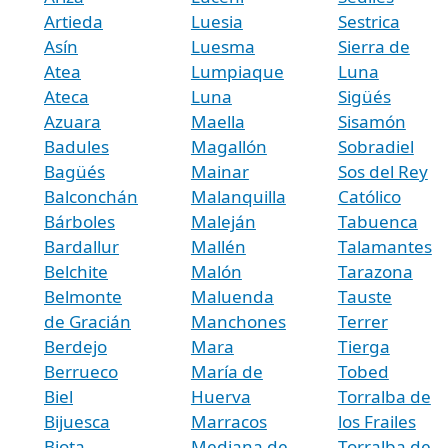
Artieda
Luesia
Sestrica
Asín
Luesma
Sierra de
Atea
Lumpiaque
Luna
Ateca
Luna
Sigüés
Azuara
Maella
Sisamón
Badules
Magallón
Sobradiel
Bagüés
Mainar
Sos del Rey
Balconchán
Malanquilla
Católico
Bárboles
Maleján
Tabuenca
Bardallur
Mallén
Talamantes
Belchite
Malón
Tarazona
Belmonte
Maluenda
Tauste
de Gracián
Manchones
Terrer
Berdejo
Mara
Tierga
Berrueco
María de
Tobed
Biel
Huerva
Torralba de
Bijuesca
Marracos
los Frailes
Biota
Mediana de
Torralba de