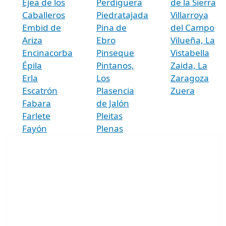
Ejea de los
Perdiguera
de la Sierra
Caballeros
Piedratajada
Villarroya
Embid de
Pina de
del Campo
Ariza
Ebro
Vilueña, La
Encinacorba
Pinseque
Vistabella
Épila
Pintanos,
Zaida, La
Erla
Los
Zaragoza
Escatrón
Plasencia
Zuera
Fabara
de Jalón
Farlete
Pleitas
Fayón
Plenas