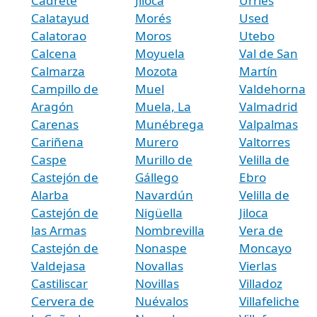
Cadrete
Jiloca
Urriés
Calatayud
Morés
Used
Calatorao
Moros
Utebo
Calcena
Moyuela
Val de San
Calmarza
Mozota
Martín
Campillo de
Muel
Valdehorna
Aragón
Muela, La
Valmadrid
Carenas
Munébrega
Valpalmas
Cariñena
Murero
Valtorres
Caspe
Murillo de
Velilla de
Castejón de
Gállego
Ebro
Alarba
Navardún
Velilla de
Castejón de
Nigüella
Jiloca
las Armas
Nombrevilla
Vera de
Castejón de
Nonaspe
Moncayo
Valdejasa
Novallas
Vierlas
Castiliscar
Novillas
Villadoz
Cervera de
Nuévalos
Villafeliche