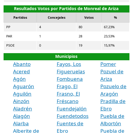
Resultados Votos por Partidos de Monreal de Ariza
Partidos
Concejales
Votos
%
PP
4
80
67,23%
PAR
1
28
23,53%
PSOE
0
19
15,97%
Municipios
Abanto
Fayos, Los
Pomer
Acered
Figueruelas
Pozuel de
Agón
Fombuena
Ariza
Aguarón
Frago, El
Pozuelo de
Aguilón
Frasno, El
Aragón
Ainzón
Fréscano
Pradilla de
Aladrén
Fuendejalón
Ebro
Alagón
Fuendetodos
Puebla de
Alarba
Fuentes de
Albortón
Alberite de
Ebro
Puebla de