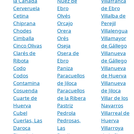
la Cañada
Nuez de
Villafranca
Cerveruela
Ebro
de Ebro
Cetina
Olvés
Villalba de
Chiprana
Orcajo
Perejil
Chodes
Orera
Villalengua
Cimballa
Orés
Villamayor
Cinco Olivas
Oseja
de Gállego
Clarés de
Osera de
Villanueva
Ribota
Ebro
de Gállego
Codo
Paniza
Villanueva
Codos
Paracuellos
de Huerva
Contamina
de Jiloca
Villanueva
Cosuenda
Paracuellos
de Jiloca
Cuarte de
de la Ribera
Villar de los
Huerva
Pastriz
Navarros
Cubel
Pedrola
Villarreal de
Cuerlas, Las
Pedrosas,
Huerva
Daroca
Las
Villarroya