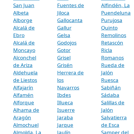
San Juan
Fuentes de
Alfindén, La
Albeta
Jiloca
Puendeluna
Alborge
Gallocanta
Purujosa
Alcalá de
Gallur
Quinto
Ebro
Gelsa
Remolinos
Alcalá de
Godojos
Retascón
Moncayo
Gotor
Ricla
Alconchel
Grisel
Romanos
de Ariza
Grisén
Rueda de
Aldehuela
Herrera de
Jalón
de Liestos
los
Ruesca
Alfajarín
Navarros
Sabiñán
Alfamén
Ibdes
Sádaba
Alforque
Illueca
Salillas de
Alhama de
Isuerre
Jalón
Aragón
Jaraba
Salvatierra
Almochuel
Jarque
de Esca
Almolda, La
Jaulín
Samper del