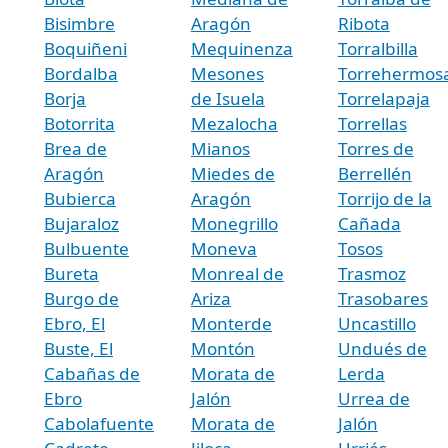
Bisimbre
Aragón
Ribota
Boquiñeni
Mequinenza
Torralbilla
Bordalba
Mesones
Torrehermos
Borja
de Isuela
Torrelapaja
Botorrita
Mezalocha
Torrellas
Brea de
Mianos
Torres de
Aragón
Miedes de
Berrellén
Bubierca
Aragón
Torrijo de la
Bujaraloz
Monegrillo
Cañada
Bulbuente
Moneva
Tosos
Bureta
Monreal de
Trasmoz
Burgo de
Ariza
Trasobares
Ebro, El
Monterde
Uncastillo
Buste, El
Montón
Undués de
Cabañas de
Morata de
Lerda
Ebro
Jalón
Urrea de
Cabolafuente
Morata de
Jalón