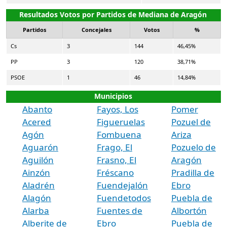
Resultados Votos por Partidos de Mediana de Aragón
Partidos
Concejales
Votos
%
Cs
3
144
46,45%
PP
3
120
38,71%
PSOE
1
46
14,84%
Municipios
Abanto
Fayos, Los
Pomer
Acered
Figueruelas
Pozuel de
Agón
Fombuena
Ariza
Aguarón
Frago, El
Pozuelo de
Aguilón
Frasno, El
Aragón
Ainzón
Fréscano
Pradilla de
Aladrén
Fuendejalón
Ebro
Alagón
Fuendetodos
Puebla de
Alarba
Fuentes de
Albortón
Alberite de
Ebro
Puebla de