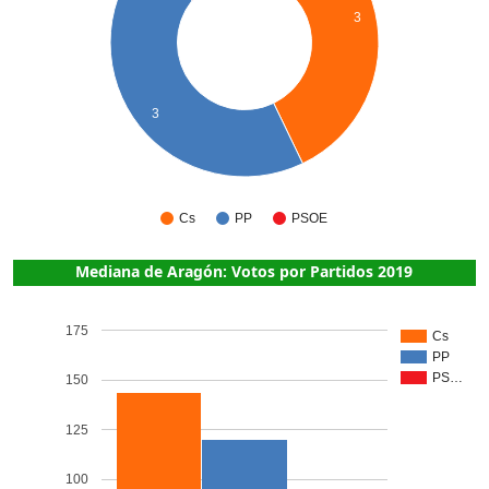
3
3
Cs
PP
PSOE
Mediana de Aragón: Votos por Partidos 2019
175
Cs
PP
PS…
150
125
100