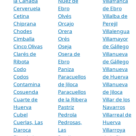
la Cañada
Nuez de
Villafranca
Cerveruela
Ebro
de Ebro
Cetina
Olvés
Villalba de
Chiprana
Orcajo
Perejil
Chodes
Orera
Villalengua
Cimballa
Orés
Villamayor
Cinco Olivas
Oseja
de Gállego
Clarés de
Osera de
Villanueva
Ribota
Ebro
de Gállego
Codo
Paniza
Villanueva
Codos
Paracuellos
de Huerva
Contamina
de Jiloca
Villanueva
Cosuenda
Paracuellos
de Jiloca
Cuarte de
de la Ribera
Villar de los
Huerva
Pastriz
Navarros
Cubel
Pedrola
Villarreal de
Cuerlas, Las
Pedrosas,
Huerva
Daroca
Las
Villarroya