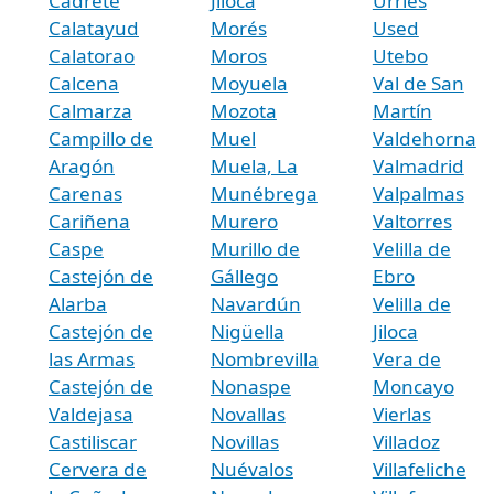
Cadrete
Jiloca
Urriés
Calatayud
Morés
Used
Calatorao
Moros
Utebo
Calcena
Moyuela
Val de San
Calmarza
Mozota
Martín
Campillo de
Muel
Valdehorna
Aragón
Muela, La
Valmadrid
Carenas
Munébrega
Valpalmas
Cariñena
Murero
Valtorres
Caspe
Murillo de
Velilla de
Castejón de
Gállego
Ebro
Alarba
Navardún
Velilla de
Castejón de
Nigüella
Jiloca
las Armas
Nombrevilla
Vera de
Castejón de
Nonaspe
Moncayo
Valdejasa
Novallas
Vierlas
Castiliscar
Novillas
Villadoz
Cervera de
Nuévalos
Villafeliche