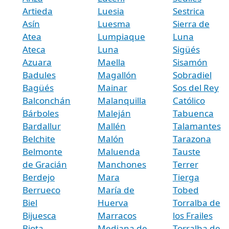
Artieda
Luesia
Sestrica
Asín
Luesma
Sierra de
Atea
Lumpiaque
Luna
Ateca
Luna
Sigüés
Azuara
Maella
Sisamón
Badules
Magallón
Sobradiel
Bagüés
Mainar
Sos del Rey
Balconchán
Malanquilla
Católico
Bárboles
Maleján
Tabuenca
Bardallur
Mallén
Talamantes
Belchite
Malón
Tarazona
Belmonte
Maluenda
Tauste
de Gracián
Manchones
Terrer
Berdejo
Mara
Tierga
Berrueco
María de
Tobed
Biel
Huerva
Torralba de
Bijuesca
Marracos
los Frailes
Biota
Mediana de
Torralba de