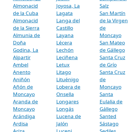
Almonacid
Joyosa, La
Salz
de la Cuba
Lagata
San Martín
Almonacid
Langa del
de la Virgen
de la Sierra
Castillo
de
Almunia de
Layana
Moncayo
Doña
Lécera
San Mateo
Godina, La
Lechón
de Gállego
Alpartir
Leciñena
Santa Cruz
Ambel
Letux
de Grío
Anento
Litago
Santa Cruz
Aniñón
Lituénigo
de
Añón de
Lobera de
Moncayo
Moncayo
Onsella
Santa
Aranda de
Longares
Eulalia de
Moncayo
Longás
Gállego
Arándiga
Lucena de
Santed
Ardisa
Jalón
Sástago
Ariza
Luceni
Sediles