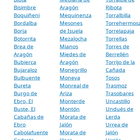
Bisimbre
Aragón
Ribota
Boquiñeni
Mequinenza
Torralbilla
Bordalba
Mesones
Torrehermos
Borja
de Isuela
Torrelapaja
Botorrita
Mezalocha
Torrellas
Brea de
Mianos
Torres de
Aragón
Miedes de
Berrellén
Bubierca
Aragón
Torrijo de la
Bujaraloz
Monegrillo
Cañada
Bulbuente
Moneva
Tosos
Bureta
Monreal de
Trasmoz
Burgo de
Ariza
Trasobares
Ebro, El
Monterde
Uncastillo
Buste, El
Montón
Undués de
Cabañas de
Morata de
Lerda
Ebro
Jalón
Urrea de
Cabolafuente
Morata de
Jalón