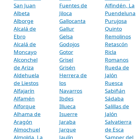
San Juan
Fuentes de
Alfindén, La
Albeta
Jiloca
Puendeluna
Alborge
Gallocanta
Purujosa
Alcalá de
Gallur
Quinto
Ebro
Gelsa
Remolinos
Alcalá de
Godojos
Retascón
Moncayo
Gotor
Ricla
Alconchel
Grisel
Romanos
de Ariza
Grisén
Rueda de
Aldehuela
Herrera de
Jalón
de Liestos
los
Ruesca
Alfajarín
Navarros
Sabiñán
Alfamén
Ibdes
Sádaba
Alforque
Illueca
Salillas de
Alhama de
Isuerre
Jalón
Aragón
Jaraba
Salvatierra
Almochuel
Jarque
de Esca
Almolda, La
Jaulín
Samper del