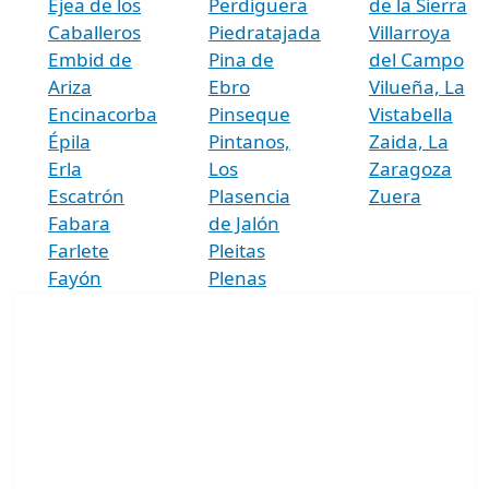
Ejea de los
Perdiguera
de la Sierra
Caballeros
Piedratajada
Villarroya
Embid de
Pina de
del Campo
Ariza
Ebro
Vilueña, La
Encinacorba
Pinseque
Vistabella
Épila
Pintanos,
Zaida, La
Erla
Los
Zaragoza
Escatrón
Plasencia
Zuera
Fabara
de Jalón
Farlete
Pleitas
Fayón
Plenas