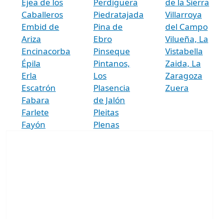
Ejea de los
Perdiguera
de la Sierra
Caballeros
Piedratajada
Villarroya
Embid de
Pina de
del Campo
Ariza
Ebro
Vilueña, La
Encinacorba
Pinseque
Vistabella
Épila
Pintanos,
Zaida, La
Erla
Los
Zaragoza
Escatrón
Plasencia
Zuera
Fabara
de Jalón
Farlete
Pleitas
Fayón
Plenas