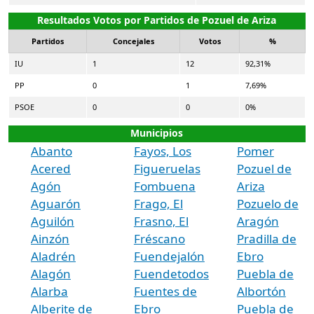
Resultados Votos por Partidos de Pozuel de Ariza
Partidos
Concejales
Votos
%
IU
1
12
92,31%
PP
0
1
7,69%
PSOE
0
0
0%
Municipios
Abanto
Fayos, Los
Pomer
Acered
Figueruelas
Pozuel de
Agón
Fombuena
Ariza
Aguarón
Frago, El
Pozuelo de
Aguilón
Frasno, El
Aragón
Ainzón
Fréscano
Pradilla de
Aladrén
Fuendejalón
Ebro
Alagón
Fuendetodos
Puebla de
Alarba
Fuentes de
Albortón
Alberite de
Ebro
Puebla de