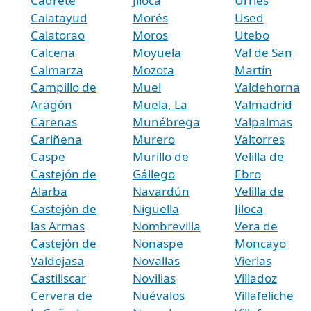
Cadrete
Jiloca
Urriés
Calatayud
Morés
Used
Calatorao
Moros
Utebo
Calcena
Moyuela
Val de San
Calmarza
Mozota
Martín
Campillo de
Muel
Valdehorna
Aragón
Muela, La
Valmadrid
Carenas
Munébrega
Valpalmas
Cariñena
Murero
Valtorres
Caspe
Murillo de
Velilla de
Castejón de
Gállego
Ebro
Alarba
Navardún
Velilla de
Castejón de
Nigüella
Jiloca
las Armas
Nombrevilla
Vera de
Castejón de
Nonaspe
Moncayo
Valdejasa
Novallas
Vierlas
Castiliscar
Novillas
Villadoz
Cervera de
Nuévalos
Villafeliche