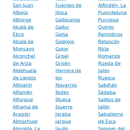
San Juan
Fuentes de
Alfindén, La
Albeta
Jiloca
Puendeluna
Alborge
Gallocanta
Purujosa
Alcalá de
Gallur
Quinto
Ebro
Gelsa
Remolinos
Alcalá de
Godojos
Retascón
Moncayo
Gotor
Ricla
Alconchel
Grisel
Romanos
de Ariza
Grisén
Rueda de
Aldehuela
Herrera de
Jalón
de Liestos
los
Ruesca
Alfajarín
Navarros
Sabiñán
Alfamén
Ibdes
Sádaba
Alforque
Illueca
Salillas de
Alhama de
Isuerre
Jalón
Aragón
Jaraba
Salvatierra
Almochuel
Jarque
de Esca
Almolda, La
Jaulín
Samper del