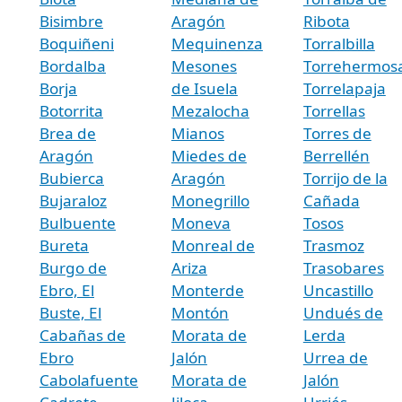
Bisimbre
Aragón
Ribota
Boquiñeni
Mequinenza
Torralbilla
Bordalba
Mesones
Torrehermos
Borja
de Isuela
Torrelapaja
Botorrita
Mezalocha
Torrellas
Brea de
Mianos
Torres de
Aragón
Miedes de
Berrellén
Bubierca
Aragón
Torrijo de la
Bujaraloz
Monegrillo
Cañada
Bulbuente
Moneva
Tosos
Bureta
Monreal de
Trasmoz
Burgo de
Ariza
Trasobares
Ebro, El
Monterde
Uncastillo
Buste, El
Montón
Undués de
Cabañas de
Morata de
Lerda
Ebro
Jalón
Urrea de
Cabolafuente
Morata de
Jalón