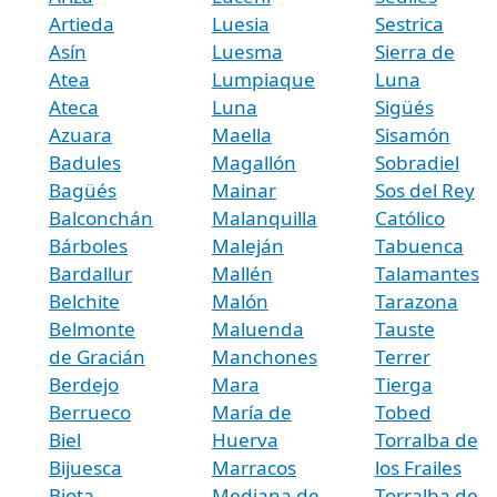
Artieda
Luesia
Sestrica
Asín
Luesma
Sierra de
Atea
Lumpiaque
Luna
Ateca
Luna
Sigüés
Azuara
Maella
Sisamón
Badules
Magallón
Sobradiel
Bagüés
Mainar
Sos del Rey
Balconchán
Malanquilla
Católico
Bárboles
Maleján
Tabuenca
Bardallur
Mallén
Talamantes
Belchite
Malón
Tarazona
Belmonte
Maluenda
Tauste
de Gracián
Manchones
Terrer
Berdejo
Mara
Tierga
Berrueco
María de
Tobed
Biel
Huerva
Torralba de
Bijuesca
Marracos
los Frailes
Biota
Mediana de
Torralba de