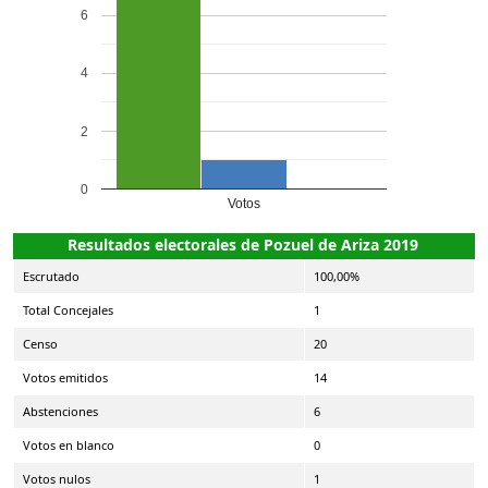
6
4
2
0
Votos
Resultados electorales de Pozuel de Ariza 2019
Escrutado
100,00%
Total Concejales
1
Censo
20
Votos emitidos
14
Abstenciones
6
Votos en blanco
0
Votos nulos
1