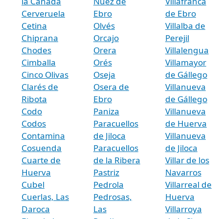
la Cañada
Nuez de
Villafranca
Cerveruela
Ebro
de Ebro
Cetina
Olvés
Villalba de
Chiprana
Orcajo
Perejil
Chodes
Orera
Villalengua
Cimballa
Orés
Villamayor
Cinco Olivas
Oseja
de Gállego
Clarés de
Osera de
Villanueva
Ribota
Ebro
de Gállego
Codo
Paniza
Villanueva
Codos
Paracuellos
de Huerva
Contamina
de Jiloca
Villanueva
Cosuenda
Paracuellos
de Jiloca
Cuarte de
de la Ribera
Villar de los
Huerva
Pastriz
Navarros
Cubel
Pedrola
Villarreal de
Cuerlas, Las
Pedrosas,
Huerva
Daroca
Las
Villarroya