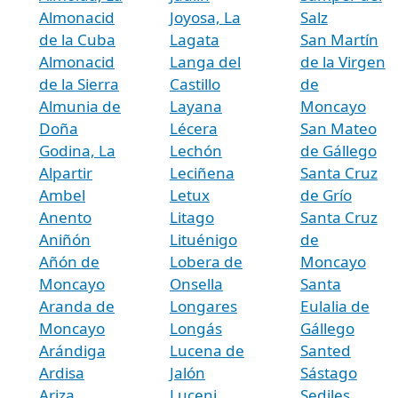
Almonacid
Joyosa, La
Salz
de la Cuba
Lagata
San Martín
Almonacid
Langa del
de la Virgen
de la Sierra
Castillo
de
Almunia de
Layana
Moncayo
Doña
Lécera
San Mateo
Godina, La
Lechón
de Gállego
Alpartir
Leciñena
Santa Cruz
Ambel
Letux
de Grío
Anento
Litago
Santa Cruz
Aniñón
Lituénigo
de
Añón de
Lobera de
Moncayo
Moncayo
Onsella
Santa
Aranda de
Longares
Eulalia de
Moncayo
Longás
Gállego
Arándiga
Lucena de
Santed
Ardisa
Jalón
Sástago
Ariza
Luceni
Sediles