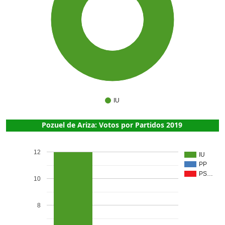
1
IU
Pozuel de Ariza: Votos por Partidos 2019
12
IU
PP
PS…
10
8