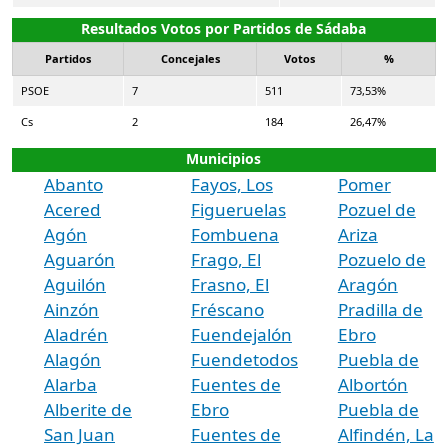
Resultados Votos por Partidos de Sádaba
Partidos
Concejales
Votos
%
PSOE
7
511
73,53%
Cs
2
184
26,47%
Municipios
Abanto
Fayos, Los
Pomer
Acered
Figueruelas
Pozuel de
Agón
Fombuena
Ariza
Aguarón
Frago, El
Pozuelo de
Aguilón
Frasno, El
Aragón
Ainzón
Fréscano
Pradilla de
Aladrén
Fuendejalón
Ebro
Alagón
Fuendetodos
Puebla de
Alarba
Fuentes de
Albortón
Alberite de
Ebro
Puebla de
San Juan
Fuentes de
Alfindén, La