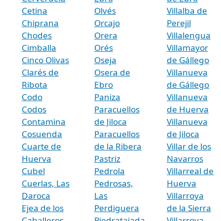
Cetina
Olvés
Villalba de
Chiprana
Orcajo
Perejil
Chodes
Orera
Villalengua
Cimballa
Orés
Villamayor
Cinco Olivas
Oseja
de Gállego
Clarés de
Osera de
Villanueva
Ribota
Ebro
de Gállego
Codo
Paniza
Villanueva
Codos
Paracuellos
de Huerva
Contamina
de Jiloca
Villanueva
Cosuenda
Paracuellos
de Jiloca
Cuarte de
de la Ribera
Villar de los
Huerva
Pastriz
Navarros
Cubel
Pedrola
Villarreal de
Cuerlas, Las
Pedrosas,
Huerva
Daroca
Las
Villarroya
Ejea de los
Perdiguera
de la Sierra
Caballeros
Piedratajada
Villarroya