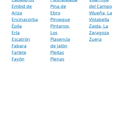
Embid de
Pina de
del Campo
Ariza
Ebro
Vilueña, La
Encinacorba
Pinseque
Vistabella
Épila
Pintanos,
Zaida, La
Erla
Los
Zaragoza
Escatrón
Plasencia
Zuera
Fabara
de Jalón
Farlete
Pleitas
Fayón
Plenas