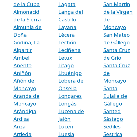
de la Cuba
Lagata
San Martín
Almonacid
Langa del
de la Virgen
de la Sierra
Castillo
de
Almunia de
Layana
Moncayo
Doña
Lécera
San Mateo
Godina, La
Lechón
de Gállego
Alpartir
Leciñena
Santa Cruz
Ambel
Letux
de Grío
Anento
Litago
Santa Cruz
Aniñón
Lituénigo
de
Añón de
Lobera de
Moncayo
Moncayo
Onsella
Santa
Aranda de
Longares
Eulalia de
Moncayo
Longás
Gállego
Arándiga
Lucena de
Santed
Ardisa
Jalón
Sástago
Ariza
Luceni
Sediles
Artieda
Luesia
Sestrica