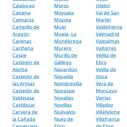
Calatorao
Moros
Utebo
Calcena
Moyuela
Val de San
Calmarza
Mozota
Martín
Campillo de
Muel
Valdehorna
Aragón
Muela, La
Valmadrid
Carenas
Munébrega
Valpalmas
Cariñena
Murero
Valtorres
Caspe
Murillo de
Velilla de
Castejón de
Gállego
Ebro
Alarba
Navardún
Velilla de
Castejón de
Nigüella
Jiloca
las Armas
Nombrevilla
Vera de
Castejón de
Nonaspe
Moncayo
Valdejasa
Novallas
Vierlas
Castiliscar
Novillas
Villadoz
Cervera de
Nuévalos
Villafeliche
la Cañada
Nuez de
Villafranca
Cerveruela
Ebro
de Ebro