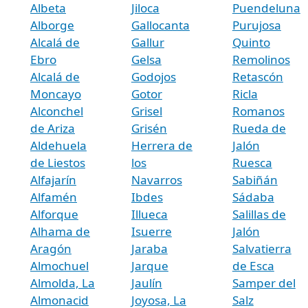
Albeta
Jiloca
Puendeluna
Alborge
Gallocanta
Purujosa
Alcalá de
Gallur
Quinto
Ebro
Gelsa
Remolinos
Alcalá de
Godojos
Retascón
Moncayo
Gotor
Ricla
Alconchel
Grisel
Romanos
de Ariza
Grisén
Rueda de
Aldehuela
Herrera de
Jalón
de Liestos
los
Ruesca
Alfajarín
Navarros
Sabiñán
Alfamén
Ibdes
Sádaba
Alforque
Illueca
Salillas de
Alhama de
Isuerre
Jalón
Aragón
Jaraba
Salvatierra
Almochuel
Jarque
de Esca
Almolda, La
Jaulín
Samper del
Almonacid
Joyosa, La
Salz