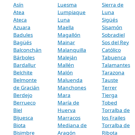
Asín
Luesma
Sierra de
Atea
Lumpiaque
Luna
Ateca
Luna
Sigüés
Azuara
Maella
Sisamón
Badules
Magallón
Sobradiel
Bagüés
Mainar
Sos del Rey
Balconchán
Malanquilla
Católico
Bárboles
Maleján
Tabuenca
Bardallur
Mallén
Talamantes
Belchite
Malón
Tarazona
Belmonte
Maluenda
Tauste
de Gracián
Manchones
Terrer
Berdejo
Mara
Tierga
Berrueco
María de
Tobed
Biel
Huerva
Torralba de
Bijuesca
Marracos
los Frailes
Biota
Mediana de
Torralba de
Bisimbre
Aragón
Ribota