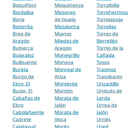
Boquiñeni
Mequinenza
Torralbilla
Bordalba
Mesones
Torrehermos
Borja
de Isuela
Torrelapaja
Botorrita
Mezalocha
Torrellas
Brea de
Mianos
Torres de
Aragón
Miedes de
Berrellén
Bubierca
Aragón
Torrijo de la
Bujaraloz
Monegrillo
Cañada
Bulbuente
Moneva
Tosos
Bureta
Monreal de
Trasmoz
Burgo de
Ariza
Trasobares
Ebro, El
Monterde
Uncastillo
Buste, El
Montón
Undués de
Cabañas de
Morata de
Lerda
Ebro
Jalón
Urrea de
Cabolafuente
Morata de
Jalón
Cadrete
Jiloca
Urriés
Calatayud
Morés
Used