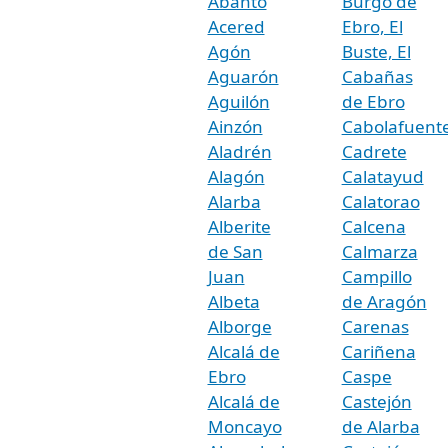
Abanto
Burgo de
Acered
Ebro, El
Agón
Buste, El
Aguarón
Cabañas
Aguilón
de Ebro
Ainzón
Cabolafuent
Aladrén
Cadrete
Alagón
Calatayud
Alarba
Calatorao
Alberite
Calcena
de San
Calmarza
Juan
Campillo
Albeta
de Aragón
Alborge
Carenas
Alcalá de
Cariñena
Ebro
Caspe
Alcalá de
Castejón
Moncayo
de Alarba