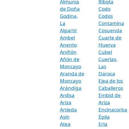
Almunia
Ribota
de Doña
Codo
Godina,
Codos
La
Contamina
Alpartir
Cosuenda
Ambel
Cuarte de
Anento
Huerva
Aniñón
Cubel
Añón de
Cuerlas,
Moncayo
Las
Aranda de
Daroca
Moncayo
Ejea de los
Arándiga
Caballeros
Ardisa
Embid de
Ariza
Ariza
Artieda
Encinacorba
Asín
Épila
Atea
Erla