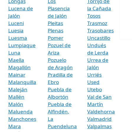
Longás
Los
Torrijo de
Lucena de
Plasencia
la Cañada
Jalón
de Jalón
Tosos
Luceni
Pleitas
Trasmoz
Luesia
Plenas
Trasobares
Luesma
Pomer
Uncastillo
Lumpiaque
Pozuel de
Undués
Luna
Ariza
de Lerda
Maella
Pozuelo
Urrea de
Magallón
de Aragón
Jalón
Mainar
Pradilla de
Urriés
Malanquilla
Ebro
Used
Maleján
Puebla de
Utebo
Mallén
Albortón
Val de San
Malón
Puebla de
Martín
Maluenda
Alfindén,
Valdehorna
Manchones
La
Valmadrid
Mara
Puendeluna
Valpalmas