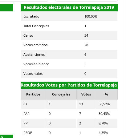
Resultados electorales de Torrelapaja 2019
Escrutado
100,00%
Total Concejales
1
Censo
34
Votos emitidos
28
Abstenciones
6
Votos en blanco
5
Votos nulos
0
Resultados Votos por Partidos de Torrelapaja
Partidos
Concejales
Votos
%
Cs
1
13
56,52%
PAR
0
7
30,43%
PP
0
2
8,70%
PSOE
0
1
4,35%
19