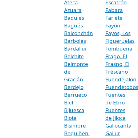
Ateca
Escatrón
Azuara
Fabara
Badules
Farlete
Bagüés
Fayón
Balconchán
Fayos, Los
Bárboles
Figueruelas
Bardallur
Fombuena
Belchite
Frago, El
Belmonte
Frasno, El
de
Fréscano
Gracián
Fuendejalón
Berdejo
Fuendetodo
Berrueco
Fuentes
Biel
de Ebro
Bijuesca
Fuentes
Biota
de Jiloca
Bisimbre
Gallocanta
Boquiñeni
Gallur