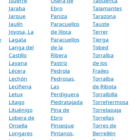
Isuerre
Osera de
Tabuenca
Jaraba
Ebro
Talamantes
Jarque
Paniza
Tarazona
Jaulín
Paracuellos
Tauste
Joyosa, La
de Jiloca
Terrer
e
Lagata
Paracuellos
Tierga
Langa del
de la
Tobed
Castillo
Ribera
Torralba
Layana
Pastriz
de los
Lécera
Pedrola
Frailes
Lechón
Pedrosas,
Torralba
Leciñena
Las
de Ribota
Letux
Perdiguera
Torralbilla
Litago
Piedratajada
Torrehermosa
Lituénigo
Pina de
Torrelapaja
Lobera de
Ebro
Torrellas
Onsella
Pinseque
Torres de
Longares
Pintanos,
Berrellén