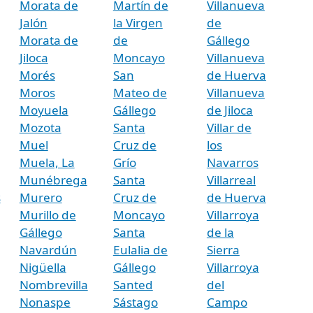
Morata de
Martín de
Villanueva
Jalón
la Virgen
de
Morata de
de
Gállego
Jiloca
Moncayo
Villanueva
Morés
San
de Huerva
Moros
Mateo de
Villanueva
Moyuela
Gállego
de Jiloca
Mozota
Santa
Villar de
Muel
Cruz de
los
Muela, La
Grío
Navarros
Munébrega
Santa
Villarreal
s
Murero
Cruz de
de Huerva
Murillo de
Moncayo
Villarroya
Gállego
Santa
de la
Navardún
Eulalia de
Sierra
Nigüella
Gállego
Villarroya
Nombrevilla
Santed
del
Nonaspe
Sástago
Campo