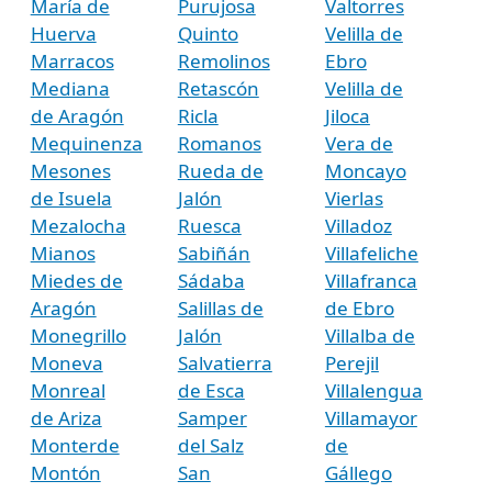
María de
Purujosa
Valtorres
Huerva
Quinto
Velilla de
Marracos
Remolinos
Ebro
Mediana
Retascón
Velilla de
de Aragón
Ricla
Jiloca
Mequinenza
Romanos
Vera de
Mesones
Rueda de
Moncayo
de Isuela
Jalón
Vierlas
Mezalocha
Ruesca
Villadoz
Mianos
Sabiñán
Villafeliche
Miedes de
Sádaba
Villafranca
Aragón
Salillas de
de Ebro
Monegrillo
Jalón
Villalba de
Moneva
Salvatierra
Perejil
Monreal
de Esca
Villalengua
de Ariza
Samper
Villamayor
Monterde
del Salz
de
Montón
San
Gállego