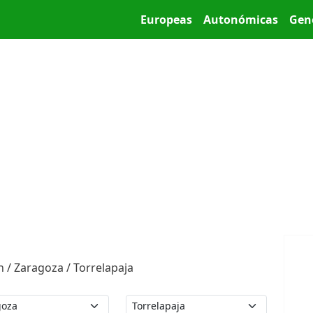
Pasar al contenido principal
Main menu
Europeas
Autonómicas
Gen
 / Zaragoza / Torrelapaja