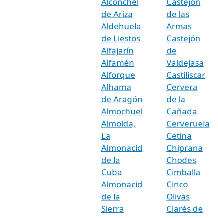
Alconchel
Castejón
de Ariza
de las
Aldehuela
Armas
de Liestos
Castejón
Alfajarín
de
Alfamén
Valdejasa
Alforque
Castiliscar
Alhama
Cervera
de Aragón
de la
Almochuel
Cañada
Almolda,
Cerveruela
La
Cetina
Almonacid
Chiprana
de la
Chodes
Cuba
Cimballa
Almonacid
Cinco
de la
Olivas
Sierra
Clarés de