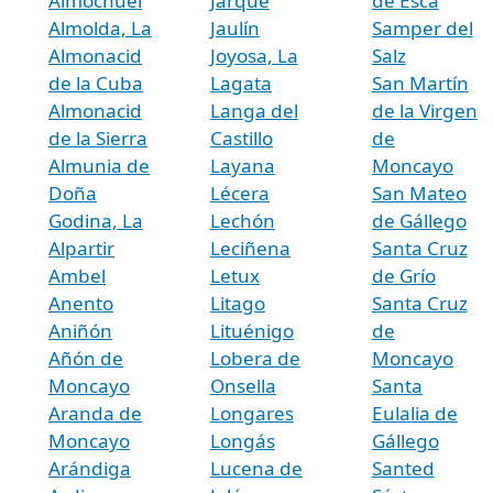
Almochuel
Jarque
de Esca
Almolda, La
Jaulín
Samper del
Almonacid
Joyosa, La
Salz
de la Cuba
Lagata
San Martín
Almonacid
Langa del
de la Virgen
de la Sierra
Castillo
de
Almunia de
Layana
Moncayo
Doña
Lécera
San Mateo
Godina, La
Lechón
de Gállego
Alpartir
Leciñena
Santa Cruz
Ambel
Letux
de Grío
Anento
Litago
Santa Cruz
Aniñón
Lituénigo
de
Añón de
Lobera de
Moncayo
Moncayo
Onsella
Santa
Aranda de
Longares
Eulalia de
Moncayo
Longás
Gállego
Arándiga
Lucena de
Santed