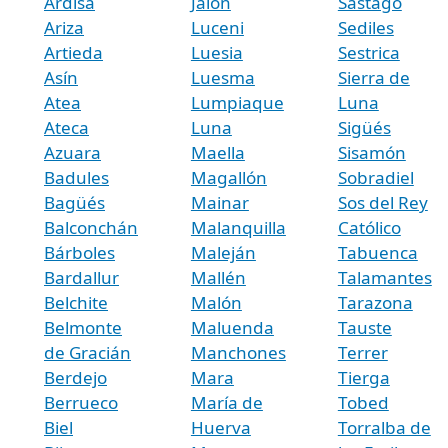
Ardisa
Jalón
Sástago
Ariza
Luceni
Sediles
Artieda
Luesia
Sestrica
Asín
Luesma
Sierra de
Atea
Lumpiaque
Luna
Ateca
Luna
Sigüés
Azuara
Maella
Sisamón
Badules
Magallón
Sobradiel
Bagüés
Mainar
Sos del Rey
Balconchán
Malanquilla
Católico
Bárboles
Maleján
Tabuenca
Bardallur
Mallén
Talamantes
Belchite
Malón
Tarazona
Belmonte
Maluenda
Tauste
de Gracián
Manchones
Terrer
Berdejo
Mara
Tierga
Berrueco
María de
Tobed
Biel
Huerva
Torralba de