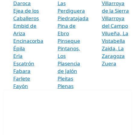
Daroca
Las
Villarroya
Ejea de los
Perdiguera
de la Sierra
Caballeros
Piedratajada
Villarroya
Embid de
Pina de
del Campo
Ariza
Ebro
Vilueña, La
Encinacorba
Pinseque
Vistabella
Épila
Pintanos,
Zaida, La
Erla
Los
Zaragoza
Escatrón
Plasencia
Zuera
Fabara
de Jalón
Farlete
Pleitas
Fayón
Plenas