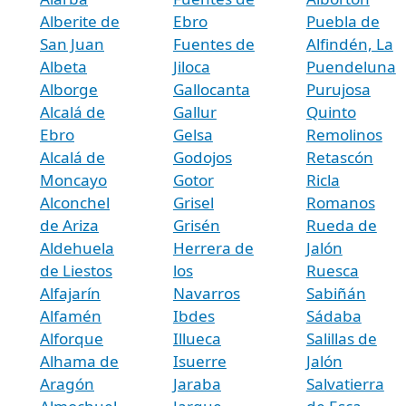
Alberite de
Ebro
Puebla de
San Juan
Fuentes de
Alfindén, La
Albeta
Jiloca
Puendeluna
Alborge
Gallocanta
Purujosa
Alcalá de
Gallur
Quinto
Ebro
Gelsa
Remolinos
Alcalá de
Godojos
Retascón
Moncayo
Gotor
Ricla
Alconchel
Grisel
Romanos
de Ariza
Grisén
Rueda de
Aldehuela
Herrera de
Jalón
de Liestos
los
Ruesca
Alfajarín
Navarros
Sabiñán
Alfamén
Ibdes
Sádaba
Alforque
Illueca
Salillas de
Alhama de
Isuerre
Jalón
Aragón
Jaraba
Salvatierra