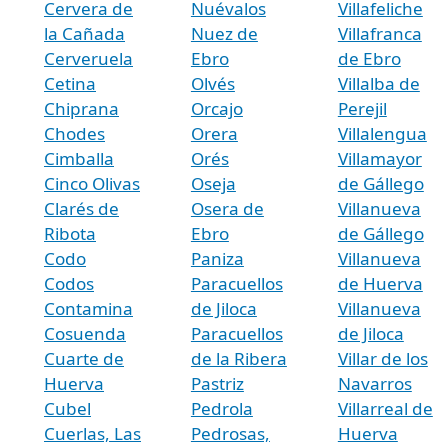
Cervera de
Nuévalos
Villafeliche
la Cañada
Nuez de
Villafranca
Cerveruela
Ebro
de Ebro
Cetina
Olvés
Villalba de
Chiprana
Orcajo
Perejil
Chodes
Orera
Villalengua
Cimballa
Orés
Villamayor
Cinco Olivas
Oseja
de Gállego
Clarés de
Osera de
Villanueva
Ribota
Ebro
de Gállego
Codo
Paniza
Villanueva
Codos
Paracuellos
de Huerva
Contamina
de Jiloca
Villanueva
Cosuenda
Paracuellos
de Jiloca
Cuarte de
de la Ribera
Villar de los
Huerva
Pastriz
Navarros
Cubel
Pedrola
Villarreal de
Cuerlas, Las
Pedrosas,
Huerva