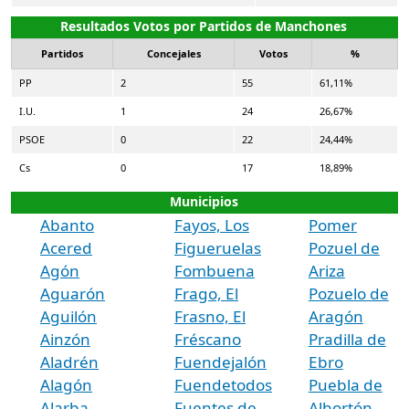
Resultados Votos por Partidos de Manchones
Partidos
Concejales
Votos
%
PP
2
55
61,11%
I.U.
1
24
26,67%
PSOE
0
22
24,44%
Cs
0
17
18,89%
Municipios
Abanto
Fayos, Los
Pomer
Acered
Figueruelas
Pozuel de
Agón
Fombuena
Ariza
Aguarón
Frago, El
Pozuelo de
Aguilón
Frasno, El
Aragón
Ainzón
Fréscano
Pradilla de
Aladrén
Fuendejalón
Ebro
Alagón
Fuendetodos
Puebla de
Alarba
Fuentes de
Albortón