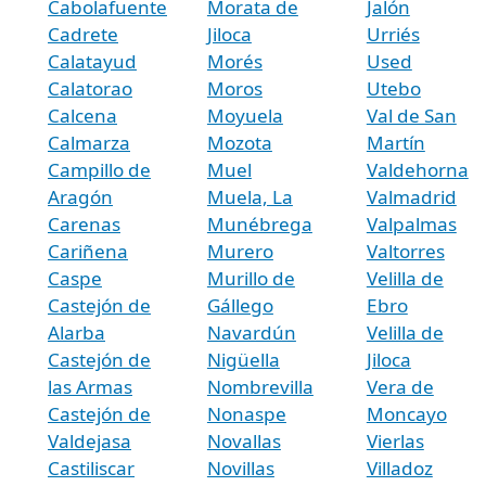
Cabolafuente
Morata de
Jalón
Cadrete
Jiloca
Urriés
Calatayud
Morés
Used
Calatorao
Moros
Utebo
Calcena
Moyuela
Val de San
Calmarza
Mozota
Martín
Campillo de
Muel
Valdehorna
Aragón
Muela, La
Valmadrid
Carenas
Munébrega
Valpalmas
Cariñena
Murero
Valtorres
Caspe
Murillo de
Velilla de
Castejón de
Gállego
Ebro
Alarba
Navardún
Velilla de
Castejón de
Nigüella
Jiloca
las Armas
Nombrevilla
Vera de
Castejón de
Nonaspe
Moncayo
Valdejasa
Novallas
Vierlas
Castiliscar
Novillas
Villadoz