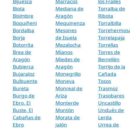
Bijuesca
Marracos
los Frailes
Biota
Mediana de
Torralba de
Bisimbre
Aragón
Ribota
Boquiñeni
Mequinenza
Torralbilla
Bordalba
Mesones
Torrehermos
Borja
de Isuela
Torrelapaja
Botorrita
Mezalocha
Torrellas
Brea de
Mianos
Torres de
Aragón
Miedes de
Berrellén
Bubierca
Aragón
Torrijo de la
Bujaraloz
Monegrillo
Cañada
Bulbuente
Moneva
Tosos
Bureta
Monreal de
Trasmoz
Burgo de
Ariza
Trasobares
Ebro, El
Monterde
Uncastillo
Buste, El
Montón
Undués de
Cabañas de
Morata de
Lerda
Ebro
Jalón
Urrea de