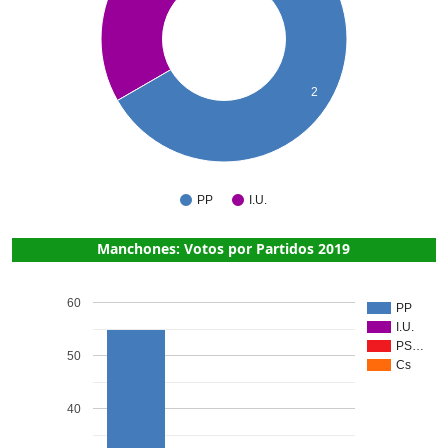
2
PP
I.U.
Manchones: Votos por Partidos 2019
60
PP
I.U.
PS…
50
Cs
40