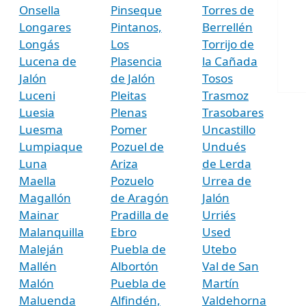
Onsella
Pinseque
Torres de
Longares
Pintanos,
Berrellén
Longás
Los
Torrijo de
Lucena de
Plasencia
la Cañada
Jalón
de Jalón
Tosos
Luceni
Pleitas
Trasmoz
Luesia
Plenas
Trasobares
Luesma
Pomer
Uncastillo
Lumpiaque
Pozuel de
Undués
Luna
Ariza
de Lerda
Maella
Pozuelo
Urrea de
Magallón
de Aragón
Jalón
Mainar
Pradilla de
Urriés
Malanquilla
Ebro
Used
Maleján
Puebla de
Utebo
Mallén
Albortón
Val de San
Malón
Puebla de
Martín
Maluenda
Alfindén,
Valdehorna