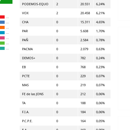
PODEMOS-EQUO
2
20.551
6,24%
VOX
2
20.458
6,21%
…
CHA
0
15.311
4,65%
…
…
PAR
0
5.608
1,70%
…
…
PAÑ
0
2.584
0,78%
…
…
PACMA
0
2.079
0,63%
DEMOS+
0
782
0,24%
EB
0
768
0,23%
PCTE
0
229
0,07%
MAS
0
219
0,07%
FE de las JONS
0
212
0,06%
TA
0
188
0,06%
F.I.A.
0
184
0,06%
P.C.P.E.
0
164
0,05%
E.A.
0
160
0,05%