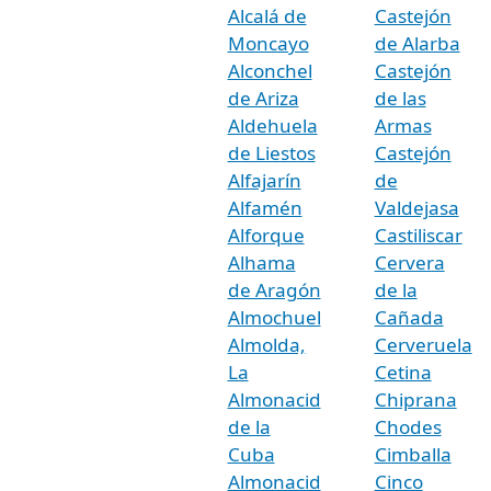
Alcalá de
Castejón
Moncayo
de Alarba
Alconchel
Castejón
de Ariza
de las
Aldehuela
Armas
de Liestos
Castejón
Alfajarín
de
Alfamén
Valdejasa
Alforque
Castiliscar
Alhama
Cervera
de Aragón
de la
Almochuel
Cañada
Almolda,
Cerveruela
La
Cetina
Almonacid
Chiprana
de la
Chodes
Cuba
Cimballa
Almonacid
Cinco