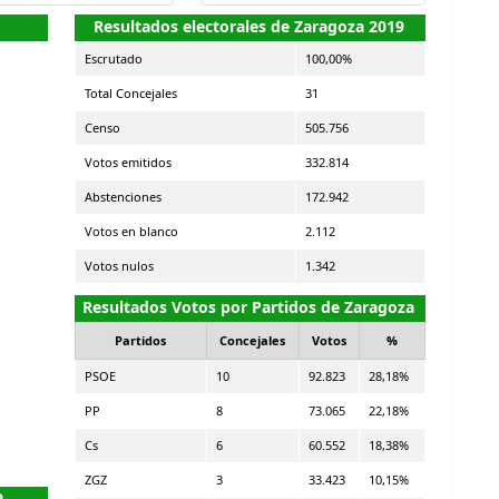
Resultados electorales de Zaragoza 2019
Escrutado
100,00%
Total Concejales
31
Censo
505.756
Votos emitidos
332.814
Abstenciones
172.942
Votos en blanco
2.112
Votos nulos
1.342
Resultados Votos por Partidos de Zaragoza
Partidos
Concejales
Votos
%
PSOE
10
92.823
28,18%
PP
8
73.065
22,18%
Cs
6
60.552
18,38%
ZGZ
3
33.423
10,15%
9