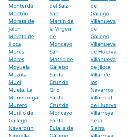
Monterde
del Salz
de
Montón
San
Gállego
Morata de
Martín de
Villanueva
Jalón
la Virgen
de
Morata de
de
Gállego
Jiloca
Moncayo
Villanueva
Morés
San
de Huerva
Moros
Mateo de
Villanueva
Moyuela
Gállego
de Jiloca
Mozota
Santa
Villar de
Muel
Cruz de
los
Muela, La
Grío
Navarros
Munébrega
Santa
Villarreal
s
Murero
Cruz de
de Huerva
Murillo de
Moncayo
Villarroya
Gállego
Santa
de la
Navardún
Eulalia de
Sierra
Nigüella
Gállego
Villarroya