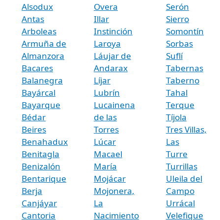
Alsodux
Overa
Serón
Antas
Illar
Sierro
Arboleas
Instinción
Somontín
Armuña de
Laroya
Sorbas
Almanzora
Láujar de
Suflí
Bacares
Andarax
Tabernas
Balanegra
Líjar
Taberno
Bayárcal
Lubrín
Tahal
Bayarque
Lucainena
Terque
Bédar
de las
Tíjola
Beires
Torres
Tres Villas,
Benahadux
Lúcar
Las
Benitagla
Macael
Turre
Benizalón
María
Turrillas
Bentarique
Mojácar
Uleila del
Berja
Mojonera,
Campo
Canjáyar
La
Urrácal
Cantoria
Nacimiento
Velefique