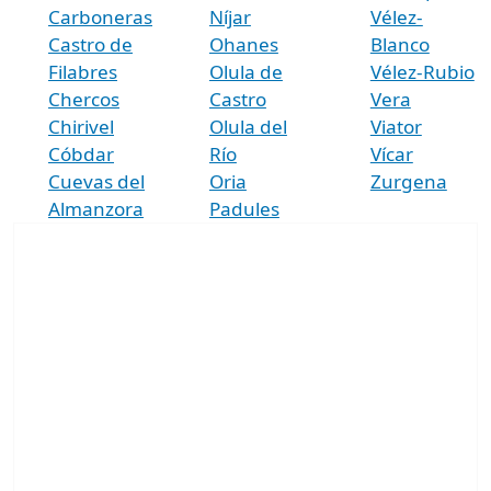
Carboneras
Níjar
Vélez-
Castro de
Ohanes
Blanco
Filabres
Olula de
Vélez-Rubio
Chercos
Castro
Vera
Chirivel
Olula del
Viator
Cóbdar
Río
Vícar
Cuevas del
Oria
Zurgena
Almanzora
Padules