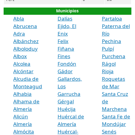
Municipios
Abla
Dalías
Partaloa
Abrucena
Ejido, El
Paterna del
Adra
Enix
Río
Albánchez
Felix
Pechina
Alboloduy
Fiñana
Pulpí
Albox
Fines
Purchena
Alcolea
Fondón
Rágol
Alcóntar
Gádor
Rioja
Alcudia de
Gallardos,
Roquetas
Monteagud
Los
de Mar
Alhabia
Garrucha
Santa Cruz
Alhama de
Gérgal
de
Almería
Huécija
Marchena
Alicún
Huércal de
Santa Fe de
Almería
Almería
Mondújar
Almócita
Huércal-
Senés