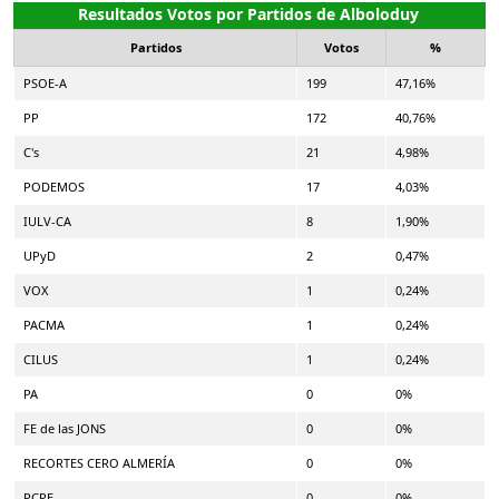
Resultados Votos por Partidos de Alboloduy
Partidos
Votos
%
PSOE-A
199
47,16%
PP
172
40,76%
C's
21
4,98%
PODEMOS
17
4,03%
IULV-CA
8
1,90%
UPyD
2
0,47%
VOX
1
0,24%
PACMA
1
0,24%
CILUS
1
0,24%
PA
0
0%
FE de las JONS
0
0%
RECORTES CERO ALMERÍA
0
0%
PCPE
0
0%