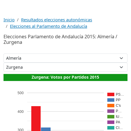
Inicio
Resultados elecciones autonómicas
Elecciones al Parlamento de Andalucía
Elecciones Parlamento de Andalucía 2015: Almería /
Zurgena
Zurgena: Votos por Partidos 2015
500
PS…
PP
C's
P…
400
IU…
PA
CI…
300