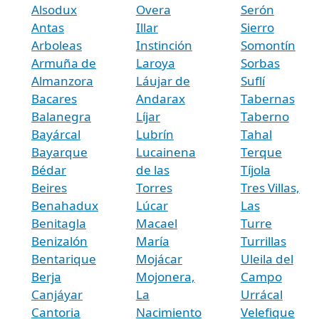
Alsodux
Overa
Serón
Antas
Illar
Sierro
Arboleas
Instinción
Somontín
Armuña de
Laroya
Sorbas
Almanzora
Láujar de
Suflí
Bacares
Andarax
Tabernas
Balanegra
Líjar
Taberno
Bayárcal
Lubrín
Tahal
Bayarque
Lucainena
Terque
Bédar
de las
Tíjola
Beires
Torres
Tres Villas,
Benahadux
Lúcar
Las
Benitagla
Macael
Turre
Benizalón
María
Turrillas
Bentarique
Mojácar
Uleila del
Berja
Mojonera,
Campo
Canjáyar
La
Urrácal
Cantoria
Nacimiento
Velefique