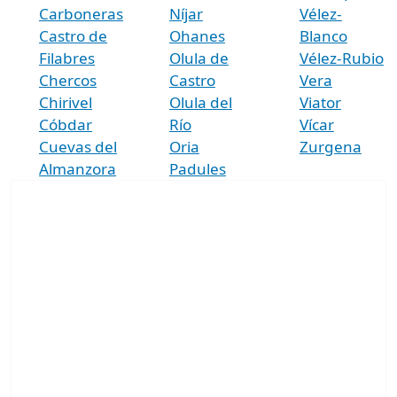
Carboneras
Níjar
Vélez-
Castro de
Ohanes
Blanco
Filabres
Olula de
Vélez-Rubio
Chercos
Castro
Vera
Chirivel
Olula del
Viator
Cóbdar
Río
Vícar
Cuevas del
Oria
Zurgena
Almanzora
Padules