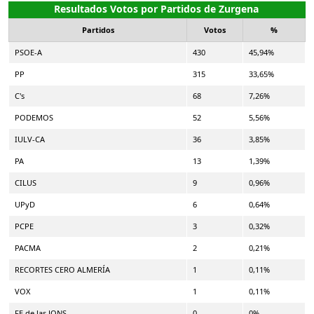
Resultados Votos por Partidos de Zurgena
Partidos
Votos
%
PSOE-A
430
45,94%
PP
315
33,65%
C's
68
7,26%
PODEMOS
52
5,56%
IULV-CA
36
3,85%
PA
13
1,39%
CILUS
9
0,96%
UPyD
6
0,64%
PCPE
3
0,32%
PACMA
2
0,21%
RECORTES CERO ALMERÍA
1
0,11%
VOX
1
0,11%
FE de las JONS
0
0%