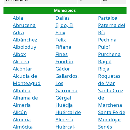
Municipios
Abla
Dalías
Partaloa
Abrucena
Ejido, El
Paterna del
Adra
Enix
Río
Albánchez
Felix
Pechina
Alboloduy
Fiñana
Pulpí
Albox
Fines
Purchena
Alcolea
Fondón
Rágol
Alcóntar
Gádor
Rioja
Alcudia de
Gallardos,
Roquetas
Monteagud
Los
de Mar
Alhabia
Garrucha
Santa Cruz
Alhama de
Gérgal
de
Almería
Huécija
Marchena
Alicún
Huércal de
Santa Fe de
Almería
Almería
Mondújar
Almócita
Huércal-
Senés